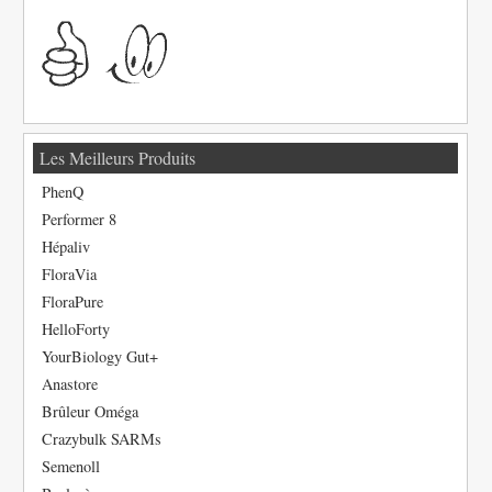
Les Meilleurs Produits
PhenQ
Performer 8
Hépaliv
FloraVia
FloraPure
HelloForty
YourBiology Gut+
Anastore
Brûleur Oméga
Crazybulk SARMs
Semenoll