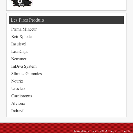
Les Pires Produits
Prima Minceur
KetoXplode
Insulevel
LeanCaps
Nemanex
InDiva System
Slimms Gummies
Nourix
Urovico
Cardiotonus
Alviona
Indravil
Tous droits réservés © Arnaque ou Fiable