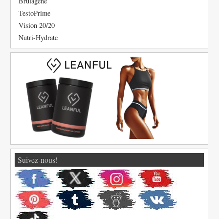
Brulagène
TestoPrime
Vision 20/20
Nutri-Hydrate
Suivez-nous!