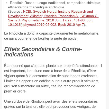
Rhodiola Rosea : usage traditionnel, composition chimique,
efficacité pharmaceutique et clinique.
(Source :
NCBI. Swedish Herbal Institute Research and
Development, Akloster, Sweden. Panossian A., Wikman G.,
Sarris J. Phytomedicine. 2010 Jun; 17(7) : 481-93. doi :
10.1016/j.phymed.2010.02.002. Epub 2010 Apr 7
).
La Rhodiola a donc la capacité d’augmenter le métabolisme,
ce qui a pour effet de faciliter la perte de poids.
Effets Secondaires & Contre-
Indications
Étant donné que c’est une plante aux propriétés stimulantes, il
est important, lors d’une cure à base de la Rhodiola, d’être
vigilant quant à la consommation de substances excitantes.
Limiter les apports en caféine ou tout autre produit stimulant,
qu’il soit alimentaire ou autre, est une recommandation de
premier ordre.
Une surdose de Rhodiola peut avoir des effets secondaires
graves sur la tension, elle peut provoquer des vertiges, de