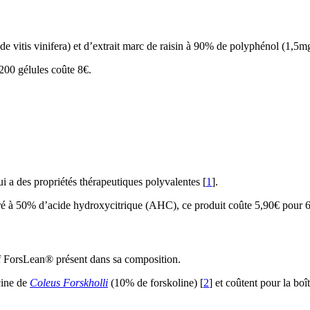
 vitis vinifera) et d’extrait marc de raisin à 90% de polyphénol (1,5m
 200 gélules coûte 8€.
ui a des propriétés thérapeutiques polyvalentes [
1
].
ré à 50% d’acide hydroxycitrique (AHC), ce produit coûte 5,90€ pour 60
if ForsLean® présent dans sa composition.
cine de
Coleus Forskholli
(10% de forskoline) [
2
] et coûtent pour la boî