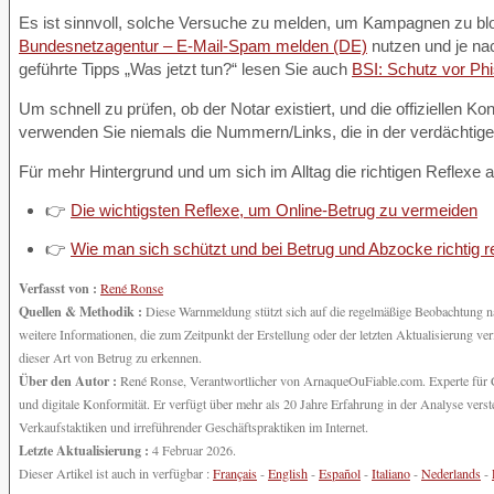
Es ist sinnvoll, solche Versuche zu melden, um Kampagnen zu blo
Bundesnetzagentur – E-Mail-Spam melden (DE)
nutzen und je nach
geführte Tipps „Was jetzt tun?“ lesen Sie auch
BSI: Schutz vor Ph
Um schnell zu prüfen, ob der Notar existiert, und die offiziellen K
verwenden Sie niemals die Nummern/Links, die in der verdächtige
Für mehr Hintergrund und um sich im Alltag die richtigen Reflexe
👉
Die wichtigsten Reflexe, um Online-Betrug zu vermeiden
👉
Wie man sich schützt und bei Betrug und Abzocke richtig r
Verfasst von :
René Ronse
Quellen & Methodik :
Diese Warnmeldung stützt sich auf die regelmäßige Beobachtung n
weitere Informationen, die zum Zeitpunkt der Erstellung oder der letzten Aktualisierung ve
dieser Art von Betrug zu erkennen.
Über den Autor :
René Ronse, Verantwortlicher von ArnaqueOuFiable.com. Experte für Cy
und digitale Konformität. Er verfügt über mehr als 20 Jahre Erfahrung in der Analyse ve
Verkaufstaktiken und irreführender Geschäftspraktiken im Internet.
Letzte Aktualisierung :
4 Februar 2026.
Dieser Artikel ist auch in verfügbar :
Français
-
English
-
Español
-
Italiano
-
Nederlands
-