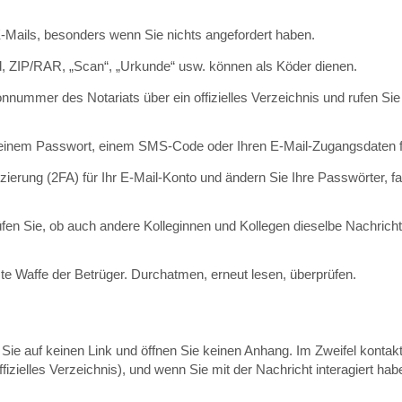
 E-Mails, besonders wenn Sie nichts angefordert haben.
d, ZIP/RAR, „Scan“, „Urkunde“ usw. können als Köder dienen.
nnummer des Notariats über ein offizielles Verzeichnis und rufen Sie 
h einem Passwort, einem SMS-Code oder Ihren E-Mail-Zugangsdaten 
ierung (2FA) für Ihr E-Mail-Konto und ändern Sie Ihre Passwörter, fal
en Sie, ob auch andere Kolleginnen und Kollegen dieselbe Nachricht
ste Waffe der Betrüger. Durchatmen, erneut lesen, überprüfen.
 Sie auf keinen Link und öffnen Sie keinen Anhang. Im Zweifel kontak
izielles Verzeichnis), und wenn Sie mit der Nachricht interagiert hab