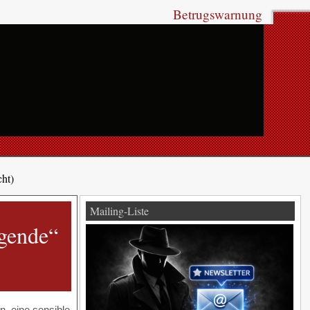
Betrugswarnung
cht)
Mailing-Liste
ngende“
n, eine sensible