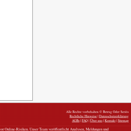
Alle Rechte vorbehalten © Betrug Oder Seriös
Rechtliche Hinweise
|
Datenschutzerklärung
AGBs
|
FAQ
|
Über uns
|
Kontakt
|
Sitemap
n vor Online-Risiken. Unser Team veröffentlicht Analysen, Meldungen und