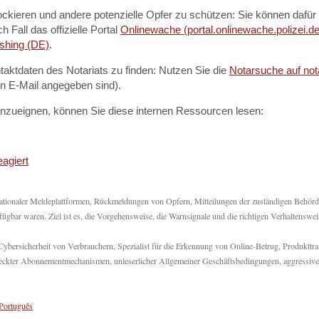
ckieren und andere potenzielle Opfer zu schützen: Sie können dafür
 Fall das offizielle Portal
Onlinewache (portal.onlinewache.polizei.d
ishing (DE)
.
ontaktdaten des Notariats zu finden: Nutzen Sie die
Notarsuche auf not
n E-Mail angegeben sind).
 anzueignen, können Sie diese internen Ressourcen lesen:
eagiert
ationaler Meldeplattformen, Rückmeldungen von Opfern, Mitteilungen der zuständigen Behör
rfügbar waren. Ziel ist es, die Vorgehensweise, die Warnsignale und die richtigen Verhaltenswei
bersicherheit von Verbrauchern, Spezialist für die Erkennung von Online-Betrug, Produkttr
rsteckter Abonnementmechanismen, unleserlicher Allgemeiner Geschäftsbedingungen, aggressive
Português