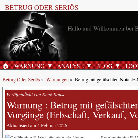
BETRUG ODER SERIÖS
Hallo und Willkommen bei B
🏠︎
WARNUNG
ANALYSE
BLOG
TOO
STARTSEITE
Betrug Oder Seriös
»
Warnungen
»
Betrug mit gefälschten Notar-E-
Veröffentlicht von René Ronse
Warnung : Betrug mit gefälschte
Vorgänge (Erbschaft, Verkauf, V
Aktualisiert am 4 Februar 2026.
Betrügerische E-Ma