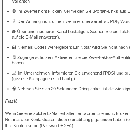
Varianten.
🛑 Im Zweifel nicht klicken: Vermeiden Sie „Portal“-Links aus
📎 Den Anhang nicht öffnen, wenn er unerwartet ist: PDF, Wor
☎️ Über einen sicheren Kanal bestätigen: Suchen Sie die Telefo
auf die E-Mail antworten).
🔐 Niemals Codes weitergeben: Ein Notar wird Sie nicht nac
🧾 Zugänge schützen: Aktivieren Sie die Zwei-Faktor-Authentifiz
haben.
💻 Im Unternehmen: Informieren Sie umgehend IT/DSI und prüf
(gezielte Kampagnen sind häufig).
🧠 Nehmen Sie sich 30 Sekunden: Dringlichkeit ist die wichtig
Fazit
Wenn Sie eine solche E-Mail erhalten, antworten Sie nicht, klicken
Notariat über Kontaktdaten, die Sie unabhängig gefunden haben (off
Ihre Konten sofort (Passwort + 2FA).