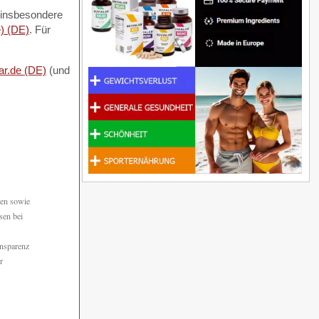
 insbesondere
e) (DE)
. Für
ar.de (DE)
(und
den sowie
sen bei
ansparenz
r