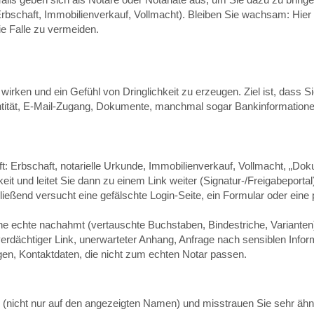
Erbschaft, Immobilienverkauf, Vollmacht). Bleiben Sie wachsam: Hier 
ie Falle zu vermeiden.
 wirken und ein Gefühl von Dringlichkeit zu erzeugen. Ziel ist, dass Si
entität, E-Mail-Zugang, Dokumente, manchmal sogar Bankinformatione
fft: Erbschaft, notarielle Urkunde, Immobilienverkauf, Vollmacht, „Do
eit und leitet Sie dann zu einem Link weiter (Signatur-/Freigabeportal)
ießend versucht eine gefälschte Login-Seite, ein Formular oder eine 
ne echte nachahmt (vertauschte Buchstaben, Bindestriche, Varianten
 verdächtiger Link, unerwarteter Anhang, Anfrage nach sensiblen Info
en, Kontaktdaten, die nicht zum echten Notar passen.
(nicht nur auf den angezeigten Namen) und misstrauen Sie sehr ähn