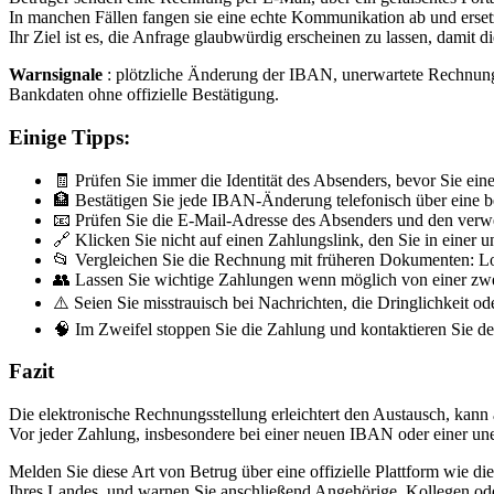
In manchen Fällen fangen sie eine echte Kommunikation ab und erset
Ihr Ziel ist es, die Anfrage glaubwürdig erscheinen zu lassen, damit
Warnsignale
: plötzliche Änderung der IBAN, unerwartete Rechnung,
Bankdaten ohne offizielle Bestätigung.
Einige Tipps:
🧾 Prüfen Sie immer die Identität des Absenders, bevor Sie e
🏦 Bestätigen Sie jede IBAN-Änderung telefonisch über eine be
📧 Prüfen Sie die E-Mail-Adresse des Absenders und den ver
🔗 Klicken Sie nicht auf einen Zahlungslink, den Sie in einer 
📂 Vergleichen Sie die Rechnung mit früheren Dokumenten: L
👥 Lassen Sie wichtige Zahlungen wenn möglich von einer zwei
⚠️ Seien Sie misstrauisch bei Nachrichten, die Dringlichkeit od
🧠 Im Zweifel stoppen Sie die Zahlung und kontaktieren Sie den
Fazit
Die elektronische Rechnungsstellung erleichtert den Austausch, kan
Vor jeder Zahlung, insbesondere bei einer neuen IBAN oder einer une
Melden Sie diese Art von Betrug über eine offizielle Plattform wie di
Ihres Landes, und warnen Sie anschließend Angehörige, Kollegen ode