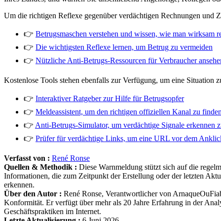
Um die richtigen Reflexe gegenüber verdächtigen Rechnungen und Za
👉
Betrugsmaschen verstehen und wissen, wie man wirksam re
👉
Die wichtigsten Reflexe lernen, um Betrug zu vermeiden
👉
Nützliche Anti-Betrugs-Ressourcen für Verbraucher ansehe
Kostenlose Tools stehen ebenfalls zur Verfügung, um eine Situation z
👉
Interaktiver Ratgeber zur Hilfe für Betrugsopfer
👉
Meldeassistent, um den richtigen offiziellen Kanal zu finde
👉
Anti-Betrugs-Simulator, um verdächtige Signale erkennen z
👉
Prüfer für verdächtige Links, um eine URL vor dem Anklic
Verfasst von :
René Ronse
Quellen & Methodik :
Diese Warnmeldung stützt sich auf die regel
Informationen, die zum Zeitpunkt der Erstellung oder der letzten Aktu
erkennen.
Über den Autor :
René Ronse, Verantwortlicher von ArnaqueOuFiable
Konformität. Er verfügt über mehr als 20 Jahre Erfahrung in der An
Geschäftspraktiken im Internet.
Letzte Aktualisierung :
6 Juni 2026.