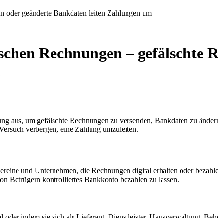
en oder geänderte Bankdaten leiten Zahlungen um
ischen Rechnungen – gefälschte 
m
ung aus, um gefälschte Rechnungen zu versenden, Bankdaten zu ändern o
ersuch verbergen, eine Zahlung umzuleiten.
 Vereine und Unternehmen, die Rechnungen digital erhalten oder bezahl
von Betrügern kontrolliertes Bankkonto bezahlen zu lassen.
l oder indem sie sich als Lieferant, Dienstleister, Hausverwaltung, B