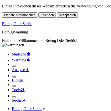
Einige Funktionen dieser Website erfordern die Verwendung von Cook
Weitere Informationen
Ablehnen
Akzeptieren
Betrug Oder Seriös
Betrugswarnung
Hallo und Willkommen bei Betrug Oder Seriös!
Startseite
🏠︎
Warnung
🔔︎
Analyse
📊︎
Blog
📖︎
Tools
🛠︎
Suche
🔎︎
Betrug Oder Seriös
»