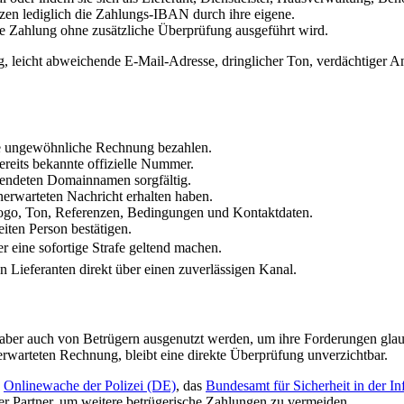
zen lediglich die Zahlungs-IBAN durch ihre eigene.
 die Zahlung ohne zusätzliche Überprüfung ausgeführt wird.
 leicht abweichende E-Mail-Adresse, dringlicher Ton, verdächtiger A
ine ungewöhnliche Rechnung bezahlen.
reits bekannte offizielle Nummer.
wendeten Domainnamen sorgfältig.
unerwarteten Nachricht erhalten haben.
ogo, Ton, Referenzen, Bedingungen und Kontaktdaten.
ten Person bestätigen.
er eine sofortige Strafe geltend machen.
 Lieferanten direkt über einen zuverlässigen Kanal.
n aber auch von Betrügern ausgenutzt werden, um ihre Forderungen gla
rwarteten Rechnung, bleibt eine direkte Überprüfung unverzichtbar.
e
Onlinewache der Polizei (DE)
, das
Bundesamt für Sicherheit in der I
r Partner, um weitere betrügerische Zahlungen zu vermeiden.