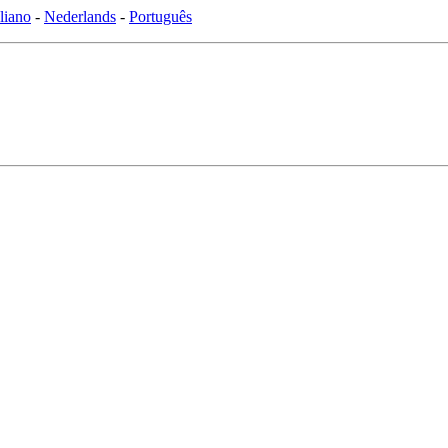
aliano
-
Nederlands
-
Português