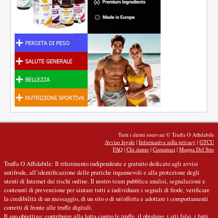
Tutti i diritti riservati © Truffa O Affidabile
Avviso legale
|
Informativa sulla privacy
|
GTCU
FAQ
|
Chi siamo
|
Contattaci
|
Mappa Del Sito
Truffa O Affidabile: Il riferimento indipendente e gratuito dedicato agli avvisi
antifrode, all’identificazione delle pratiche ingannevoli e alla protezione degli
utenti di Internet dai rischi online. Il nostro team pubblica analisi, segnalazioni e
contenuti di prevenzione per aiutare tutti a individuare i segnali di frode, verificare
la credibilità di un messaggio, di un sito o di un’offerta e adottare i comportamenti
corretti di fronte alle truffe digitali.
Il suo obiettivo: contribuire alla lotta contro le truffe, il phishing, i siti falsi, i furti