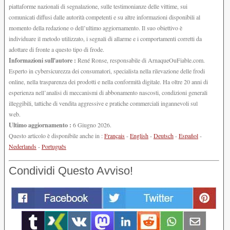
piattaforme nazionali di segnalazione, sulle testimonianze delle vittime, sui
comunicati diffusi dalle autorità competenti e su altre informazioni disponibili al
momento della redazione o dell’ultimo aggiornamento. Il suo obiettivo è
individuare il metodo utilizzato, i segnali di allarme e i comportamenti corretti da
adottare di fronte a questo tipo di frode.
Informazioni sull'autore :
René Ronse, responsabile di ArnaqueOuFiable.com.
Esperto in cybersicurezza dei consumatori, specialista nella rilevazione delle frodi
online, nella trasparenza dei prodotti e nella conformità digitale. Ha oltre 20 anni di
esperienza nell’analisi di meccanismi di abbonamento nascosti, condizioni generali
illeggibili, tattiche di vendita aggressive e pratiche commerciali ingannevoli sul
web.
Ultimo aggiornamento :
6 Giugno 2026.
Questo articolo è disponibile anche in :
Français
-
English
-
Deutsch
-
Español
-
Nederlands
-
Português
Condividi Questo Avviso!