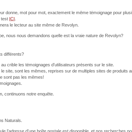
r donne, mot pour mot, exactement le même témoignage pour plusi
 test
ICI
.
nera le lecteur au site même de Revolyn.
uipe, nous nous demandons quelle est la vraie nature de Revolyn?
s différents?
 crible les témoignages d’utilisateurs présents sur le site.
le site, sont les mêmes, reprises sur de multiples sites de produits a
ne sont pas les mêmes!
témoignages.
n, continuons notre enquête.
s Naturals.
le l’adresse d’une boîte postale est disponible, et nos recherches n