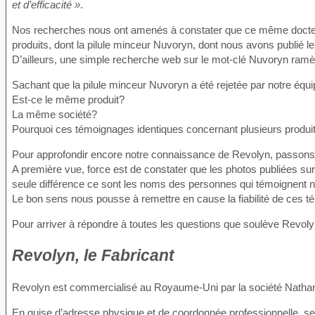
et d’efficacité »
.
Nos recherches nous ont amenés à constater que ce même docteu
produits, dont la pilule minceur Nuvoryn, dont nous avons publié le
D’ailleurs, une simple recherche web sur le mot-clé Nuvoryn ramè
Sachant que la pilule minceur Nuvoryn a été rejetée par notre éq
Est-ce le même produit?
La même société?
Pourquoi ces témoignages identiques concernant plusieurs produit
Pour approfondir encore notre connaissance de Revolyn, passons au
A première vue, force est de constater que les photos publiées sur 
seule différence ce sont les noms des personnes qui témoignent 
Le bon sens nous pousse à remettre en cause la fiabilité de ces 
Pour arriver à répondre à toutes les questions que soulève Revoly
Revolyn, le Fabricant
Revolyn est commercialisé au Royaume-Uni par la société Nathan
En guise d’adresse physique et de coordonnée professionnelle, seu