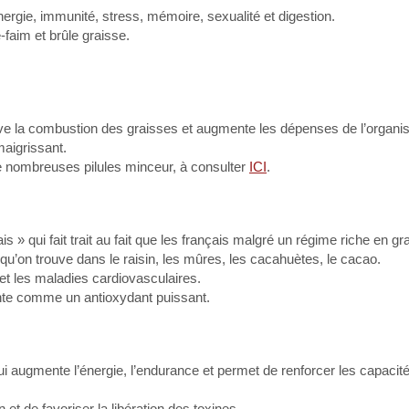
énergie, immunité, stress, mémoire, sexualité et digestion.
-faim et brûle graisse.
tive la combustion des graisses et augmente les dépenses de l’organis
maigrissant.
de nombreuses pilules minceur, à consulter
ICI
.
is » qui fait trait au fait que les français malgré un régime riche en g
qu’on trouve dans le raisin, les mûres, les cacahuètes, le cacao.
 et les maladies cardiovasculaires.
nte comme un antioxydant puissant.
ui augmente l’énergie, l’endurance et permet de renforcer les capacit
 et de favoriser la libération des toxines.