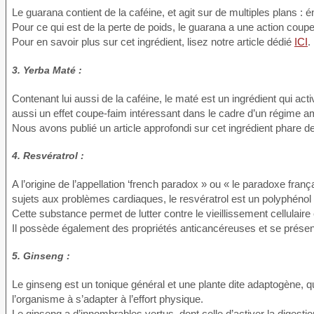
Le guarana contient de la caféine, et agit sur de multiples plans : 
Pour ce qui est de la perte de poids, le guarana a une action coupe
Pour en savoir plus sur cet ingrédient, lisez notre article dédié
ICI
.
3. Yerba Maté :
Contenant lui aussi de la caféine, le maté est un ingrédient qui ac
aussi un effet coupe-faim intéressant dans le cadre d’un régime a
Nous avons publié un article approfondi sur cet ingrédient phare 
4. Resvératrol :
A l’origine de l’appellation ‘french paradox » ou « le paradoxe frança
sujets aux problèmes cardiaques, le resvératrol est un polyphénol 
Cette substance permet de lutter contre le vieillissement cellulaire
Il possède également des propriétés anticancéreuses et se prése
5. Ginseng :
Le ginseng est un tonique général et une plante dite adaptogène, q
l’organisme à s’adapter à l’effort physique.
Le ginseng a d’innombrables vertus, dont celle d’activer la digestion