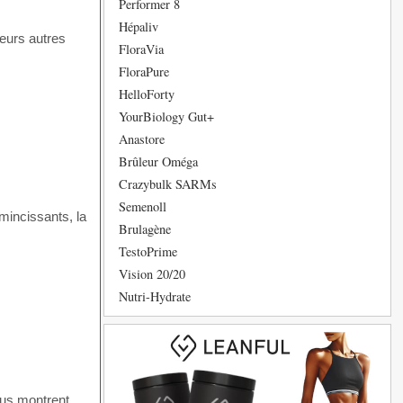
Performer 8
Hépaliv
eurs autres
FloraVia
FloraPure
HelloForty
YourBiology Gut+
Anastore
Brûleur Oméga
Crazybulk SARMs
Semenoll
mincissants, la
Brulagène
TestoPrime
Vision 20/20
Nutri-Hydrate
ous montrent