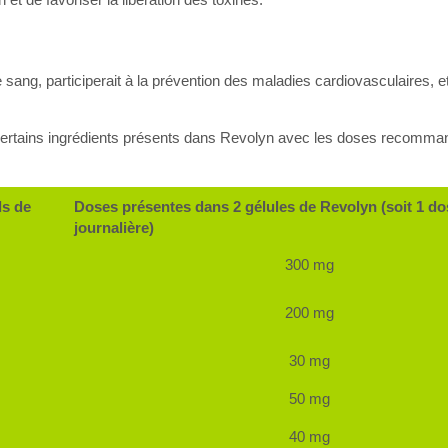
le sang, participerait à la prévention des maladies cardiovasculaires, et
certains ingrédients présents dans Revolyn avec les doses recomma
ls de
Doses présentes dans 2 gélules de Revolyn (soit 1 do
journalière)
300 mg
200 mg
30 mg
50 mg
40 mg