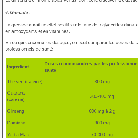
6. Grenade :
La grenade aurait un effet positif sur le taux de triglycérides dans 
en antioxydants et en vitamines.
En ce qui concerne les dosages, on peut comparer les doses de 
professionnels de santé :
Doses recommandées par les professionne
Ingrédient
santé
Thé vert (caféine)
300 mg
Guarana
200-400 mg
(caféine)
Ginseng
800 mg à 2 g
Damiana
800 mg
Yerba Maté
70-300 mg