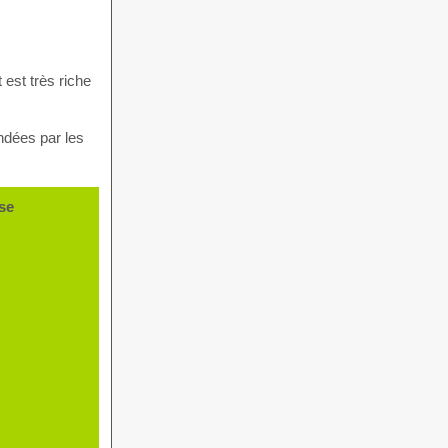
 est très riche
ndées par les
se