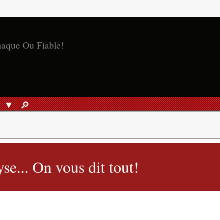
naque Ou Fiable!
S
🔎︎
RECHERCHER
e... On vous dit tout!