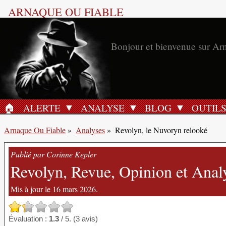
ARNAQUE OU FIABLE
Bonjour et bienvenue sur Ar
🏠︎
ALERTE
ANALYSE
BLOG
OUTIL
ACCUEIL
Arnaque Ou Fiable
»
Analyses
»
Revolyn, le Nuvoryn relooké
Publié par Corinne Kepler
Revolyn, Revue, Opinion et Analys
Mis à jour le 16 mars 2026.
Évaluation :
1.3
/ 5. (3 avis)