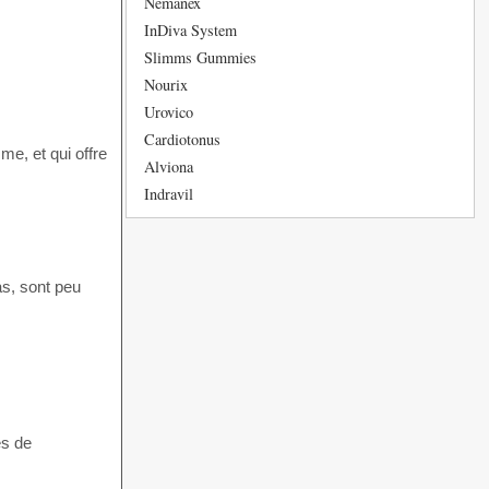
Nemanex
InDiva System
Slimms Gummies
Nourix
Urovico
Cardiotonus
me, et qui offre
Alviona
Indravil
ras, sont peu
és de