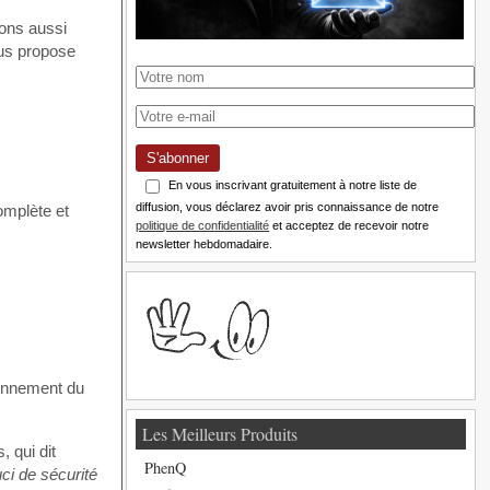
lons aussi
ous propose
S'abonner
En vous inscrivant gratuitement à notre liste de
diffusion, vous déclarez avoir pris connaissance de notre
omplète et
politique de confidentialité
et acceptez de recevoir notre
newsletter hebdomadaire.
ionnement du
Les Meilleurs Produits
, qui dit
PhenQ
ci de sécurité