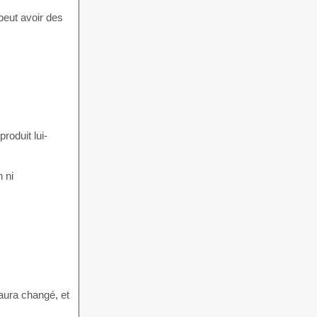
peut avoir des
roduit lui-
 ni
 aura changé, et