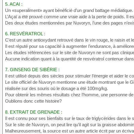
5. ACAI :
Un «superaliment» ayant bénéficié d’un grand battage médiatique.
L’Açaï a été prouvé comme une vraie aide à la perte de poids. Il e
Des deux études mentionnées par Nuvoryn, l’une des pages n’existe
6. RESVÉRATROL :
C’est un autre antioxydant retrouvé dans le vin rouge, le raisin et le
Il est réputé pour sa capacité à augmenter l’endurance, à améliorer 
Les études référencées sur le site de Nuvoryn ne sont pas cliniques,
Aucune indication quant à la quantité de resvératrol contenue dan
7. GINSENG DE SIBÉRIE :
Il est utilisé depuis des siècles pour stimuler l’énergie et aider le c
Le site officiel de Nuvoryn mentionne une étude montrant que le Gi
réalisée sur des souris où le dosage a été 100mg/kg.
Pour obtenir les mêmes résultats chez l’homme, une personne de
Oublions donc cette histoire?
8. EXTRAIT DE GRENADE :
Il est connu pour ses bienfaits sur le taux de triglycérides dans le 
Sur le site de Nuvoryn, on peut lire qu’il agit sur la graisse abdomin
Malheureusement, la source est un autre article écrit par un écrivai