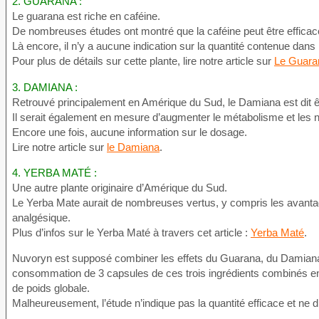
2. GUARANA :
Le guarana est riche en caféine.
De nombreuses études ont montré que la caféine peut être efficac
Là encore, il n’y a aucune indication sur la quantité contenue dan
Pour plus de détails sur cette plante, lire notre article sur
Le Guara
3. DAMIANA :
Retrouvé principalement en Amérique du Sud, le Damiana est dit êtr
Il serait également en mesure d’augmenter le métabolisme et les n
Encore une fois, aucune information sur le dosage.
Lire notre article sur
le Damiana
.
4. YERBA MATÉ :
Une autre plante originaire d’Amérique du Sud.
Le Yerba Mate aurait de nombreuses vertus, y compris les avantag
analgésique.
Plus d’infos sur le Yerba Maté à travers cet article :
Yerba Maté
.
Nuvoryn est supposé combiner les effets du Guarana, du Damiana et
consommation de 3 capsules de ces trois ingrédients combinés en
de poids globale.
Malheureusement, l’étude n’indique pas la quantité efficace et ne 