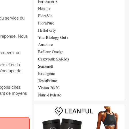
Performer 8
Hépaliv
FloraVia
 du service du
FloraPure
HelloForty
e réponse. Nous
YourBiology Gut+
Anastore
Brûleur Oméga
 recevoir un
Crazybulk SARMs
ce et de la
Semenoll
 s’occupe de
Brulagène
TestoPrime
upçons chez
Vision 20/20
tant de moyens
Nutri-Hydrate