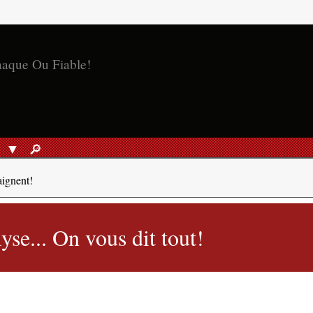
S
🔎︎
RECHERCHER
aignent!
se... On vous dit tout!