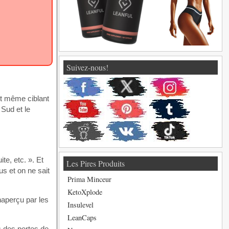
Suivez-nous!
et même ciblant
 Sud et le
te, etc. ». Et
Les Pires Produits
us et on ne sait
Prima Minceur
KetoXplode
inaperçu par les
Insulevel
LeanCaps
c des pertes de