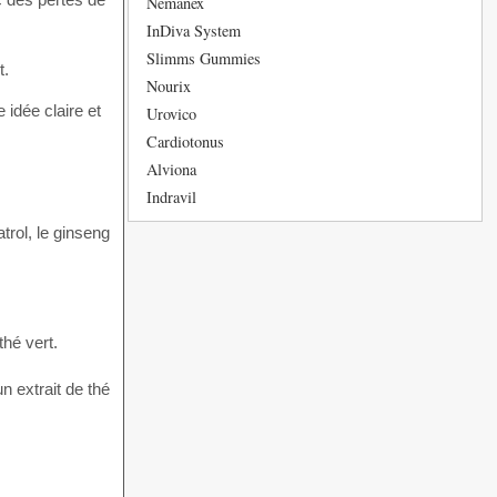
Nemanex
InDiva System
Slimms Gummies
t.
Nourix
 idée claire et
Urovico
Cardiotonus
Alviona
Indravil
trol, le ginseng
hé vert.
 extrait de thé