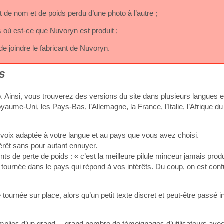
de nom et de poids perdu d’une photo à l’autre ;
 où est-ce que Nuvoryn est produit ;
de joindre le fabricant de Nuvoryn.
s
b. Ainsi, vous trouverez des versions du site dans plusieurs langues 
ume-Uni, les Pays-Bas, l’Allemagne, la France, l’Italie, l’Afrique du
e voix adaptée à votre langue et au pays que vous avez choisi.
térêt sans pour autant ennuyer.
ts de perte de poids : « c’est la meilleure pilule minceur jamais produi
été tournée dans le pays qui répond à vos intérêts. Du coup, on est conf
 tournée sur place, alors qu’un petit texte discret et peut-être passé 
emplies d’un grand… grand nombre de témoignages d’utilisateurs ave