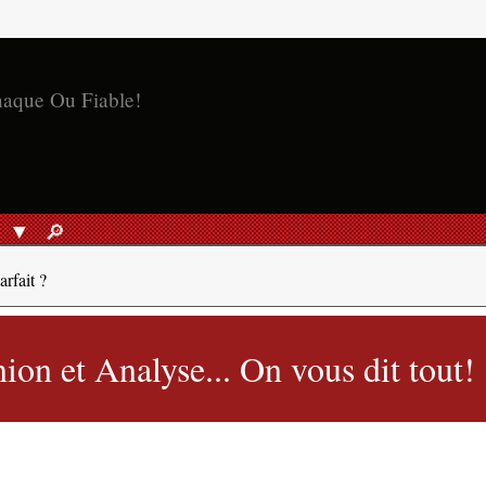
naque Ou Fiable!
S
🔎︎
RECHERCHER
rfait ?
on et Analyse... On vous dit tout!