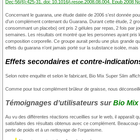
Dec;56(6):425-31. doi: 10.1016/j.respe.2008.08.004. Epub 2008 N
Concernant le guarana, une étude datée de 2006 s’est donnée pour 
d’un complément contenant du Guarana. Durant cette étude, 2 g
consommant un placebo) ont pris 2 gélules par repas, 2 fois par 
semaines. Les résultats ont montré que les personnes ayant pris 
composition corporelle. Ce groupe aurait perdu une plus grande qua
effets du guarana n’ont jamais porté sur la substance isolée, mais
Effets secondaires et contre-indication
Selon notre enquête et selon le fabricant, Bio Mix Super Slim affi
Comme pour tout complément brûleur de graisse, nous déconseill
Témoignages d’utilisateurs sur
Bio Mix
Au vu des différentes réactions recueillies sur le web, il apparaît
satisfaites des résultats obtenus avec ce complément. Beaucoup d’e
perte de poids et à un nettoyage de l’organisme.