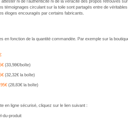
ester ni de l’authenticité ni de la véracité des propos retrouvés sur 
es témoignages circulant sur la toile sont partagés entre de véritables
 des éloges encouragés par certains fabricants.
bles en fonction de la quantité commandée. Par exemple sur la boutiq
€
5€
(33,98€/boîte)
5€
(32,32€ la boîte)
,95€
(28,83€ la boîte)
n ligne sécurisé, cliquez sur le lien suivant :