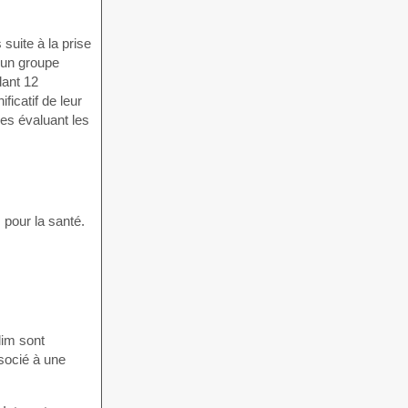
suite à la prise
 un groupe
dant 12
icatif de leur
des évaluant les
 pour la santé.
lim sont
ssocié à une