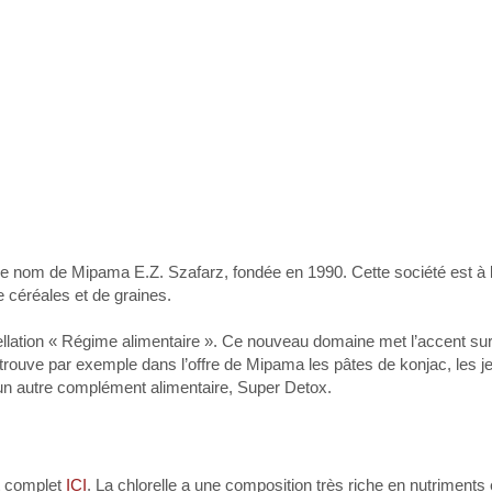
le nom de Mipama E.Z. Szafarz, fondée en 1990. Cette société est à 
e céréales et de graines.
llation « Régime alimentaire ». Ce nouveau domaine met l’accent sur
retrouve par exemple dans l’offre de Mipama les pâtes de konjac, les
u’un autre complément alimentaire, Super Detox.
it complet
ICI
. La chlorelle a une composition très riche en nutriments 