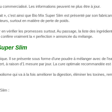
 ou commercialisé. Les informations peuvent ne plus être à jour.
it », c’est ainsi que Bio Mix Super Slim est présenté par son fabrican
eurs, surtout en matière de perte de poids.
en vérifier les promesses surtout. Au passage, la liste des ingrédien
n confère vraiment la « perfection » annoncée du mélange.
Super Slim
que. Il se présente sous forme d’une poudre à mélanger avec de l’eau
ert, à raison d’1 mesure par jour. La cure optimale recommandée est
isme qui va à la fois améliorer la digestion, éliminer les toxines, re
Slim :