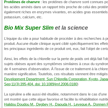
Protéines de chanvre
: les protéines de chanvre sont connues pou
les acides aminés dans un rapport très proche de celui des protéin
également riches en enzymes vivantes, en acides gras essentiels
potassium, calcium, etc.
Bio Mix Super Slim
et la science
L’équipe du site a pour habitude de procéder à des recherches à pro
produit. Aucune étude clinique ayant ciblé spécifiquement les effe
les principaux ingrédients de ce produit ont, eux, fait l’objet de ce
Ainsi, les effets de la chlorelle sur la perte de poids ont déjà fait
sujets obèses ayant des symptômes similaires à ceux du syndrom
de 4 semaines d’observation. À l’issue de ce traitement à la chlor
manière significative. Toutefois, ces résultats viennent être mitigé
Development Department, Sun Chlorella Corporation, Kyoto, Japan.
Sep;11(3):395-404. doi: 10.1089/jmf.2006.0180
)
La spiruline a elle aussi été étudiée, notamment dans le cas d’une
ont montré que cette algue favorise et facilite la réhabilitation nutri
Halidou Doudou M., Degbey H., Daouda H., Leveque A., Donnen P.