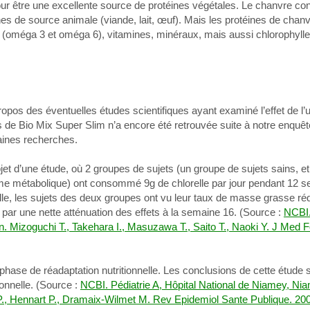
r être une excellente source de protéines végétales. Le chanvre cont
es de source animale (viande, lait, œuf). Mais les protéines de chan
 (oméga 3 et oméga 6), vitamines, minéraux, mais aussi chlorophyl
pos des éventuelles études scientifiques ayant examiné l’effet de l’u
ts de Bio Mix Super Slim n’a encore été retrouvée suite à notre enquê
rtaines recherches.
 l’objet d’une étude, où 2 groupes de sujets (un groupe de sujets sains, 
e métabolique) ont consommé 9g de chlorelle par jour pendant 12 s
elle, les sujets des deux groupes ont vu leur taux de masse grasse ré
s par une nette atténuation des effets à la semaine 16. (Source :
NCBI.
 Mizoguchi T., Takehara I., Masuzawa T., Saito T., Naoki Y. J Med 
 phase de réadaptation nutritionnelle. Les conclusions de cette étude
tionnelle. (Source :
NCBI. Pédiatrie A, Hôpital National de Niamey, Nia
, Hennart P., Dramaix-Wilmet M. Rev Epidemiol Sante Publique. 20