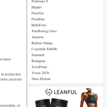
Performer 8
Hépaliv
FloraVia
FloraPure
HelloForty
YourBiology Gut+
Anastore
Brûleur Oméga
Crazybulk SARMs
Semenoll
la base
Brulagène
TestoPrime
Vision 20/20
 la production
Nutri-Hydrate
 jeunes pousses
essentiels, et