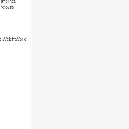
Internet.
 retours
ue WeightWorld,