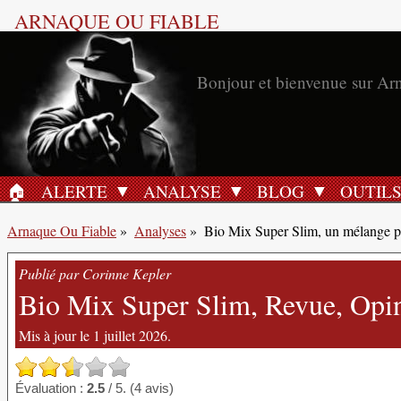
ARNAQUE OU FIABLE
Bonjour et bienvenue sur Ar
🏠︎
ALERTE
ANALYSE
BLOG
OUTIL
ACCUEIL
Arnaque Ou Fiable
»
Analyses
»
Bio Mix Super Slim, un mélange pa
Publié par Corinne Kepler
Bio Mix Super Slim, Revue, Opini
Mis à jour le 1 juillet 2026.
Évaluation :
2.5
/ 5. (4 avis)