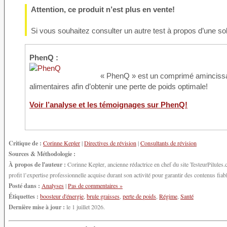
Attention, ce produit n’est plus en vente!
Si vous souhaitez consulter un autre test à propos d’une solu
PhenQ :
« PhenQ » est un comprimé amincissant
alimentaires afin d’obtenir une perte de poids optimale!
Voir l’analyse et les témoignages sur PhenQ!
Critique de :
Corinne Kepler
|
Directives de révision
|
Consultants de révision
Sources & Méthodologie :
À propos de l'auteur :
Corinne Kepler, ancienne rédactrice en chef du site TesteurPilules.co
profit l’expertise professionnelle acquise durant son activité pour garantir des contenus fiable
Posté dans :
Analyses
|
Pas de commentaires »
Étiquettes :
boosteur d'énergie
,
brule graisses
,
perte de poids
,
Régime
,
Santé
Dernière mise à jour :
le 1 juillet 2026.