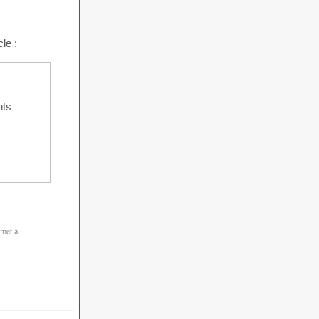
le :
nts
 met à