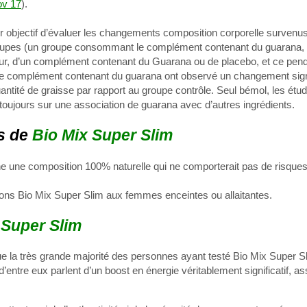
ov 17
).
objectif d’évaluer les changements composition corporelle survenus 
roupes (un groupe consommant le complément contenant du guarana,
jour, d’un complément contenant du Guarana ou de placebo, et ce pen
le complément contenant du guarana ont observé un changement signif
ntité de graisse par rapport au groupe contrôle. Seul bémol, les étu
 toujours sur une association de guarana avec d’autres ingrédients.
s de
Bio Mix Super Slim
che une composition 100% naturelle qui ne comporterait pas de risques
ons Bio Mix Super Slim aux femmes enceintes ou allaitantes.
 Super Slim
 que la très grande majorité des personnes ayant testé Bio Mix Super S
ntre eux parlent d’un boost en énergie véritablement significatif, a