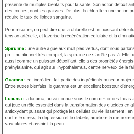
présente de multiples bienfaits pour la santé. Son action détoxifian
des toxines, dont les graisses. De plus, la chlorelle a une action pré
réduire le taux de lipides sanguins.
Pour résumer, on peut dire que la chlorelle est un puissant détoxifia
tension artérielle, et favorise la régénération cellulaire et la diminut
Spiruline
: une autre algue aux multiples vertus, dont nous parlo
profil nutritionnel très complet, la spiruline ne s’arrête pas là. El
aussi comme un puissant détoxifiant, elle a des propriétés énergis
phénylalanine, qui agit sur l’hypothalamus, centre nerveux de la fa
Guarana
: cet ingrédient fait partie des ingrédients minceur maje
Entre autres bienfaits, le guarana est un excellent boosteur d’énerg
Lucuma
: la lucuma, aussi connue sous le nom d’ « or des Incas »,
qui joue un rôle essentiel dans la transformation des glucides en gl
antioxydant puissant qui protège les cellules du vieillissement ; en 
contre le stress, la dépression et le diabète, améliore la mémoire et
vasculaires et assainit la peau.