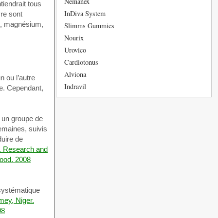
Nemanex
iendrait tous
InDiva System
vre sont
le, magnésium,
Slimms Gummies
Nourix
Urovico
Cardiotonus
Alviona
n ou l’autre
Indravil
te. Cependant,
et un groupe de
emaines, suivis
duire de
 Research and
Food. 2008
 systématique
mey, Niger.
08