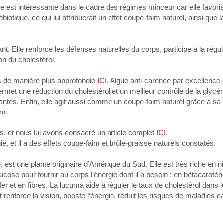
te est intéressante dans le cadre des régimes minceur car elle favoris
biotique, ce qui lui attribuerait un effet coupe-faim naturel, ainsi que 
nt. Elle renforce les défenses naturelles du corps, participe à la régul
ion du cholestérol.
ns de manière plus approfondie
ICI
. Algue anti-carence par excellence
le permet une réduction du cholestérol et un meilleur contrôle de la glyc
antes. Enfin, elle agit aussi comme un coupe-faim naturel grâce à sa
im.
urs, et nous lui avons consacré un article complet
ICI
.
ie, et il a des effets coupe-faim et brûle-graisse naturels constatés.
 est une plante originaire d’Amérique du Sud. Elle est très riche en n
ucose pour fournir au corps l’énergie dont il a besoin ; en bêtacarotèn
fer et en fibres. La lucuma aide à réguler le taux de cholestérol dans l
 renforce la vision, booste l‘énergie, réduit les risques de maladies c