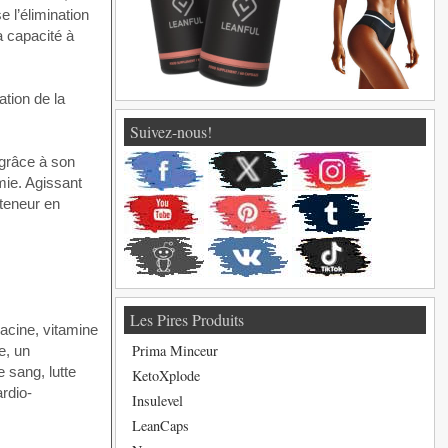
e l’élimination
la capacité à
ation de la
Suivez-nous!
 grâce à son
émie. Agissant
 teneur en
Les Pires Produits
iacine, vitamine
Prima Minceur
e, un
e sang, lutte
KetoXplode
ardio-
Insulevel
LeanCaps