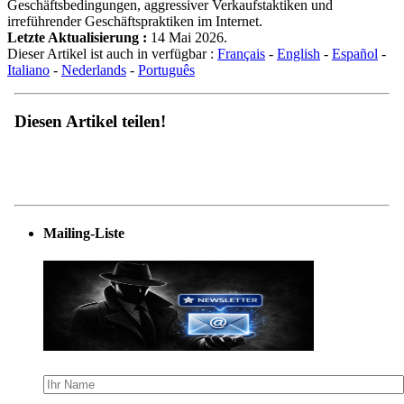
Geschäftsbedingungen, aggressiver Verkaufstaktiken und
irreführender Geschäftspraktiken im Internet.
Letzte Aktualisierung :
14 Mai 2026.
Dieser Artikel ist auch in verfügbar :
Français
-
English
-
Español
-
Italiano
-
Nederlands
-
Português
Diesen Artikel teilen!
Mailing-Liste