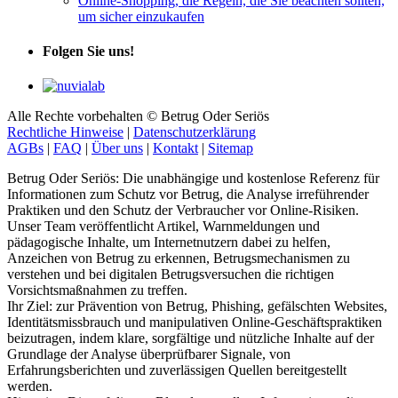
Online-Shopping, die Regeln, die Sie beachten sollten,
um sicher einzukaufen
Folgen Sie uns!
Alle Rechte vorbehalten © Betrug Oder Seriös
Rechtliche Hinweise
|
Datenschutzerklärung
AGBs
|
FAQ
|
Über uns
|
Kontakt
|
Sitemap
Betrug Oder Seriös: Die unabhängige und kostenlose Referenz für
Informationen zum Schutz vor Betrug, die Analyse irreführender
Praktiken und den Schutz der Verbraucher vor Online-Risiken.
Unser Team veröffentlicht Artikel, Warnmeldungen und
pädagogische Inhalte, um Internetnutzern dabei zu helfen,
Anzeichen von Betrug zu erkennen, Betrugsmechanismen zu
verstehen und bei digitalen Betrugsversuchen die richtigen
Vorsichtsmaßnahmen zu treffen.
Ihr Ziel: zur Prävention von Betrug, Phishing, gefälschten Websites,
Identitätsmissbrauch und manipulativen Online-Geschäftspraktiken
beizutragen, indem klare, sorgfältige und nützliche Inhalte auf der
Grundlage der Analyse überprüfbarer Signale, von
Erfahrungsberichten und zuverlässigen Quellen bereitgestellt
werden.