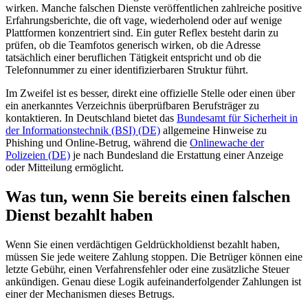
wirken. Manche falschen Dienste veröffentlichen zahlreiche positive
Erfahrungsberichte, die oft vage, wiederholend oder auf wenige
Plattformen konzentriert sind. Ein guter Reflex besteht darin zu
prüfen, ob die Teamfotos generisch wirken, ob die Adresse
tatsächlich einer beruflichen Tätigkeit entspricht und ob die
Telefonnummer zu einer identifizierbaren Struktur führt.
Im Zweifel ist es besser, direkt eine offizielle Stelle oder einen über
ein anerkanntes Verzeichnis überprüfbaren Berufsträger zu
kontaktieren. In Deutschland bietet das
Bundesamt für Sicherheit in
der Informationstechnik (BSI) (DE)
allgemeine Hinweise zu
Phishing und Online-Betrug, während die
Onlinewache der
Polizeien (DE)
je nach Bundesland die Erstattung einer Anzeige
oder Mitteilung ermöglicht.
Was tun, wenn Sie bereits einen falschen
Dienst bezahlt haben
Wenn Sie einen verdächtigen Geldrückholdienst bezahlt haben,
müssen Sie jede weitere Zahlung stoppen. Die Betrüger können eine
letzte Gebühr, einen Verfahrensfehler oder eine zusätzliche Steuer
ankündigen. Genau diese Logik aufeinanderfolgender Zahlungen ist
einer der Mechanismen dieses Betrugs.