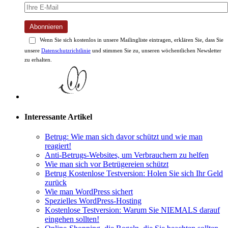
Abonnieren
Wenn Sie sich kostenlos in unsere Mailingliste eintragen, erklären Sie, dass Sie
unsere
Datenschutzrichtlinie
und stimmen Sie zu, unseren wöchentlichen Newsletter
zu erhalten.
Interessante Artikel
Betrug: Wie man sich davor schützt und wie man
reagiert!
Anti-Betrugs-Websites, um Verbrauchern zu helfen
Wie man sich vor Betrügereien schützt
Betrug Kostenlose Testversion: Holen Sie sich Ihr Geld
zurück
Wie man WordPress sichert
Spezielles WordPress-Hosting
Kostenlose Testversion: Warum Sie NIEMALS darauf
eingehen sollten!