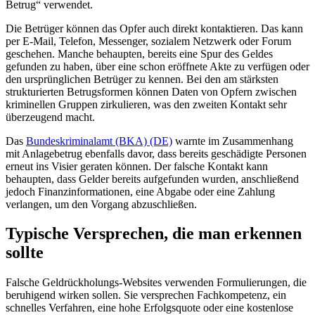
Betrug“ verwendet.
Die Betrüger können das Opfer auch direkt kontaktieren. Das kann
per E-Mail, Telefon, Messenger, sozialem Netzwerk oder Forum
geschehen. Manche behaupten, bereits eine Spur des Geldes
gefunden zu haben, über eine schon eröffnete Akte zu verfügen oder
den ursprünglichen Betrüger zu kennen. Bei den am stärksten
strukturierten Betrugsformen können Daten von Opfern zwischen
kriminellen Gruppen zirkulieren, was den zweiten Kontakt sehr
überzeugend macht.
Das
Bundeskriminalamt (BKA) (DE)
warnte im Zusammenhang
mit Anlagebetrug ebenfalls davor, dass bereits geschädigte Personen
erneut ins Visier geraten können. Der falsche Kontakt kann
behaupten, dass Gelder bereits aufgefunden wurden, anschließend
jedoch Finanzinformationen, eine Abgabe oder eine Zahlung
verlangen, um den Vorgang abzuschließen.
Typische Versprechen, die man erkennen
sollte
Falsche Geldrückholungs-Websites verwenden Formulierungen, die
beruhigend wirken sollen. Sie versprechen Fachkompetenz, ein
schnelles Verfahren, eine hohe Erfolgsquote oder eine kostenlose