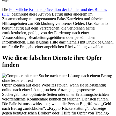
wirken.
Die
Polizeiliche Kriminalprävention der Länder und des Bundes
(DE)
beschreibt diese Art von Betrug unter anderem im
Zusammenhang mit sogenannten Fake-Kanzleien und falschen
Hilfsangeboten zur Rückholung verlorener Gelder. Das Szenario
beruht häufig auf dem Versprechen, die verlorenen Mittel
zurückzuholen, gefolgt von der Forderung nach einer
Vorauszahlung, Bearbeitungsgebühren oder persönlichen
Informationen. Eine legitime Hilfe darf niemals mit Druck beginnen,
um für die Freigabe einer angeblichen Rückzahlung zu zahlen.
Wie diese falschen Dienste ihre Opfer
finden
Opfer können auf diese Websites stoßen, wenn sie selbstständig
online nach einer Lösung suchen. Anzeigen, gesponserte
Suchergebnisse, optimierte Seiten oder unter Erfahrungsberichten
veröffentlichte Kommentare können zu falschen Diensten führen.
Die Falle ist umso wirksamer, wenn die Person Begriffe wie „Geld
nach Betrug zurückholen“, „Krypto-Rückerstattung“, „Anzeige
gegen betrügerischen Broker“ oder „Hilfe für Opfer von Trading-