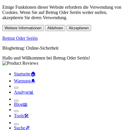
Einige Funktionen dieser Website erfordern die Verwendung von
Cookies. Wenn Sie auf Betrug Oder Seriös weiter surfen,
akzeptieren Sie deren Verwendung.
Weitere Informationen
Ablehnen
Akzeptieren
Betrug Oder Seriös
Blogbeitrag: Online-Sicherheit
Hallo und Willkommen bei Betrug Oder Seriös!
Startseite
🏠︎
Warnung
🔔︎
Analyse
📊︎
Blog
📖︎
Tools
🛠︎
Suche
🔎︎