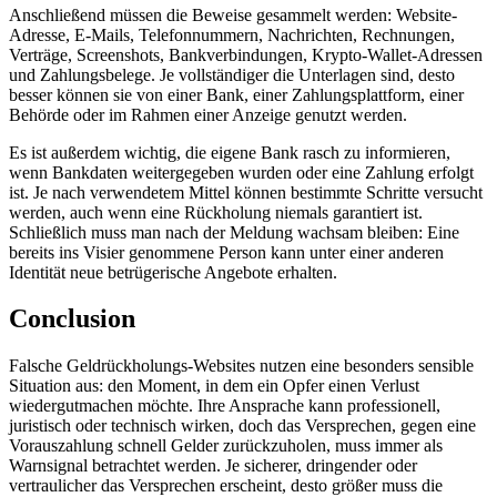
Anschließend müssen die Beweise gesammelt werden: Website-
Adresse, E-Mails, Telefonnummern, Nachrichten, Rechnungen,
Verträge, Screenshots, Bankverbindungen, Krypto-Wallet-Adressen
und Zahlungsbelege. Je vollständiger die Unterlagen sind, desto
besser können sie von einer Bank, einer Zahlungsplattform, einer
Behörde oder im Rahmen einer Anzeige genutzt werden.
Es ist außerdem wichtig, die eigene Bank rasch zu informieren,
wenn Bankdaten weitergegeben wurden oder eine Zahlung erfolgt
ist. Je nach verwendetem Mittel können bestimmte Schritte versucht
werden, auch wenn eine Rückholung niemals garantiert ist.
Schließlich muss man nach der Meldung wachsam bleiben: Eine
bereits ins Visier genommene Person kann unter einer anderen
Identität neue betrügerische Angebote erhalten.
Conclusion
Falsche Geldrückholungs-Websites nutzen eine besonders sensible
Situation aus: den Moment, in dem ein Opfer einen Verlust
wiedergutmachen möchte. Ihre Ansprache kann professionell,
juristisch oder technisch wirken, doch das Versprechen, gegen eine
Vorauszahlung schnell Gelder zurückzuholen, muss immer als
Warnsignal betrachtet werden. Je sicherer, dringender oder
vertraulicher das Versprechen erscheint, desto größer muss die