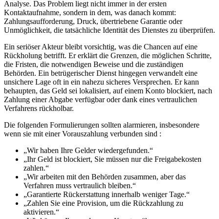
Analyse. Das Problem liegt nicht immer in der ersten
Kontaktaufnahme, sondern in dem, was danach kommt:
Zahlungsaufforderung, Druck, übertriebene Garantie oder
Unmöglichkeit, die tatsächliche Identität des Dienstes zu überprüfen.
Ein seriöser Akteur bleibt vorsichtig, was die Chancen auf eine
Rückholung betrifft. Er erklärt die Grenzen, die möglichen Schritte,
die Fristen, die notwendigen Beweise und die zuständigen
Behörden. Ein betrügerischer Dienst hingegen verwandelt eine
unsichere Lage oft in ein nahezu sicheres Versprechen. Er kann
behaupten, das Geld sei lokalisiert, auf einem Konto blockiert, nach
Zahlung einer Abgabe verfügbar oder dank eines vertraulichen
Verfahrens rückholbar.
Die folgenden Formulierungen sollten alarmieren, insbesondere
wenn sie mit einer Vorauszahlung verbunden sind :
„Wir haben Ihre Gelder wiedergefunden.“
„Ihr Geld ist blockiert, Sie müssen nur die Freigabekosten
zahlen.“
„Wir arbeiten mit den Behörden zusammen, aber das
Verfahren muss vertraulich bleiben.“
„Garantierte Rückerstattung innerhalb weniger Tage.“
„Zahlen Sie eine Provision, um die Rückzahlung zu
aktivieren.“