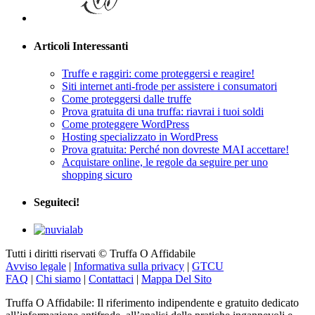
Articoli Interessanti
Truffe e raggiri: come proteggersi e reagire!
Siti internet anti-frode per assistere i consumatori
Come proteggersi dalle truffe
Prova gratuita di una truffa: riavrai i tuoi soldi
Come proteggere WordPress
Hosting specializzato in WordPress
Prova gratuita: Perché non dovreste MAI accettare!
Acquistare online, le regole da seguire per uno
shopping sicuro
Seguiteci!
Tutti i diritti riservati © Truffa O Affidabile
Avviso legale
|
Informativa sulla privacy
|
GTCU
FAQ
|
Chi siamo
|
Contattaci
|
Mappa Del Sito
Truffa O Affidabile: Il riferimento indipendente e gratuito dedicato