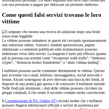
informazioni personali. Un aiuto legittimo non deve mai cominciare
con una pressione a pagare per sbloccare un presunto rimborso.
Come questi falsi servizi trovano le loro
vittime
Le vittime possono imbattersi in questi siti cercando spontaneamente
una soluzione online. Annunci, risultati sponsorizzati, pagine
ottimizzate o commenti pubblicati sotto testimonianze possono
indirizzare verso falsi servizi. La trappola è tanto più efficace quanto
più la persona usa termini come “recuperare soldi truffa”, “rimborso
crypto”, “denuncia broker fraudolento” o “aiuto vittima trading”.
I truffatori possono anche contattare direttamente la vittima. Questo
può avvenire via e-mail, telefono, messaggistica, social network o
forum. Alcuni sostengono di aver ritrovato una traccia dei fondi, di
disporre di una pratica già aperta o di conoscere il truffatore iniziale.
Nelle frodi più strutturate, i dati delle vittime possono circolare tra
gruppi criminali, il che rende il secondo contatto molto convincente.
Il
Commissariato di P.S. Online (IT)
ricorda inoltre che i truffatori
possono fingersi interlocutori ufficiali o servizi di assistenza per