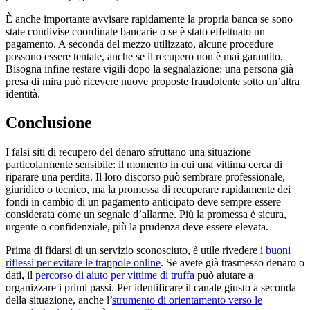
È anche importante avvisare rapidamente la propria banca se sono
state condivise coordinate bancarie o se è stato effettuato un
pagamento. A seconda del mezzo utilizzato, alcune procedure
possono essere tentate, anche se il recupero non è mai garantito.
Bisogna infine restare vigili dopo la segnalazione: una persona già
presa di mira può ricevere nuove proposte fraudolente sotto un’altra
identità.
Conclusione
I falsi siti di recupero del denaro sfruttano una situazione
particolarmente sensibile: il momento in cui una vittima cerca di
riparare una perdita. Il loro discorso può sembrare professionale,
giuridico o tecnico, ma la promessa di recuperare rapidamente dei
fondi in cambio di un pagamento anticipato deve sempre essere
considerata come un segnale d’allarme. Più la promessa è sicura,
urgente o confidenziale, più la prudenza deve essere elevata.
Prima di fidarsi di un servizio sconosciuto, è utile rivedere i
buoni
riflessi per evitare le trappole online
. Se avete già trasmesso denaro o
dati, il
percorso di aiuto per vittime di truffa
può aiutare a
organizzare i primi passi. Per identificare il canale giusto a seconda
della situazione, anche l’
strumento di orientamento verso le