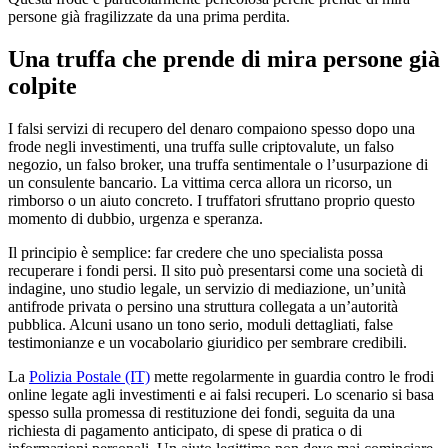
persone già fragilizzate da una prima perdita.
Una truffa che prende di mira persone già
colpite
I falsi servizi di recupero del denaro compaiono spesso dopo una
frode negli investimenti, una truffa sulle criptovalute, un falso
negozio, un falso broker, una truffa sentimentale o l’usurpazione di
un consulente bancario. La vittima cerca allora un ricorso, un
rimborso o un aiuto concreto. I truffatori sfruttano proprio questo
momento di dubbio, urgenza e speranza.
Il principio è semplice: far credere che uno specialista possa
recuperare i fondi persi. Il sito può presentarsi come una società di
indagine, uno studio legale, un servizio di mediazione, un’unità
antifrode privata o persino una struttura collegata a un’autorità
pubblica. Alcuni usano un tono serio, moduli dettagliati, false
testimonianze e un vocabolario giuridico per sembrare credibili.
La
Polizia Postale (IT)
mette regolarmente in guardia contro le frodi
online legate agli investimenti e ai falsi recuperi. Lo scenario si basa
spesso sulla promessa di restituzione dei fondi, seguita da una
richiesta di pagamento anticipato, di spese di pratica o di