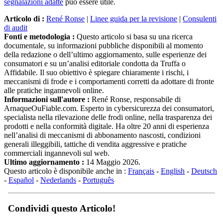
segnalazioni adatte
può essere utile.
Articolo di :
René Ronse
|
Linee guida per la revisione
|
Consulenti
di audit
Fonti e metodologia :
Questo articolo si basa su una ricerca
documentale, su informazioni pubbliche disponibili al momento
della redazione o dell’ultimo aggiornamento, sulle esperienze dei
consumatori e su un’analisi editoriale condotta da Truffa o
Affidabile. Il suo obiettivo è spiegare chiaramente i rischi, i
meccanismi di frode e i comportamenti corretti da adottare di fronte
alle pratiche ingannevoli online.
Informazioni sull'autore :
René Ronse, responsabile di
ArnaqueOuFiable.com. Esperto in cybersicurezza dei consumatori,
specialista nella rilevazione delle frodi online, nella trasparenza dei
prodotti e nella conformità digitale. Ha oltre 20 anni di esperienza
nell’analisi di meccanismi di abbonamento nascosti, condizioni
generali illeggibili, tattiche di vendita aggressive e pratiche
commerciali ingannevoli sul web.
Ultimo aggiornamento :
14 Maggio 2026.
Questo articolo è disponibile anche in :
Français
-
English
-
Deutsch
-
Español
-
Nederlands
-
Português
Condividi questo Articolo!