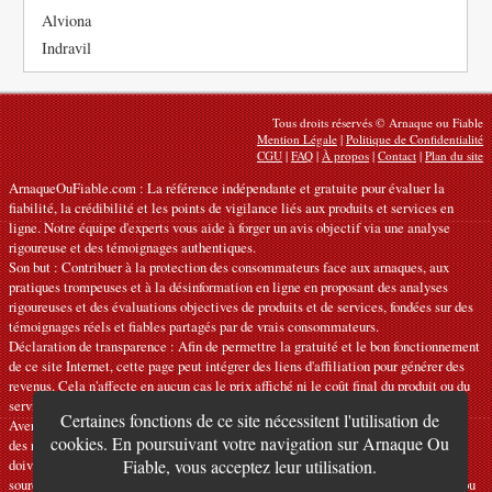
Alviona
Indravil
Tous droits réservés © Arnaque ou Fiable
Mention Légale
|
Politique de Confidentialité
CGU
|
FAQ
|
À propos
|
Contact
|
Plan du site
ArnaqueOuFiable.com : La référence indépendante et gratuite pour évaluer la
fiabilité, la crédibilité et les points de vigilance liés aux produits et services en
ligne. Notre équipe d'experts vous aide à forger un avis objectif via une analyse
rigoureuse et des témoignages authentiques.
Son but : Contribuer à la protection des consommateurs face aux arnaques, aux
pratiques trompeuses et à la désinformation en ligne en proposant des analyses
rigoureuses et des évaluations objectives de produits et de services, fondées sur des
témoignages réels et fiables partagés par de vrais consommateurs.
Déclaration de transparence : Afin de permettre la gratuité et le bon fonctionnement
de ce site Internet, cette page peut intégrer des liens d'affiliation pour générer des
revenus. Cela n'affecte en aucun cas le prix affiché ni le coût final du produit ou du
service.
Certaines fonctions de ce site nécessitent l'utilisation de
Avertissements : Nos articles expriment des avis personnels et ne constituent pas
cookies. En poursuivant votre navigation sur Arnaque Ou
des recommandations officielles. Les informations fournies sont indicatives et
doivent être confirmées auprès du fabricant, du vendeur, du prestataire ou d’une
Fiable, vous acceptez leur utilisation.
source officielle compétente. Nous déclinons toute responsabilité en cas d'erreur ou