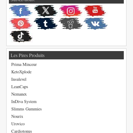
Les Pires Produits
Prima Minceur
KetoXplode
Insulevel
LeanCaps
Nemanex
InDiva System
Slimms Gummies
Nourix
Urovico
Cardiotonus