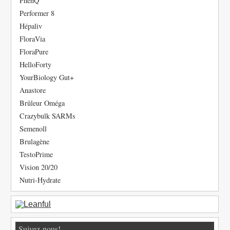
PhenQ
Performer 8
Hépaliv
FloraVia
FloraPure
HelloForty
YourBiology Gut+
Anastore
Brûleur Oméga
Crazybulk SARMs
Semenoll
Brulagène
TestoPrime
Vision 20/20
Nutri-Hydrate
Suivez-nous!