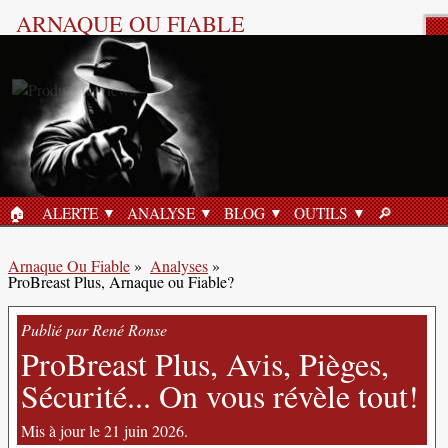
ARNAQUE OU FIABLE
Analyse Produit
🏠︎
ALERTE
ANALYSE
BLOG
OUTILS
🔎︎
ACCUEIL
RECHERC
Arnaque Ou Fiable
»
Analyses
»
ProBreast Plus, Arnaque ou Fiable?
Publié par René Ronse
ProBreast Plus, Avis, Pièges,
Sécurité... On vous révèle tout!
Mis à jour le 21 juin 2026.