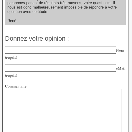
personnes parlent de résultats très moyens, voire quasi nuls. Il
nous est donc malheureusement impossible de répondre à votre
question avec certitude.
René.
Donnez votre opinion :
Nom
(requis)
eMail
(requis)
Commentaire :