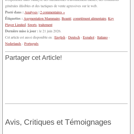
générales illisibles et des tactiques de vente agressives sur le web.
Posté dans :
Analyses
|
2 commentaires »
Étiquettes :
Augmentation Mammaire
,
Beauté
,
complément alimentaire
,
Key
Player Limited
,
Sports
,
traitement
Dernière mise à jour :
le 21 juin 2026.
Cet article est aussi disponible en :
English
-
Deutsch
-
Español
-
Italiano
-
Nederlands
-
Português
Partager cet Article!
Avis, Critiques et Témoignages