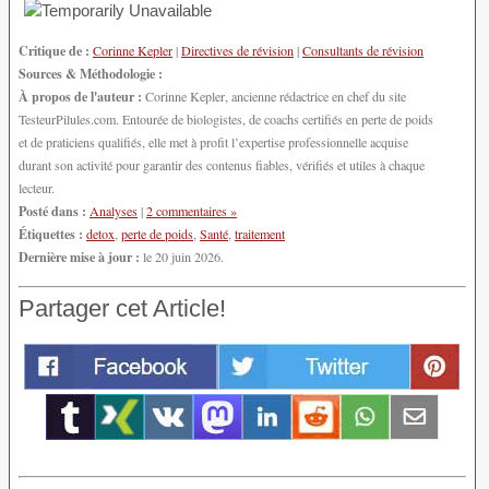
Critique de :
Corinne Kepler
|
Directives de révision
|
Consultants de révision
Sources & Méthodologie :
À propos de l'auteur :
Corinne Kepler, ancienne rédactrice en chef du site
TesteurPilules.com. Entourée de biologistes, de coachs certifiés en perte de poids
et de praticiens qualifiés, elle met à profit l’expertise professionnelle acquise
durant son activité pour garantir des contenus fiables, vérifiés et utiles à chaque
lecteur.
Posté dans :
Analyses
|
2 commentaires »
Étiquettes :
detox
,
perte de poids
,
Santé
,
traitement
Dernière mise à jour :
le 20 juin 2026.
Partager cet Article!