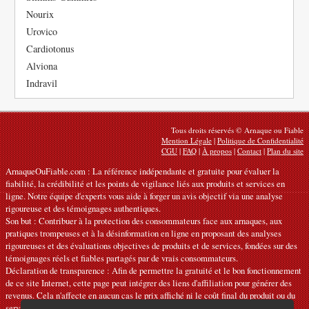
Nourix
Urovico
Cardiotonus
Alviona
Indravil
Tous droits réservés © Arnaque ou Fiable
Mention Légale
|
Politique de Confidentialité
CGU
|
FAQ
|
À propos
|
Contact
|
Plan du site
ArnaqueOuFiable.com : La référence indépendante et gratuite pour évaluer la
fiabilité, la crédibilité et les points de vigilance liés aux produits et services en
ligne. Notre équipe d'experts vous aide à forger un avis objectif via une analyse
rigoureuse et des témoignages authentiques.
Son but : Contribuer à la protection des consommateurs face aux arnaques, aux
pratiques trompeuses et à la désinformation en ligne en proposant des analyses
rigoureuses et des évaluations objectives de produits et de services, fondées sur des
témoignages réels et fiables partagés par de vrais consommateurs.
Déclaration de transparence : Afin de permettre la gratuité et le bon fonctionnement
de ce site Internet, cette page peut intégrer des liens d'affiliation pour générer des
revenus. Cela n'affecte en aucun cas le prix affiché ni le coût final du produit ou du
service.