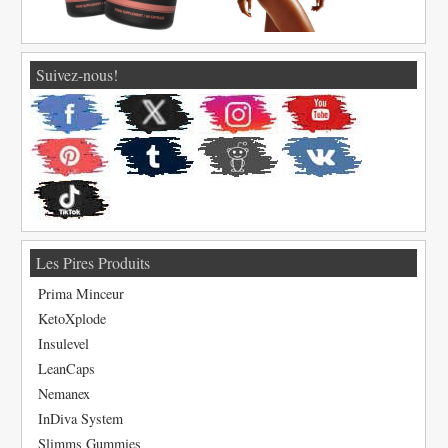
Suivez-nous!
Les Pires Produits
Prima Minceur
KetoXplode
Insulevel
LeanCaps
Nemanex
InDiva System
Slimms Gummies