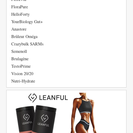
FloraPure
HelloForty
YourBiology Gut+
Anastore
Brûleur Oméga
Crazybulk SARMs
Semenoll
Brulagène
TestoPrime
Vision 20/20
Nutri-Hydrate