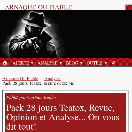
ARNAQUE OU FIABLE
Analyse Produit
🏠︎
ALERTE
ANALYSE
BLOG
OUTILS
🔎︎
ACCUEIL
RECHERC
Arnaque Ou Fiable
»
Analyses
»
Pack 28 jours Teatox, la cure detox bio
Publié par Corinne Kepler
Pack 28 jours Teatox, Revue,
Opinion et Analyse... On vous
dit tout!