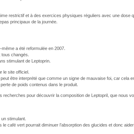
gime restrictif et à des exercices physiques réguliers avec une dose 
epas principaux de la journée.
lle-même a été reformulée en 2007.
t tous changés.
ans stimulant de Leptoprin.
le site officiel.
e peut être interprété que comme un signe de mauvaise foi, car cela 
de perte de poids contenus dans le produit.
res recherches pour découvrir la composition de Leptopril, que nous 
 un stimulant.
e café vert pourrait diminuer l’absorption des glucides et donc aider