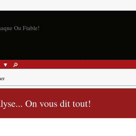
naque Ou Fiable!
S
🔎︎
RECHERCHER
her
yse... On vous dit tout!