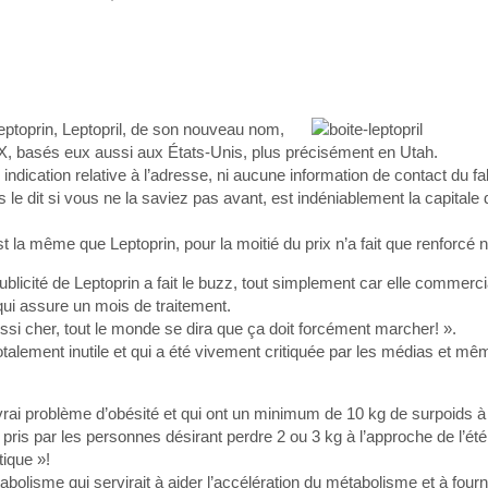
toprin, Leptopril, de son nouveau nom,
IX, basés eux aussi aux États-Unis, plus précisément en Utah.
ndication relative à l’adresse, ni aucune information de contact du fa
le dit si vous ne la saviez pas avant, est indéniablement la capital
 la même que Leptoprin, pour la moitié du prix n’a fait que renforcé 
ublicité de Leptoprin a fait le buzz, tout simplement car elle commerci
qui assure un mois de traitement.
ssi cher, tout le monde se dira que ça doit forcément marcher! ».
 totalement inutile et qui a été vivement critiquée par les médias et m
rai problème d’obésité et qui ont un minimum de 10 kg de surpoids à
pris par les personnes désirant perdre 2 ou 3 kg à l’approche de l’été
tique »!
lisme qui servirait à aider l’accélération du métabolisme et à fourni