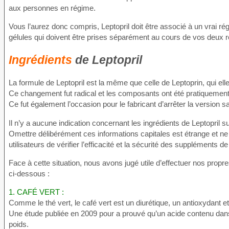
aux personnes en régime.
Vous l’aurez donc compris, Leptopril doit être associé à un vrai ré
gélules qui doivent être prises séparément au cours de vos deux r
Ingrédients
de Leptopril
La formule de Leptopril est la même que celle de Leptoprin, qui e
Ce changement fut radical et les composants ont été pratiquemen
Ce fut également l’occasion pour le fabricant d’arrêter la version s
Il n’y a aucune indication concernant les ingrédients de Leptopril sur 
Omettre délibérément ces informations capitales est étrange et n
utilisateurs de vérifier l’efficacité et la sécurité des suppléments 
Face à cette situation, nous avons jugé utile d’effectuer nos prop
ci-dessous :
1. CAFÉ VERT :
Comme le thé vert, le café vert est un diurétique, un antioxydant et
Une étude publiée en 2009 pour a prouvé qu’un acide contenu dans l
poids.