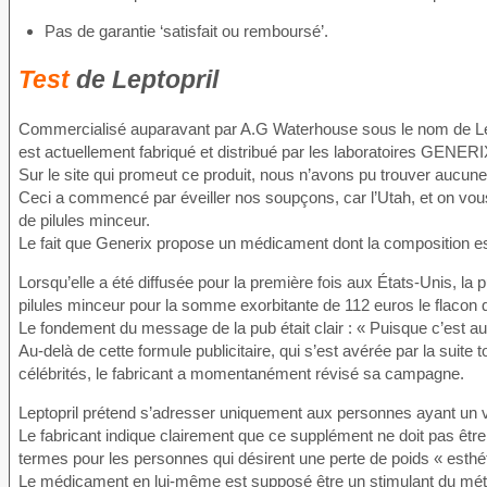
Pas de garantie ‘satisfait ou remboursé’.
Test
de Leptopril
Commercialisé auparavant par A.G Waterhouse sous le nom de Lep
est actuellement fabriqué et distribué par les laboratoires GENER
Sur le site qui promeut ce produit, nous n’avons pu trouver aucune i
Ceci a commencé par éveiller nos soupçons, car l’Utah, et on vous 
de pilules minceur.
Le fait que Generix propose un médicament dont la composition est
Lorsqu’elle a été diffusée pour la première fois aux États-Unis, la p
pilules minceur pour la somme exorbitante de 112 euros le flacon 
Le fondement du message de la pub était clair : « Puisque c’est au
Au-delà de cette formule publicitaire, qui s’est avérée par la suite
célébrités, le fabricant a momentanément révisé sa campagne.
Leptopril prétend s’adresser uniquement aux personnes ayant un v
Le fabricant indique clairement que ce supplément ne doit pas être 
termes pour les personnes qui désirent une perte de poids « esthé
Le médicament en lui-même est supposé être un stimulant du métabo