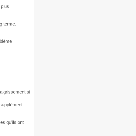
 plus
ng terme.
roblème
maigrissement si
r supplément
s qu’ils ont