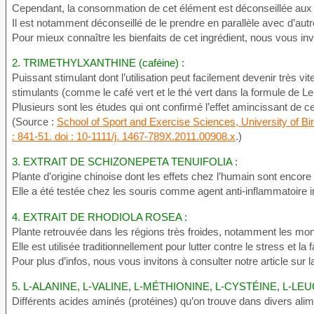
Cependant, la consommation de cet élément est déconseillée aux 
Il est notamment déconseillé de le prendre en parallèle avec d’autr
Pour mieux connaître les bienfaits de cet ingrédient, nous vous in
2. TRIMETHYLXANTHINE (caféine) :
Puissant stimulant dont l’utilisation peut facilement devenir très v
stimulants (comme le café vert et le thé vert dans la formule de Lep
Plusieurs sont les études qui ont confirmé l’effet amincissant de ce
(Source :
School of Sport and Exercise Sciences, University of 
: 841-51. doi : 10-1111/j. 1467-789X.2011.00908.x
.)
3. EXTRAIT DE SCHIZONEPETA TENUIFOLIA :
Plante d’origine chinoise dont les effets chez l’humain sont encore
Elle a été testée chez les souris comme agent anti-inflammatoire 
4. EXTRAIT DE RHODIOLA ROSEA :
Plante retrouvée dans les régions très froides, notamment les m
Elle est utilisée traditionnellement pour lutter contre le stress et la
Pour plus d’infos, nous vous invitons à consulter notre article sur 
5. L-ALANINE, L-VALINE, L-MÉTHIONINE, L-CYSTÉINE, L-LEU
Différents acides aminés (protéines) qu’on trouve dans divers alime