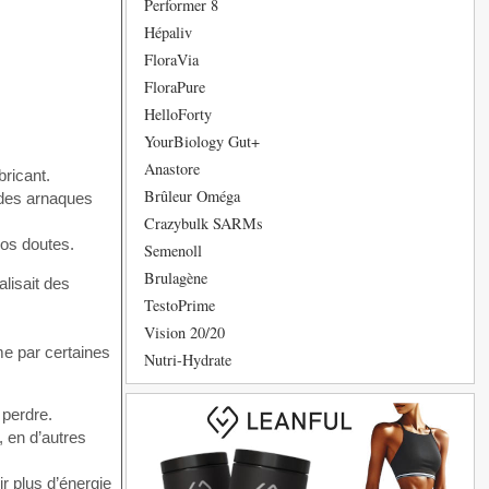
Performer 8
Hépaliv
FloraVia
FloraPure
HelloForty
YourBiology Gut+
Anastore
bricant.
Brûleur Oméga
e des arnaques
Crazybulk SARMs
nos doutes.
Semenoll
Brulagène
alisait des
TestoPrime
Vision 20/20
ême par certaines
Nutri-Hydrate
 perdre.
, en d’autres
r plus d’énergie