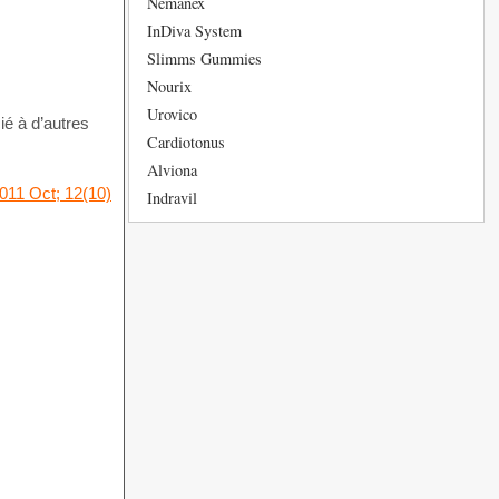
Nemanex
InDiva System
Slimms Gummies
Nourix
Urovico
ié à d’autres
Cardiotonus
Alviona
011 Oct; 12(10)
Indravil