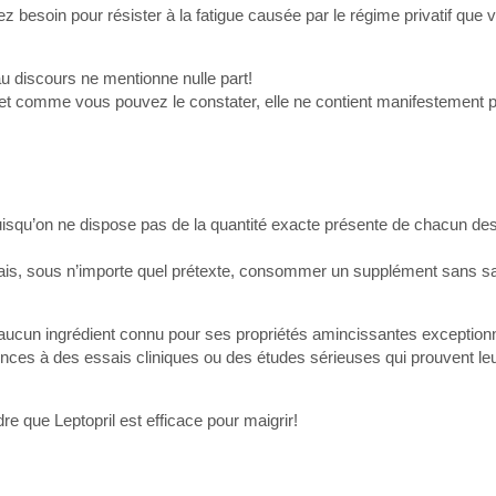
ez besoin pour résister à la fatigue causée par le régime privatif que
u discours ne mentionne nulle part!
l et comme vous pouvez le constater, elle ne contient manifestement 
r puisqu’on ne dispose pas de la quantité exacte présente de chacun des
is, sous n’importe quel prétexte, consommer un supplément sans sa
nt aucun ingrédient connu pour ses propriétés amincissantes exceptionn
ences à des essais cliniques ou des études sérieuses qui prouvent leur
e que Leptopril est efficace pour maigrir!