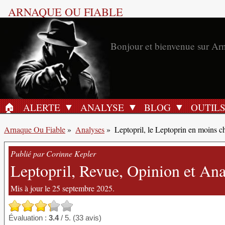
ARNAQUE OU FIABLE
Bonjour et bienvenue sur Ar
🏠︎
ALERTE
ANALYSE
BLOG
OUTIL
ACCUEIL
Arnaque Ou Fiable
»
Analyses
»
Leptopril, le Leptoprin en moins c
Publié par Corinne Kepler
Leptopril, Revue, Opinion et Anal
Mis à jour le 25 septembre 2025.
Évaluation :
3.4
/ 5. (33 avis)