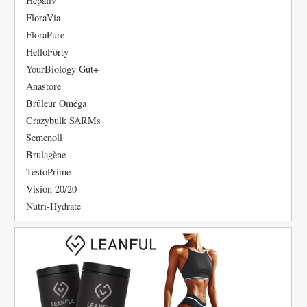
Hépaliv
FloraVia
FloraPure
HelloForty
YourBiology Gut+
Anastore
Brûleur Oméga
Crazybulk SARMs
Semenoll
Brulagène
TestoPrime
Vision 20/20
Nutri-Hydrate