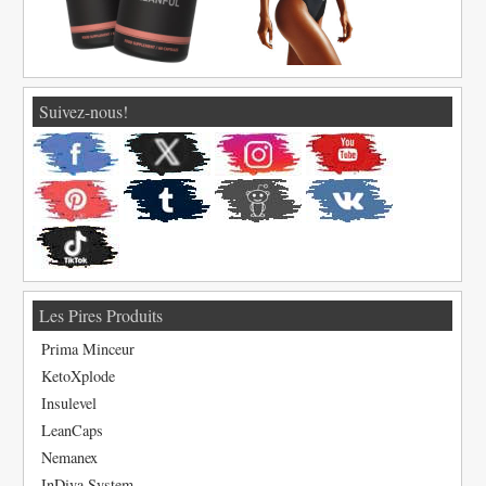
Suivez-nous!
Les Pires Produits
Prima Minceur
KetoXplode
Insulevel
LeanCaps
Nemanex
InDiva System