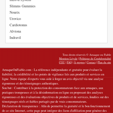
Slimms Gummies
Nourix
Urovico
Cardiotonus
Alviona
Indravil
Tous droits réservés © Arnaque ou Fiable
Mention Légale
|
Politique de Confidentialité
CGU
|
FAQ
|
À propos
|
Contact
|
Plan du site
ArnaqueOuFiable.com : La référence indépendante et gratuite pour évaluer la
fiabilité, la crédibilité et les points de vigilance liés aux produits et services en
ligne. Notre équipe d'experts vous aide à forger un avis objectif via une analyse
rigoureuse et des témoignages authentiques.
Son but : Contribuer à la protection des consommateurs face aux arnaques, aux
pratiques trompeuses et à la désinformation en ligne en proposant des analyses
rigoureuses et des évaluations objectives de produits et de services, fondées sur des
témoignages réels et fiables partagés par de vrais consommateurs.
Déclaration de transparence : Afin de permettre la gratuité et le bon fonctionnement
de ce site Internet, cette page peut intégrer des liens d'affiliation pour générer des