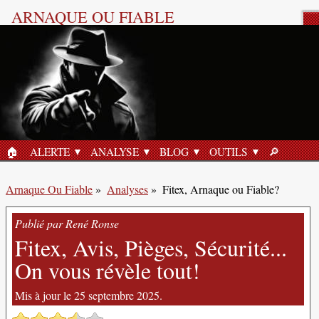
ARNAQUE OU FIABLE
Analyse Produit
🏠︎
ALERTE
ANALYSE
BLOG
OUTILS
🔎︎
ACCUEIL
RECHERC
Arnaque Ou Fiable
»
Analyses
»
Fitex, Arnaque ou Fiable?
Publié par René Ronse
Fitex, Avis, Pièges, Sécurité...
On vous révèle tout!
Mis à jour le 25 septembre 2025.