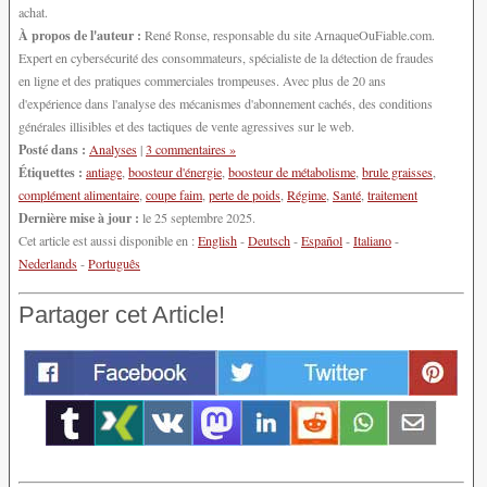
achat.
À propos de l'auteur :
René Ronse, responsable du site ArnaqueOuFiable.com.
Expert en cybersécurité des consommateurs, spécialiste de la détection de fraudes
en ligne et des pratiques commerciales trompeuses. Avec plus de 20 ans
d'expérience dans l'analyse des mécanismes d'abonnement cachés, des conditions
générales illisibles et des tactiques de vente agressives sur le web.
Posté dans :
Analyses
|
3 commentaires »
Étiquettes :
antiage
,
boosteur d'énergie
,
boosteur de métabolisme
,
brule graisses
,
complément alimentaire
,
coupe faim
,
perte de poids
,
Régime
,
Santé
,
traitement
Dernière mise à jour :
le 25 septembre 2025.
Cet article est aussi disponible en :
English
-
Deutsch
-
Español
-
Italiano
-
Nederlands
-
Português
Partager cet Article!