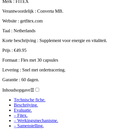
Merk : FITEX
Verantwoordelijk : Converta MB.
Website : getfitex.com
Taal : Netherlands
Korte beschrijving : Supplement voor energie en vitaliteit.
Prijs : €49.95
Formaat : Fles met 30 capsules
Levering : Snel met ordertracering.
Garantie : 60 dagen.
Inhoudsopgave
☰
Technische fiche.
Beschrijving.
Evaluatie.
– Fitex.
– Werkingsmechanisme.
– Samenstelling.