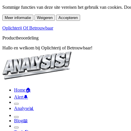
Sommige functies van deze site vereisen het gebruik van cookies. Doo
Meer informatie
Weigeren
Accepteren
Oplichterij Of Betrouwbaar
Productbeoordeling
Hallo en welkom bij Oplichterij of Betrouwbaar!
Home
🏠︎
Alert
🔔︎
Analyse
📊︎
Blog
📖︎