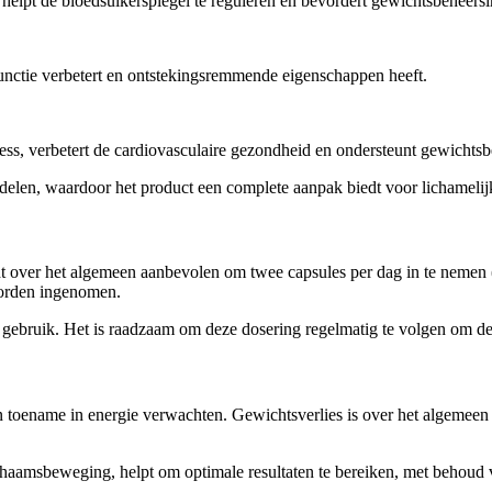
n, helpt de bloedsuikerspiegel te reguleren en bevordert gewichtsbeheers
functie verbetert en ontstekingsremmende eigenschappen heeft.
ress, verbetert de cardiovasculaire gezondheid en ondersteunt gewichts
rdelen, waardoor het product een complete aanpak biedt voor lichamelij
dt over het algemeen aanbevolen om twee capsules per dag in te nemen (
worden ingenomen.
gebruik. Het is raadzaam om deze dosering regelmatig te volgen om de e
toename in energie verwachten. Gewichtsverlies is over het algemeen z
chaamsbeweging, helpt om optimale resultaten te bereiken, met behoud va