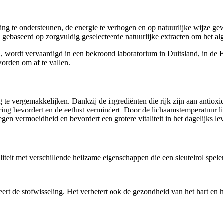
ing te ondersteunen, de energie te verhogen en op natuurlijke wijze gew
s gebaseerd op zorgvuldig geselecteerde natuurlijke extracten om het al
 wordt vervaardigd in een bekroond laboratorium in Duitsland, in de E
worden om af te vallen.
g te vergemakkelijken. Dankzij de ingrediënten die rijk zijn aan antioxi
ering bevordert en de eetlust vermindert. Door de lichaamstemperatuur li
gen vermoeidheid en bevordert een grotere vitaliteit in het dagelijks le
liteit met verschillende heilzame eigenschappen die een sleutelrol spele
eert de stofwisseling. Het verbetert ook de gezondheid van het hart en 