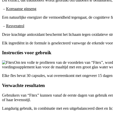
Dit extract, dat traditioneel wordt gebruikt om diabetes te behandele
–
Koreaanse ginseng
Een natuurlijke energizer die vermoeidheid tegengaat, de cognitieve 
–
Resveratrol
Deze krachtige antioxidant beschermt het lichaam tegen oxidatieve st
Elk ingrediënt in de formule is geselecteerd vanwege de erkende voo
Instructies voor gebruik
Om ten volle te profiteren van de voordelen van “Fitex”, wor
voedingssupplement kan voor de maaltijd met een groot glas water 
Elke fles bevat 30 capsules, wat overeenkomt met ongeveer 15 dagen 
Verwachte resultaten
Gebruikers van “Fitex” kunnen vanaf de eerste dagen van gebruik een 
of haar levensstijl.
Langdurig gebruik, in combinatie met een uitgebalanceerd dieet en li