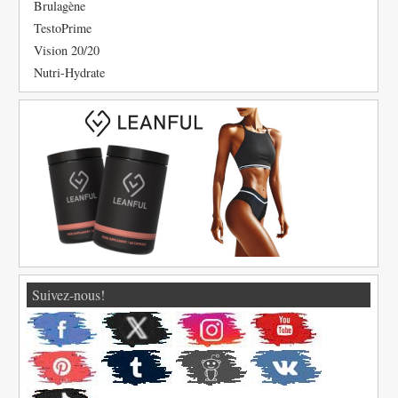
Brulagène
TestoPrime
Vision 20/20
Nutri-Hydrate
Suivez-nous!