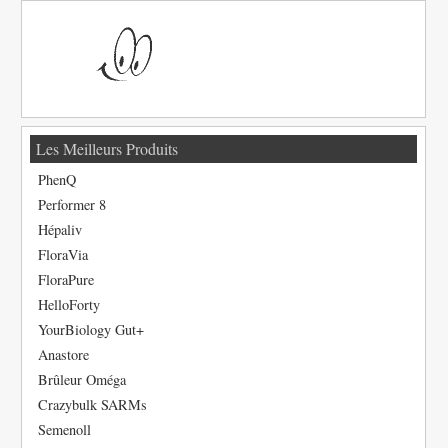
Les Meilleurs Produits
PhenQ
Performer 8
Hépaliv
FloraVia
FloraPure
HelloForty
YourBiology Gut+
Anastore
Brûleur Oméga
Crazybulk SARMs
Semenoll