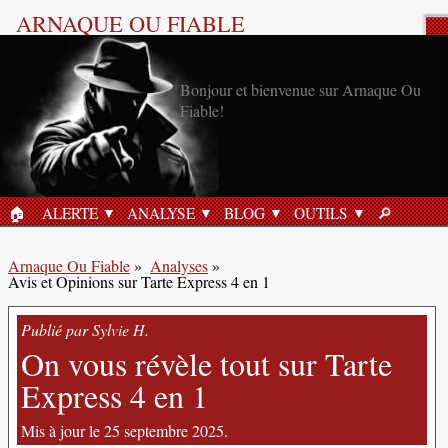
ARNAQUE OU FIABLE
Analyse Produit
Bonjour et bienvenue sur Arnaque Ou
Fiable!
🏠︎
ALERTE
ANALYSE
BLOG
OUTILS
🔎︎
ACCUEIL
RECHERC
Arnaque Ou Fiable
»
Analyses
»
Avis et Opinions sur Tarte Express 4 en 1
Publié par Sylvie H.
On vous révèle tout sur Tarte
Express 4 en 1
Mis à jour le 25 septembre 2025.