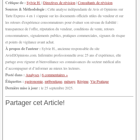
Critique de :
Sylvie H.
|
Directives de révision
|
Consultants de révision
Sources & Méthodologie :
Cette analyse indépendante de Avis et Opinions sur
Tarte Express 4 en 1 s'appuie sur les documents officiels utiles du vendeur et sur
les retours d'expérience consommateurs pour évaluer son niveau de fiabilité :
transparence de l’offre, réputation du vendeur, conditions de vente, retours
consommateurs, signalements publics, pratiques commerciales, signaux de risque
et points de vigilance avant achat.
À propos de l'auteur :
Sylvie H., ancienne responsable du site
AvisEtOpinions.com. Infirmière professionnelle avec 25 ans d’expérience, elle
partage avec rigueur et bienveillance ses connaissances du secteur médical afin
d’accompagner et d’informer au mieux les lecteurs.
Posté dans :
Analyses
|
6 commentaires »
Étiquettes :
gastronomie
,
m6boutique
,
ménage
,
Régime
,
Vie Pratique
Dernière mise à jour :
le 25 septembre 2025.
Partager cet Article!