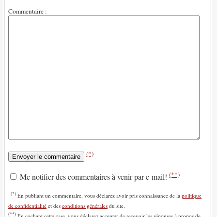
Commentaire :
(*)
(**)
Me notifier des commentaires à venir par e-mail!
(*)
En publiant un commentaire, vous déclarez avoir pris connaissance de la
politique
de confidentialité
et des
conditions générales
du site.
(**)
En cochant cette case, vous déclarez accepter de recevoir les réponses à propos de