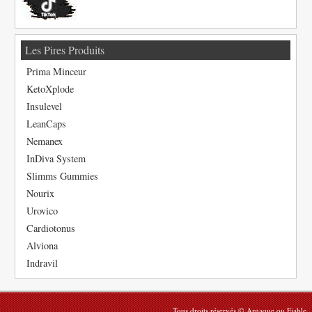
Les Pires Produits
Prima Minceur
KetoXplode
Insulevel
LeanCaps
Nemanex
InDiva System
Slimms Gummies
Nourix
Urovico
Cardiotonus
Alviona
Indravil
Tous droits réservés © Arnaque ou Fiable