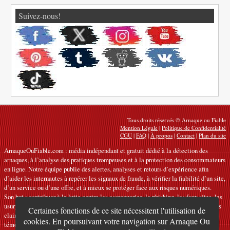
Suivez-nous!
Tous droits réservés © Arnaque ou Fiable
Mention Légale
|
Politique de Confidentialité
CGU
|
FAQ
|
À propos
|
Contact
|
Plan du site
ArnaqueOuFiable.com : média indépendant et gratuit dédié à la détection des
arnaques, à l’analyse des pratiques trompeuses et à la protection des consommateurs
en ligne. Notre équipe publie des alertes, analyses et retours d’expérience afin
d’aider les internautes à repérer les signaux de fraude, à vérifier la fiabilité d’un site,
d’un service ou d’une offre, et à mieux se protéger face aux risques numériques.
Son but : contribuer à la lutte contre les escroqueries, le phishing, les faux sites, les
usurpations et les manipulations commerciales en ligne, en proposant des contenus
Certaines fonctions de ce site nécessitent l'utilisation de
clairs, rigoureux et utiles, fondés sur l’analyse de signaux vérifiables, de
cookies. En poursuivant votre navigation sur Arnaque Ou
témoignages et de sources fiables.