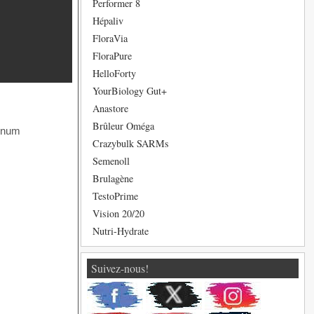
Performer 8
Hépaliv
FloraVia
FloraPure
HelloForty
YourBiology Gut+
Anastore
Brûleur Oméga
Crazybulk SARMs
Semenoll
Brulagène
TestoPrime
Vision 20/20
Nutri-Hydrate
Suivez-nous!