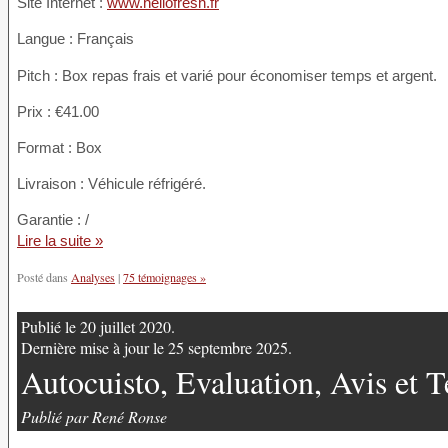
Site Internet :
www.hellofresh.fr
Langue : Français
Pitch : Box repas frais et varié pour économiser temps et argent.
Prix : €41.00
Format : Box
Livraison : Véhicule réfrigéré.
Garantie : /
Lire la suite »
Posté dans
Analyses
|
75 témoignages »
Publié le 20 juillet 2020.
Dernière mise à jour le 25 septembre 2025.
Autocuisto, Evaluation, Avis et 
Publié par René Ronse