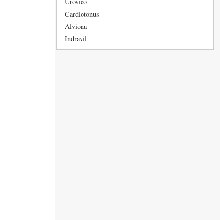
Urovico
Cardiotonus
Alviona
Indravil