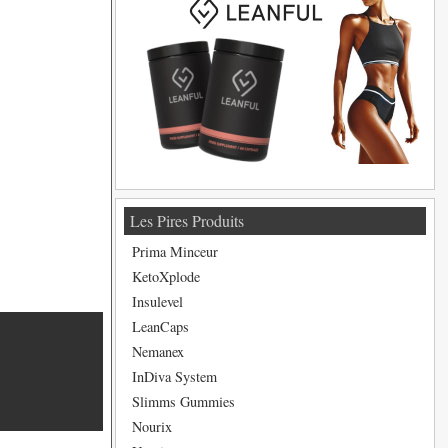
Les Pires Produits
Prima Minceur
KetoXplode
Insulevel
LeanCaps
Nemanex
InDiva System
Slimms Gummies
Nourix