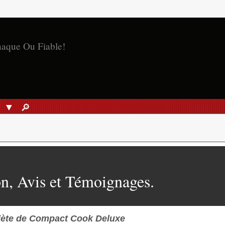
naque Ou Fiable!
S
🔎︎
RECHERCHER
n, Avis et Témoignages.
ète de Compact Cook Deluxe