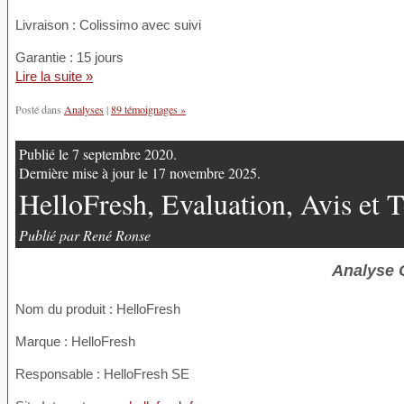
Livraison : Colissimo avec suivi
Garantie : 15 jours
Lire la suite »
Posté dans
Analyses
|
89 témoignages »
Publié le 7 septembre 2020.
Dernière mise à jour le 17 novembre 2025.
HelloFresh, Evaluation, Avis et 
Publié par René Ronse
Analyse 
Nom du produit
: HelloFresh
Marque : HelloFresh
Responsable : HelloFresh SE