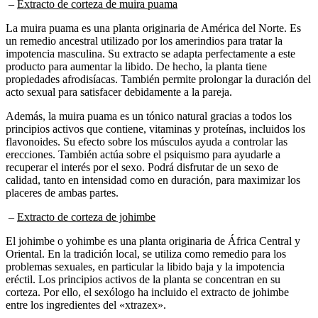
La muira puama es una planta originaria de América del Norte. Es
un remedio ancestral utilizado por los amerindios para tratar la
impotencia masculina. Su extracto se adapta perfectamente a este
producto para aumentar la libido. De hecho, la planta tiene
propiedades afrodisíacas. También permite prolongar la duración del
acto sexual para satisfacer debidamente a la pareja.
Además, la muira puama es un tónico natural gracias a todos los
principios activos que contiene, vitaminas y proteínas, incluidos los
flavonoides. Su efecto sobre los músculos ayuda a controlar las
erecciones. También actúa sobre el psiquismo para ayudarle a
recuperar el interés por el sexo. Podrá disfrutar de un sexo de
calidad, tanto en intensidad como en duración, para maximizar los
placeres de ambas partes.
–
Extracto de corteza de johimbe
El johimbe o yohimbe es una planta originaria de África Central y
Oriental. En la tradición local, se utiliza como remedio para los
problemas sexuales, en particular la libido baja y la impotencia
eréctil. Los principios activos de la planta se concentran en su
corteza. Por ello, el sexólogo ha incluido el extracto de johimbe
entre los ingredientes del «xtrazex».
La sustancia de interés de esta planta es la yohimbina. Estimulante y