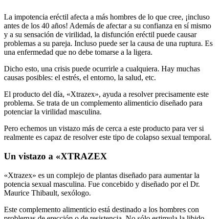
La impotencia eréctil afecta a más hombres de lo que cree, ¡incluso
antes de los 40 años! Además de afectar a su confianza en sí mismo
y a su sensación de virilidad, la disfunción eréctil puede causar
problemas a su pareja. Incluso puede ser la causa de una ruptura. Es
una enfermedad que no debe tomarse a la ligera.
Dicho esto, una crisis puede ocurrirle a cualquiera. Hay muchas
causas posibles: el estrés, el entorno, la salud, etc.
El producto del día, «Xtrazex», ayuda a resolver precisamente este
problema. Se trata de un complemento alimenticio diseñado para
potenciar la virilidad masculina.
Pero echemos un vistazo más de cerca a este producto para ver si
realmente es capaz de resolver este tipo de colapso sexual temporal.
Un vistazo a «XTRAZEX
«Xtrazex» es un complejo de plantas diseñado para aumentar la
potencia sexual masculina. Fue concebido y diseñado por el Dr.
Maurice Thibault, sexólogo.
Este complemento alimenticio está destinado a los hombres con
problemas de erección o de resistencia. No sólo estimula la libido,
sino que también mejora su rendimiento bajo el edredón.