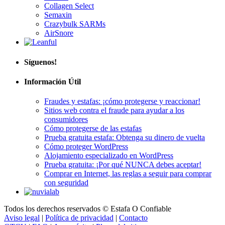
Semaxin
Crazybulk SARMs
AirSnore
Síguenos!
Información Útil
Fraudes y estafas: ¡cómo protegerse y reaccionar!
Sitios web contra el fraude para ayudar a los
consumidores
Cómo protegerse de las estafas
Prueba gratuita estafa: Obtenga su dinero de vuelta
Cómo proteger WordPress
Alojamiento especializado en WordPress
Prueba gratuita: ¡Por qué NUNCA debes aceptar!
Comprar en Internet, las reglas a seguir para comprar
con seguridad
Todos los derechos reservados © Estafa O Confiable
Aviso legal
|
Política de privacidad
|
Contacto
GTCU
|
FAQ
|
A propósito
|
Plano del sitio