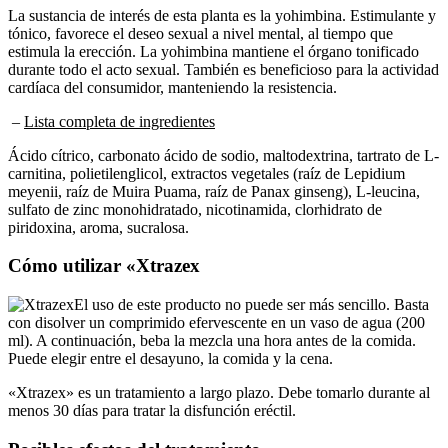
tónico, favorece el deseo sexual a nivel mental, al tiempo que
estimula la erección. La yohimbina mantiene el órgano tonificado
durante todo el acto sexual. También es beneficioso para la actividad
cardíaca del consumidor, manteniendo la resistencia.
–
Lista completa de ingredientes
Ácido cítrico, carbonato ácido de sodio, maltodextrina, tartrato de L-
carnitina, polietilenglicol, extractos vegetales (raíz de Lepidium
meyenii, raíz de Muira Puama, raíz de Panax ginseng), L-leucina,
sulfato de zinc monohidratado, nicotinamida, clorhidrato de
piridoxina, aroma, sucralosa.
Cómo utilizar «Xtrazex
El uso de este producto no puede ser más sencillo. Basta
con disolver un comprimido efervescente en un vaso de agua (200
ml). A continuación, beba la mezcla una hora antes de la comida.
Puede elegir entre el desayuno, la comida y la cena.
«Xtrazex» es un tratamiento a largo plazo. Debe tomarlo durante al
menos 30 días para tratar la disfunción eréctil.
Posibles efectos del tratamiento