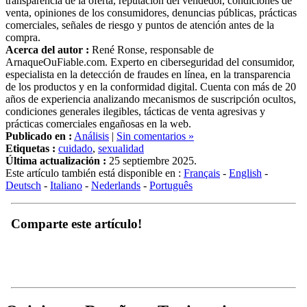
venta, opiniones de los consumidores, denuncias públicas, prácticas
comerciales, señales de riesgo y puntos de atención antes de la
compra.
Acerca del autor :
René Ronse, responsable de
ArnaqueOuFiable.com. Experto en ciberseguridad del consumidor,
especialista en la detección de fraudes en línea, en la transparencia
de los productos y en la conformidad digital. Cuenta con más de 20
años de experiencia analizando mecanismos de suscripción ocultos,
condiciones generales ilegibles, tácticas de venta agresivas y
prácticas comerciales engañosas en la web.
Publicado en :
Análisis
|
Sin comentarios »
Etiquetas :
cuidado
,
sexualidad
Última actualización :
25 septiembre 2025.
Este artículo también está disponible en :
Français
-
English
-
Deutsch
-
Italiano
-
Nederlands
-
Português
Comparte este artículo!
Opiniones, Reseñas y Testimonios