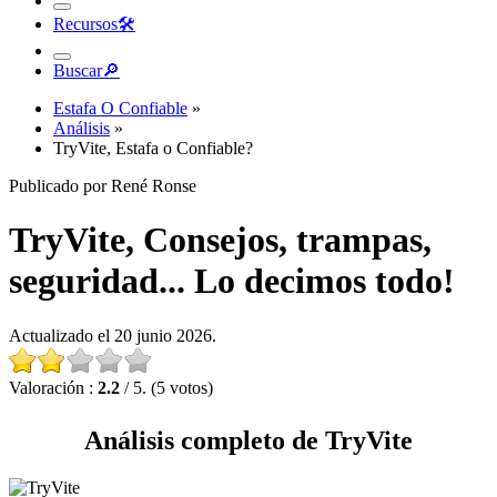
Recursos
🛠︎
Buscar
🔎︎
Estafa O Confiable
»
Análisis
»
TryVite, Estafa o Confiable?
Publicado por René Ronse
TryVite, Consejos, trampas,
seguridad... Lo decimos todo!
Actualizado el 20 junio 2026.
Valoración :
2.2
/ 5. (5 votos)
Análisis completo de TryVite