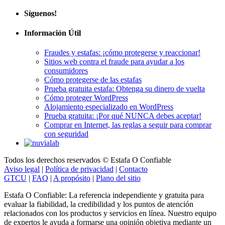
Síguenos!
Información Útil
Fraudes y estafas: ¡cómo protegerse y reaccionar!
Sitios web contra el fraude para ayudar a los
consumidores
Cómo protegerse de las estafas
Prueba gratuita estafa: Obtenga su dinero de vuelta
Cómo proteger WordPress
Alojamiento especializado en WordPress
Prueba gratuita: ¡Por qué NUNCA debes aceptar!
Comprar en Internet, las reglas a seguir para comprar
con seguridad
Todos los derechos reservados © Estafa O Confiable
Aviso legal
|
Política de privacidad
|
Contacto
GTCU
|
FAQ
|
A propósito
|
Plano del sitio
Estafa O Confiable: La referencia independiente y gratuita para
evaluar la fiabilidad, la credibilidad y los puntos de atención
relacionados con los productos y servicios en línea. Nuestro equipo
de expertos le ayuda a formarse una opinión objetiva mediante un
análisis riguroso y testimonios auténticos.