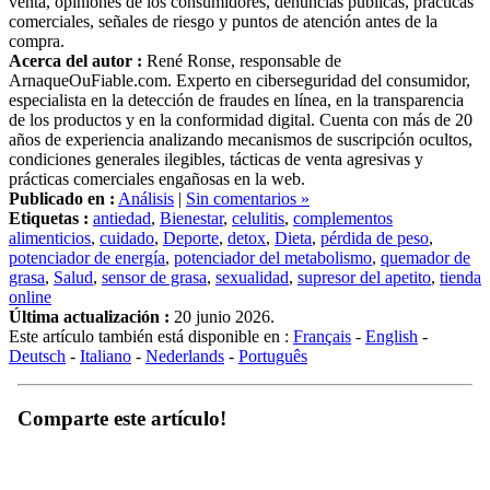
comerciales, señales de riesgo y puntos de atención antes de la
compra.
Acerca del autor :
René Ronse, responsable de
ArnaqueOuFiable.com. Experto en ciberseguridad del consumidor,
especialista en la detección de fraudes en línea, en la transparencia
de los productos y en la conformidad digital. Cuenta con más de 20
años de experiencia analizando mecanismos de suscripción ocultos,
condiciones generales ilegibles, tácticas de venta agresivas y
prácticas comerciales engañosas en la web.
Publicado en :
Análisis
|
Sin comentarios »
Etiquetas :
antiedad
,
Bienestar
,
celulitis
,
complementos
alimenticios
,
cuidado
,
Deporte
,
detox
,
Dieta
,
pérdida de peso
,
potenciador de energía
,
potenciador del metabolismo
,
quemador de
grasa
,
Salud
,
sensor de grasa
,
sexualidad
,
supresor del apetito
,
tienda
online
Última actualización :
20 junio 2026.
Este artículo también está disponible en :
Français
-
English
-
Deutsch
-
Italiano
-
Nederlands
-
Português
Comparte este artículo!