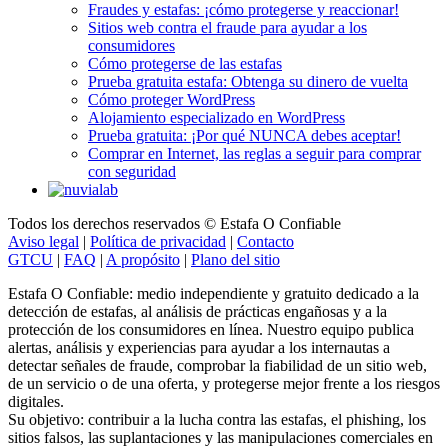
consumidores
Cómo protegerse de las estafas
Prueba gratuita estafa: Obtenga su dinero de vuelta
Cómo proteger WordPress
Alojamiento especializado en WordPress
Prueba gratuita: ¡Por qué NUNCA debes aceptar!
Comprar en Internet, las reglas a seguir para comprar
con seguridad
Todos los derechos reservados © Estafa O Confiable
Aviso legal
|
Política de privacidad
|
Contacto
GTCU
|
FAQ
|
A propósito
|
Plano del sitio
Estafa O Confiable: medio independiente y gratuito dedicado a la
detección de estafas, al análisis de prácticas engañosas y a la
protección de los consumidores en línea. Nuestro equipo publica
alertas, análisis y experiencias para ayudar a los internautas a
detectar señales de fraude, comprobar la fiabilidad de un sitio web,
de un servicio o de una oferta, y protegerse mejor frente a los riesgos
digitales.
Su objetivo: contribuir a la lucha contra las estafas, el phishing, los
sitios falsos, las suplantaciones y las manipulaciones comerciales en
línea, ofreciendo contenidos claros, rigurosos y útiles, basados en el
análisis de señales verificables, testimonios y fuentes fiables.