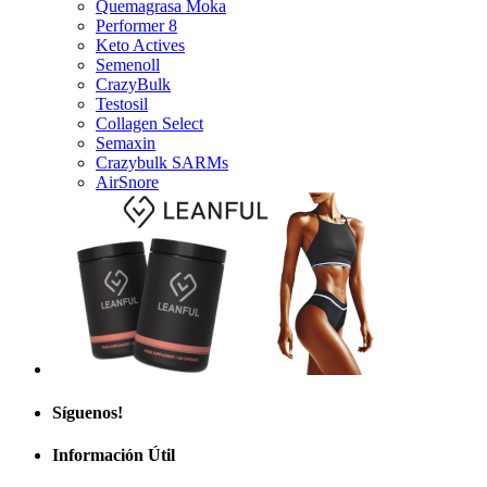
Keto Actives
Semenoll
CrazyBulk
Testosil
Collagen Select
Semaxin
Crazybulk SARMs
AirSnore
Síguenos!
Información Útil
Fraudes y estafas: ¡cómo protegerse y reaccionar!
Sitios web contra el fraude para ayudar a los