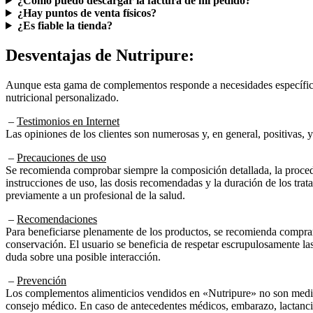
¿Cómo puedo descargar la factura de mi pedido?
¿Hay puntos de venta físicos?
¿Es fiable la tienda?
Desventajas de
Nutripure:
Aunque esta gama de complementos responde a necesidades específicas
nutricional personalizado.
–
Testimonios en Internet
Las opiniones de los clientes son numerosas y, en general, positivas, y 
–
Precauciones de uso
Se recomienda comprobar siempre la composición detallada, la procede
instrucciones de uso, las dosis recomendadas y la duración de los trat
previamente a un profesional de la salud.
–
Recomendaciones
Para beneficiarse plenamente de los productos, se recomienda comprarl
conservación. El usuario se beneficia de respetar escrupulosamente la
duda sobre una posible interacción.
–
Prevención
Los complementos alimenticios vendidos en «Nutripure» no son medicam
consejo médico. En caso de antecedentes médicos, embarazo, lactancia 