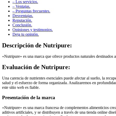
– Los servicios.
– Ventajas.
– Preguntas frecuentes.
Desventajas.
Reputación.
Conclusión.
Opiniones y testimonios.
Deja tu opinión.
Descripción de
Nutripure:
«Nutripure» es una marca que ofrece productos naturales destinados a c
Evaluación de
Nutripure:
Una carencia de nutrientes esenciales puede afectar al sueño, la rec
salud y el esfuerzo de forma organizada. Analizaremos en profundidad l
este sitio web es fiable.
Presentación de la marca
«Nutripure» es una marca francesa de complementos alimenticios creada
aditivos artificiales, y se distribuyen a través de una tienda online d