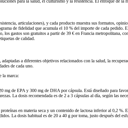
ciones para la salud, el culturismo y la resistencia. El enfoque de la m
sistencia, articulaciones), y cada producto muestra sus formatos, opini
ograma de fidelidad que acumula el 10 % del importe de cada pedido. El
, los gastos son gratuitos a partir de 39 € en Francia metropolitana, con
etiquetas de calidad.
, adaptadas a diferentes objetivos relacionados con la salud, la recupera
idades de cada uno.
e la marca:
20 mg de EPA y 300 mg de DHA por cápsula. Está diseñado para favorece
purezas. La dosis recomendada es de 2 a 3 cápsulas al día, según las nec
proteínas en materia seca y un contenido de lactosa inferior al 0,2 %. 
idos. La dosis habitual es de 20 a 40 g por toma, justo después del esf