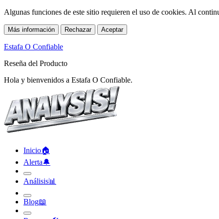
Algunas funciones de este sitio requieren el uso de cookies. Al conti
Más información
Rechazar
Aceptar
Estafa O Confiable
Reseña del Producto
Hola y bienvenidos a Estafa O Confiable.
Inicio
🏠︎
Alerta
🔔︎
Análisis
📊︎
Blog
📖︎