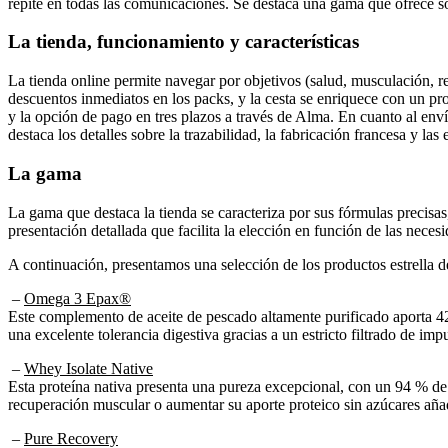
repite en todas las comunicaciones. Se destaca una gama que ofrece solu
La tienda, funcionamiento y características
La tienda online permite navegar por objetivos (salud, musculación, re
descuentos inmediatos en los packs, y la cesta se enriquece con un pr
y la opción de pago en tres plazos a través de Alma. En cuanto al envío
destaca los detalles sobre la trazabilidad, la fabricación francesa y las 
La gama
La gama que destaca la tienda se caracteriza por sus fórmulas precisas
presentación detallada que facilita la elección en función de las neces
A continuación, presentamos una selección de los productos estrella d
–
Omega 3 Epax®
Este complemento de aceite de pescado altamente purificado aporta 4
una excelente tolerancia digestiva gracias a un estricto filtrado de im
–
Whey Isolate Native
Esta proteína nativa presenta una pureza excepcional, con un 94 % de 
recuperación muscular o aumentar su aporte proteico sin azúcares añad
–
Pure Recovery