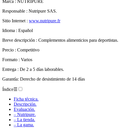
Marca : NUTRIPURE
Responsable : Nutripure SAS.
Sitio Internet :
www.nutripure.fr
Idioma : Español
Breve descripción : Complementos alimenticios para deportistas.
Precio : Competitivo
Formato : Varios
Entrega : De 2 a 5 días laborables.
Garantía: Derecho de desistimiento de 14 días
Índice
☰
Ficha técnica.
Descripción.
Evaluación.
– Nutripure.
– La tienda.
– La gama.