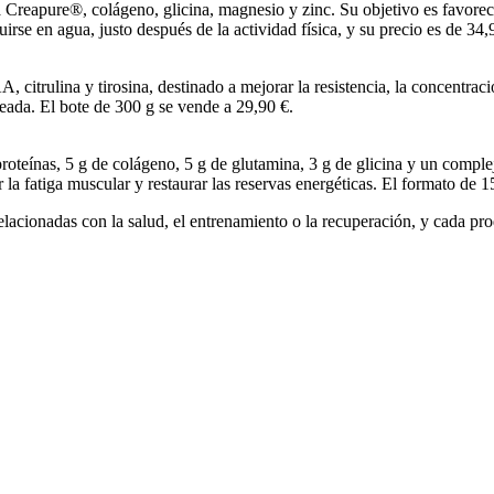
Creapure®, colágeno, glicina, magnesio y zinc. Su objetivo es favorece
irse en agua, justo después de la actividad física, y su precio es de 34,
trulina y tirosina, destinado a mejorar la resistencia, la concentración
seada. El bote de 300 g se vende a 29,90 €.
teínas, 5 g de colágeno, 5 g de glutamina, 3 g de glicina y un complejo 
la fatiga muscular y restaurar las reservas energéticas. El formato de 1
lacionadas con la salud, el entrenamiento o la recuperación, y cada prod