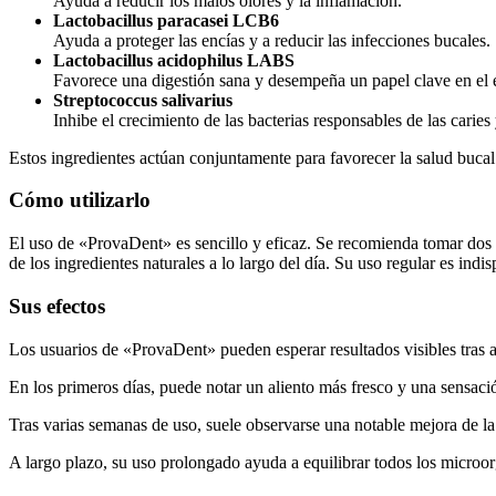
Ayuda a reducir los malos olores y la inflamación.
Lactobacillus paracasei LCB6
Ayuda a proteger las encías y a reducir las infecciones bucales.
Lactobacillus acidophilus LABS
Favorece una digestión sana y desempeña un papel clave en el 
Streptococcus salivarius
Inhibe el crecimiento de las bacterias responsables de las caries 
Estos ingredientes actúan conjuntamente para favorecer la salud buca
Cómo utilizarlo
El uso de «ProvaDent» es sencillo y eficaz. Se recomienda tomar dos c
de los ingredientes naturales a lo largo del día. Su uso regular es ind
Sus efectos
Los usuarios de «ProvaDent» pueden esperar resultados visibles tras 
En los primeros días, puede notar un aliento más fresco y una sensaci
Tras varias semanas de uso, suele observarse una notable mejora de la 
A largo plazo, su uso prolongado ayuda a equilibrar todos los microor