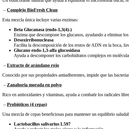
Un edulcorante natural que ayuda a equilibrar el microbioma bucal, red
–
Complejo BioFresh Clean
Esta mezcla única incluye varias enzimas:
Beta Glucanasa (endo-1,3(4)-)
Enzima que descompone los glucanos, ayudando a eliminar los 
Desoxirribonucleasa
Facilita la descomposición de los restos de ADN en la boca, fa
Glucano endo-1,3-alfa glucosidasa
Ayuda a descomponer los carbohidratos complejos en moléculas
–
Extracto de arándano rojo
Conocido por sus propiedades antiadherentes, impide que las bacterias 
–
Zanahoria morada en polvo
Rico en antioxidantes y vitaminas, ayuda a combatir los radicales libre
–
Probióticos (4 cepas)
Una mezcla de cepas beneficiosas para mantener un equilibrio saludabl
Lactobacillus salivarius L597