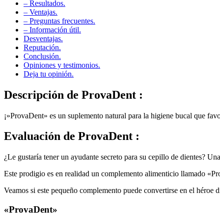
– Resultados.
– Ventajas.
– Preguntas frecuentes.
– Información útil.
Desventajas.
Reputación.
Conclusión.
Opiniones y testimonios.
Deja tu opinión.
Descripción de
ProvaDent :
¡»ProvaDent» es un suplemento natural para la higiene bucal que favor
Evaluación de
ProvaDent :
¿Le gustaría tener un ayudante secreto para su cepillo de dientes? Una
Este prodigio es en realidad un complemento alimenticio llamado «Prov
Veamos si este pequeño complemento puede convertirse en el héroe dis
«ProvaDent»