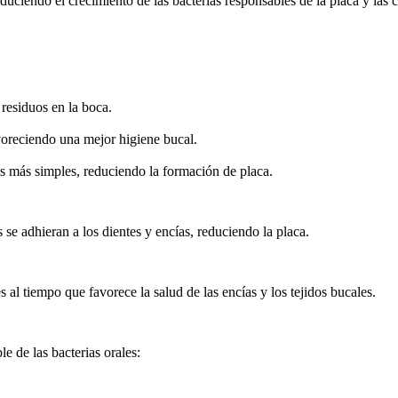
uciendo el crecimiento de las bacterias responsables de la placa y las c
residuos en la boca.
voreciendo una mejor higiene bucal.
 más simples, reduciendo la formación de placa.
se adhieran a los dientes y encías, reduciendo la placa.
s al tiempo que favorece la salud de las encías y los tejidos bucales.
e de las bacterias orales: