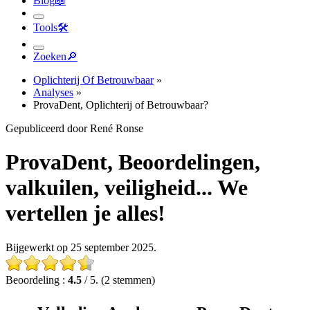
Tools
🛠︎
Zoeken
🔎︎
Oplichterij Of Betrouwbaar
»
Analyses
»
ProvaDent, Oplichterij of Betrouwbaar?
Gepubliceerd door René Ronse
ProvaDent, Beoordelingen,
valkuilen, veiligheid... We
vertellen je alles!
Bijgewerkt op 25 september 2025.
Beoordeling :
4.5
/ 5. (2 stemmen)
Volledige Analyse van ProvaDent