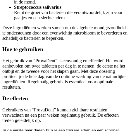
Streptococcus salivarius
Remt de groei van bacteriën die verantwoordelijk zijn voor
gaatjes en een slechte adem.
Deze ingrediënten werken samen om de algehele mondgezondheid
te ondersteunen door een evenwichtig microbioom te bevorderen en
schadelijke bacteriën te beperken.
Hoe te gebruiken
Het gebruik van “ProvaDent” is eenvoudig en effectief. Het wordt
aanbevolen om twee tabletten per dag in te nemen, de eerste na het
ontbijt en de tweede voor het slapen gaan. Met deze dosering
profiteer je de hele dag van de continue werking van de natuurlijke
ingrediënten. Regelmatig gebruik is essentieel voor optimale
resultaten.
De effecten
Gebruikers van “ProvaDent” kunnen zichtbare resultaten
verwachten na een paar weken regelmatig gebruik. De effecten
treden geleidelijk op.
In de eerste paar dagen kun je een frissere adem en een schoner
gevoel in je mond opmerken.