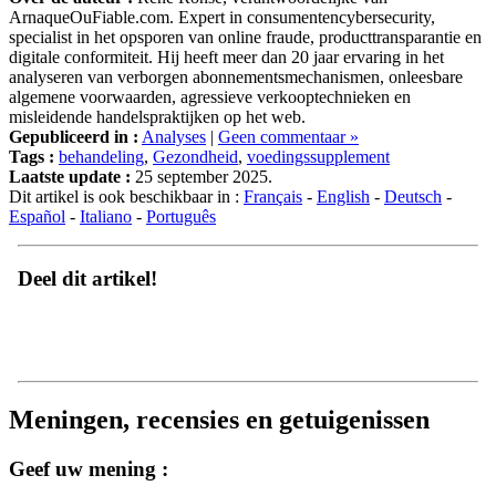
specialist in het opsporen van online fraude, producttransparantie en
digitale conformiteit. Hij heeft meer dan 20 jaar ervaring in het
analyseren van verborgen abonnementsmechanismen, onleesbare
algemene voorwaarden, agressieve verkooptechnieken en
misleidende handelspraktijken op het web.
Gepubliceerd in :
Analyses
|
Geen commentaar »
Tags :
behandeling
,
Gezondheid
,
voedingssupplement
Laatste update :
25 september 2025.
Dit artikel is ook beschikbaar in :
Français
-
English
-
Deutsch
-
Español
-
Italiano
-
Português
Deel dit artikel!
Meningen, recensies en getuigenissen
Geef uw mening :
Naam (vereist)