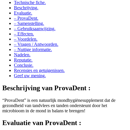
Beschrijving.
Evaluatie.
– ProvaDent.
– Samenstelling.
– Gebruiksaanwijzing.
– Effecten.
– Voordelen.
– Vragen / Antwoorden.
– Nuttige informatie.
Nadelen.
Reputatie.
Conclusie.
Recensies en getuigenissen.
Geef uw mening.
Beschrijving van
ProvaDent :
“ProvaDent” is een natuurlijk mondhygiënesupplement dat de
gezondheid van tandvlees en tanden ondersteunt door het
microbioom in de mond in balans te brengen!
Evaluatie van
ProvaDent :
Wilt u een geheime assistent voor uw tandenborstel? Een