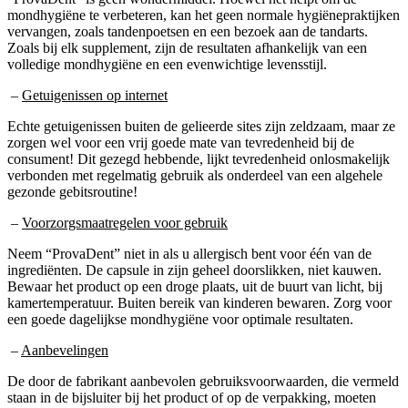
vervangen, zoals tandenpoetsen en een bezoek aan de tandarts.
Zoals bij elk supplement, zijn de resultaten afhankelijk van een
volledige mondhygiëne en een evenwichtige levensstijl.
–
Getuigenissen op internet
Echte getuigenissen buiten de gelieerde sites zijn zeldzaam, maar ze
zorgen wel voor een vrij goede mate van tevredenheid bij de
consument! Dit gezegd hebbende, lijkt tevredenheid onlosmakelijk
verbonden met regelmatig gebruik als onderdeel van een algehele
gezonde gebitsroutine!
–
Voorzorgsmaatregelen voor gebruik
Neem “ProvaDent” niet in als u allergisch bent voor één van de
ingrediënten. De capsule in zijn geheel doorslikken, niet kauwen.
Bewaar het product op een droge plaats, uit de buurt van licht, bij
kamertemperatuur. Buiten bereik van kinderen bewaren. Zorg voor
een goede dagelijkse mondhygiëne voor optimale resultaten.
–
Aanbevelingen
De door de fabrikant aanbevolen gebruiksvoorwaarden, die vermeld
staan in de bijsluiter bij het product of op de verpakking, moeten
strikt worden nageleefd. Dit product wordt afgeraden voor personen