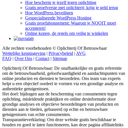
Gratis proefversie met oplichterij: krijg je geld terug
Hoe WordPress beveiligen
Gespecialiseerde WordPress Hosting
Gratis proefabonnement: Waarom je NOOIT moet
accepteren!
Online kopen, de regels om veilig te winkelen
Alle rechten voorbehouden © Oplichterij Of Betrouwbaar
Wettelijke kennisgeving
|
Privacybeleid
|
AVG
FAQ
|
Over Ons
|
Contact
|
Sitemap
Oplichterij Of Betrouwbaar: De onafhankelijke en gratis referentie
om de betrouwbaarheid, geloofwaardigheid en aandachtspunten van
online producten en diensten te beoordelen. Ons team van experts
helpt u een objectief oordeel te vormen via een grondige analyse en
authentieke getuigenissen.
Het doel: bijdragen aan de bescherming van consumenten tegen
oplichting, misleidende praktijken en online desinformatie door
grondige analyses en objectieve beoordelingen van producten en
diensten aan te bieden, gebaseerd op echte en betrouwbare
getuigenissen van echte consumenten.
Transparantieverklaring: Om deze website gratis beschikbaar te
houden en goed te laten functioneren, kan deze pagina affiliatelinks
bevatten om inkomsten te genereren. Dit heeft op geen enkele