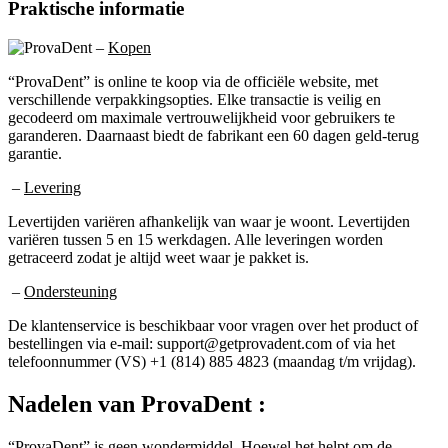
–
Kopen
“ProvaDent” is online te koop via de officiële website, met
verschillende verpakkingsopties. Elke transactie is veilig en
gecodeerd om maximale vertrouwelijkheid voor gebruikers te
garanderen. Daarnaast biedt de fabrikant een 60 dagen geld-terug
garantie.
–
Levering
Levertijden variëren afhankelijk van waar je woont. Levertijden
variëren tussen 5 en 15 werkdagen. Alle leveringen worden
getraceerd zodat je altijd weet waar je pakket is.
–
Ondersteuning
De klantenservice is beschikbaar voor vragen over het product of
bestellingen via e-mail: support@getprovadent.com of via het
telefoonnummer (VS) +1 (814) 885 4823 (maandag t/m vrijdag).
Nadelen van
ProvaDent :
“ProvaDent” is geen wondermiddel. Hoewel het helpt om de
mondhygiëne te verbeteren, kan het geen normale hygiënepraktijken