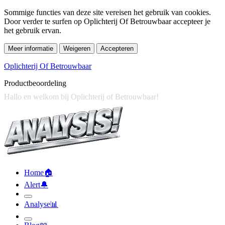
Sommige functies van deze site vereisen het gebruik van cookies.
Door verder te surfen op Oplichterij Of Betrouwbaar accepteer je
het gebruik ervan.
Meer informatie
Weigeren
Accepteren
Oplichterij Of Betrouwbaar
Productbeoordeling
Home
🏠︎
Alert
🔔︎
Analyse
📊︎
Blog
📖︎