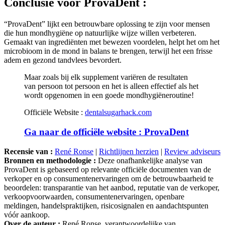
“ProvaDent” lijkt een betrouwbare oplossing te zijn voor mensen
die hun mondhygiëne op natuurlijke wijze willen verbeteren.
Gemaakt van ingrediënten met bewezen voordelen, helpt het om het
microbioom in de mond in balans te brengen, terwijl het een frisse
adem en gezond tandvlees bevordert.
Maar zoals bij elk supplement variëren de resultaten
van persoon tot persoon en het is alleen effectief als het
wordt opgenomen in een goede mondhygiëneroutine!
Officiële Website :
dentalsugarhack.com
Ga naar de officiële website : ProvaDent
Recensie van :
René Ronse
|
Richtlijnen herzien
|
Review adviseurs
Bronnen en methodologie :
Deze onafhankelijke analyse van
ProvaDent is gebaseerd op relevante officiële documenten van de
verkoper en op consumentenervaringen om de betrouwbaarheid te
beoordelen: transparantie van het aanbod, reputatie van de verkoper,
verkoopvoorwaarden, consumentenervaringen, openbare
meldingen, handelspraktijken, risicosignalen en aandachtspunten
vóór aankoop.
Over de auteur :
René Ronse, verantwoordelijke van
ArnaqueOuFiable.com. Expert in consumentencybersecurity,