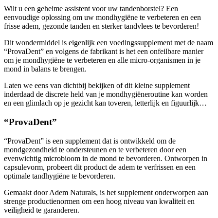
eenvoudige oplossing om uw mondhygiëne te verbeteren en een
frisse adem, gezonde tanden en sterker tandvlees te bevorderen!
Dit wondermiddel is eigenlijk een voedingssupplement met de naam
“ProvaDent” en volgens de fabrikant is het een onfeilbare manier
om je mondhygiëne te verbeteren en alle micro-organismen in je
mond in balans te brengen.
Laten we eens van dichtbij bekijken of dit kleine supplement
inderdaad de discrete held van je mondhygiëneroutine kan worden
en een glimlach op je gezicht kan toveren, letterlijk en figuurlijk…
“ProvaDent”
“ProvaDent” is een supplement dat is ontwikkeld om de
mondgezondheid te ondersteunen en te verbeteren door een
evenwichtig microbioom in de mond te bevorderen. Ontworpen in
capsulevorm, probeert dit product de adem te verfrissen en een
optimale tandhygiëne te bevorderen.
Gemaakt door Adem Naturals, is het supplement onderworpen aan
strenge productienormen om een hoog niveau van kwaliteit en
veiligheid te garanderen.
Het is ook gemaakt met natuurlijke ingrediënten die geselecteerd