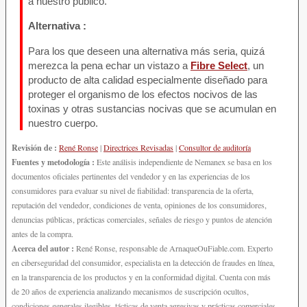
a nuestro público.
Alternativa :
Para los que deseen una alternativa más seria, quizá
merezca la pena echar un vistazo a
Fibre Select
, un
producto de alta calidad especialmente diseñado para
proteger el organismo de los efectos nocivos de las
toxinas y otras sustancias nocivas que se acumulan en
nuestro cuerpo.
Revisión de :
René Ronse
|
Directrices Revisadas
|
Consultor de auditoría
Fuentes y metodología :
Este análisis independiente de Nemanex se basa en los
documentos oficiales pertinentes del vendedor y en las experiencias de los
consumidores para evaluar su nivel de fiabilidad: transparencia de la oferta,
reputación del vendedor, condiciones de venta, opiniones de los consumidores,
denuncias públicas, prácticas comerciales, señales de riesgo y puntos de atención
antes de la compra.
Acerca del autor :
René Ronse, responsable de ArnaqueOuFiable.com. Experto
en ciberseguridad del consumidor, especialista en la detección de fraudes en línea,
en la transparencia de los productos y en la conformidad digital. Cuenta con más
de 20 años de experiencia analizando mecanismos de suscripción ocultos,
condiciones generales ilegibles, tácticas de venta agresivas y prácticas comerciales