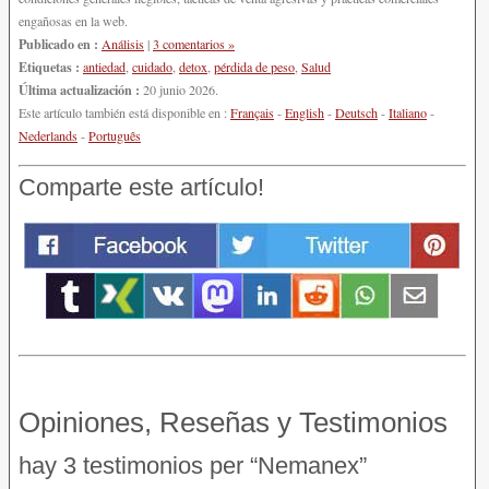
engañosas en la web.
Publicado en :
Análisis
|
3 comentarios »
Etiquetas :
antiedad
,
cuidado
,
detox
,
pérdida de peso
,
Salud
Última actualización :
20 junio 2026.
Este artículo también está disponible en :
Français
-
English
-
Deutsch
-
Italiano
-
Nederlands
-
Português
Comparte este artículo!
Opiniones, Reseñas y Testimonios
hay 3 testimonios per “Nemanex”