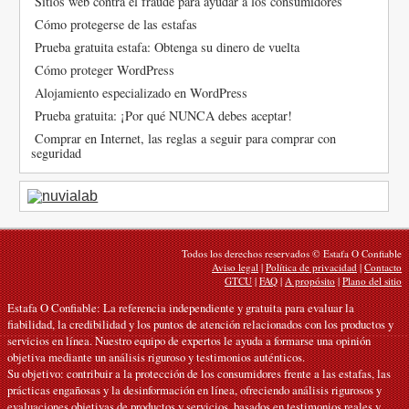
Sitios web contra el fraude para ayudar a los consumidores
Cómo protegerse de las estafas
Prueba gratuita estafa: Obtenga su dinero de vuelta
Cómo proteger WordPress
Alojamiento especializado en WordPress
Prueba gratuita: ¡Por qué NUNCA debes aceptar!
Comprar en Internet, las reglas a seguir para comprar con
seguridad
Todos los derechos reservados © Estafa O Confiable
Aviso legal
|
Política de privacidad
|
Contacto
GTCU
|
FAQ
|
A propósito
|
Plano del sitio
Estafa O Confiable: La referencia independiente y gratuita para evaluar la
fiabilidad, la credibilidad y los puntos de atención relacionados con los productos y
servicios en línea. Nuestro equipo de expertos le ayuda a formarse una opinión
objetiva mediante un análisis riguroso y testimonios auténticos.
Su objetivo: contribuir a la protección de los consumidores frente a las estafas, las
prácticas engañosas y la desinformación en línea, ofreciendo análisis rigurosos y
evaluaciones objetivas de productos y servicios, basados en testimonios reales y