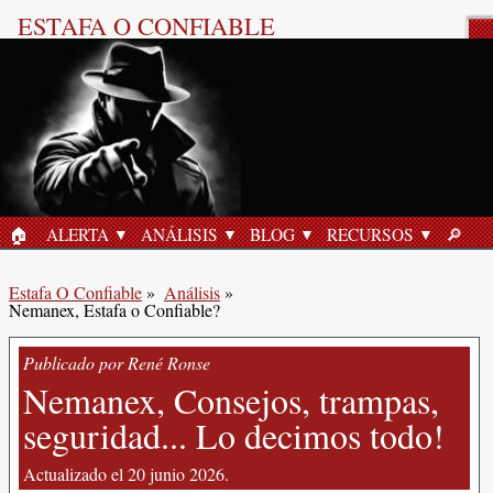
ESTAFA O CONFIABLE
Reseña del Producto
🏠︎
ALERTA
ANÁLISIS
BLOG
RECURSOS
🔎︎
INICIO
BUSC
Estafa O Confiable
»
Análisis
»
Nemanex, Estafa o Confiable?
Publicado por René Ronse
Nemanex, Consejos, trampas,
seguridad... Lo decimos todo!
Actualizado el 20 junio 2026.