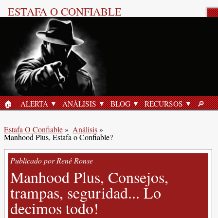
ESTAFA O CONFIABLE
Reseña del Producto
🏠︎
ALERTA
ANÁLISIS
BLOG
RECURSOS
🔎︎
INICIO
BUSC
Estafa O Confiable
»
Análisis
»
Manhood Plus, Estafa o Confiable?
Publicado por René Ronse
Manhood Plus, Consejos,
trampas, seguridad... Lo
decimos todo!