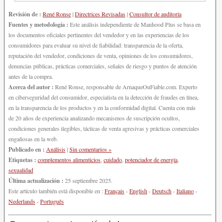
Revisión de :
René Ronse
|
Directrices Revisadas
|
Consultor de auditoría
Fuentes y metodología :
Este análisis independiente de Manhood Plus se basa en
los documentos oficiales pertinentes del vendedor y en las experiencias de los
consumidores para evaluar su nivel de fiabilidad: transparencia de la oferta,
reputación del vendedor, condiciones de venta, opiniones de los consumidores,
denuncias públicas, prácticas comerciales, señales de riesgo y puntos de atención
antes de la compra.
Acerca del autor :
René Ronse, responsable de ArnaqueOuFiable.com. Experto
en ciberseguridad del consumidor, especialista en la detección de fraudes en línea,
en la transparencia de los productos y en la conformidad digital. Cuenta con más
de 20 años de experiencia analizando mecanismos de suscripción ocultos,
condiciones generales ilegibles, tácticas de venta agresivas y prácticas comerciales
engañosas en la web.
Publicado en :
Análisis
|
Sin comentarios »
Etiquetas :
complementos alimenticios
,
cuidado
,
potenciador de energía
,
sexualidad
Última actualización :
25 septiembre 2025.
Este artículo también está disponible en :
Français
-
English
-
Deutsch
-
Italiano
-
Nederlands
-
Português