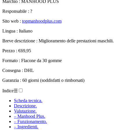
Marchio : MANHOOD PLUS
Responsabile : ?
Sito web :
topmanhoodplus.com
Lingua : Italiano
Breve descrizione : Miglioramento delle prestazioni maschili.
Prezzo : €69,95
Formato : Flacone da 30 gomme
Consegna : DHL
Garanzia : 60 giorni (soddisfatti o rimborsati)
Indice
☰
Scheda tecnica.
Descrizione.
Valutazione.
– Manhood Plus.
– Funzionamento.
– Ingredienti.