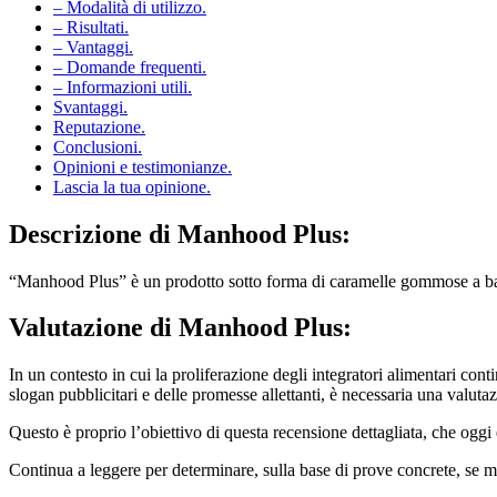
– Modalità di utilizzo.
– Risultati.
– Vantaggi.
– Domande frequenti.
– Informazioni utili.
Svantaggi.
Reputazione.
Conclusioni.
Opinioni e testimonianze.
Lascia la tua opinione.
Descrizione di
Manhood Plus:
“Manhood Plus” è un prodotto sotto forma di caramelle gommose a base di
Valutazione di
Manhood Plus:
In un contesto in cui la proliferazione degli integratori alimentari cont
slogan pubblicitari e delle promesse allettanti, è necessaria una valuta
Questo è proprio l’obiettivo di questa recensione dettagliata, che og
Continua a leggere per determinare, sulla base di prove concrete, se meri