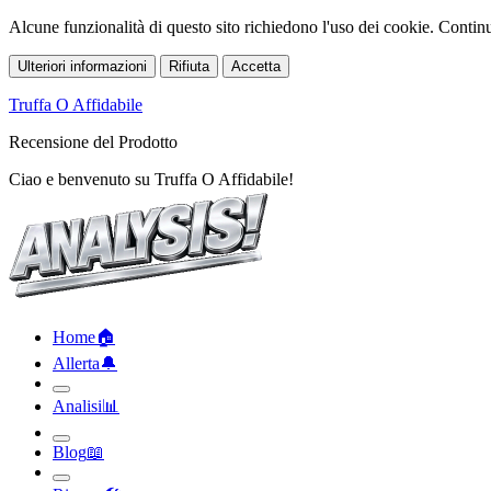
Alcune funzionalità di questo sito richiedono l'uso dei cookie. Continua
Ulteriori informazioni
Rifiuta
Accetta
Truffa O Affidabile
Recensione del Prodotto
Ciao e benvenuto su Truffa O Affidabile!
Home
🏠︎
Allerta
🔔︎
Analisi
📊︎
Blog
📖︎