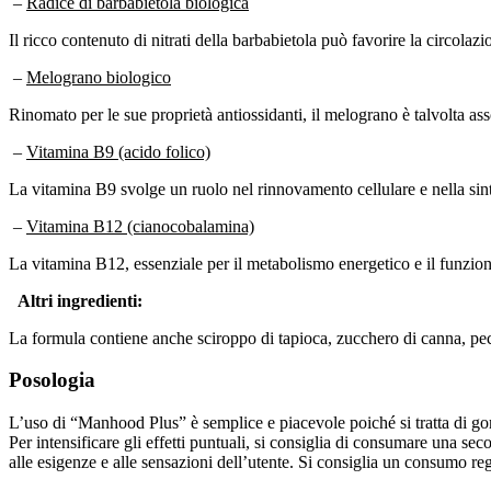
–
Radice di barbabietola biologica
Il ricco contenuto di nitrati della barbabietola può favorire la circolazio
–
Melograno biologico
Rinomato per le sue proprietà antiossidanti, il melograno è talvolta a
–
Vitamina B9 (acido folico)
La vitamina B9 svolge un ruolo nel rinnovamento cellulare e nella sint
–
Vitamina B12 (cianocobalamina)
La vitamina B12, essenziale per il metabolismo energetico e il funzion
Altri ingredienti:
La formula contiene anche sciroppo di tapioca, zucchero di canna, pecti
Posologia
L’uso di “Manhood Plus” è semplice e piacevole poiché si tratta di go
Per intensificare gli effetti puntuali, si consiglia di consumare una 
alle esigenze e alle sensazioni dell’utente. Si consiglia un consumo reg