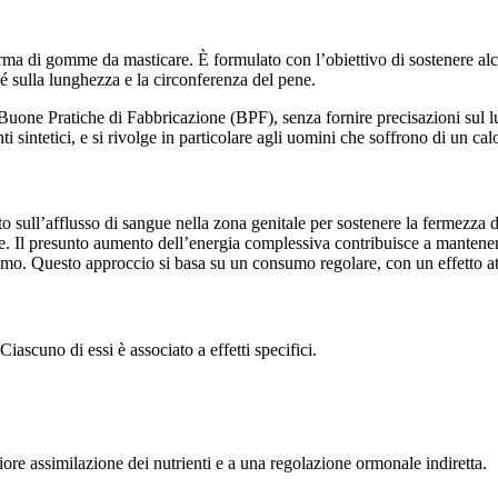
ma di gomme da masticare. È formulato con l’obiettivo di sostenere alcun
ché sulla lunghezza e la circonferenza del pene.
e Buone Pratiche di Fabbricazione (BPF), senza fornire precisazioni sul lu
intetici, e si rivolge in particolare agli uomini che soffrono di un calo 
o sull’afflusso di sangue nella zona genitale per sostenere la fermezza de
le. Il presunto aumento dell’energia complessiva contribuisce a mantener
gasmo. Questo approccio si basa su un consumo regolare, con un effetto a
scuno di essi è associato a effetti specifici.
iore assimilazione dei nutrienti e a una regolazione ormonale indiretta.