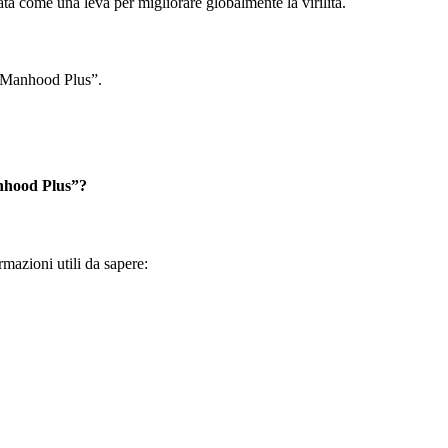
ata come una leva per migliorare globalmente la virilità.
 “Manhood Plus”.
anhood Plus”?
mazioni utili da sapere: