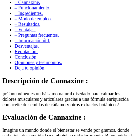
– Funcionamiento.
– Ingredientes.
– Modo de empleo.
– Resultados.
– Ventajas.
– Preguntas frecuentes.
– Información útil.
Desventajas.
Reputación.
Conclusión.
Opiniones y testimonios.
Deja tu opinión.
Descripción de
Cannaxine :
¡»Cannaxine» es un bálsamo natural diseñado para calmar los
dolores musculares y articulares gracias a una fórmula enriquecida
con aceite de semillas de cáñamo y otros extractos botánicos!
Evaluación de
Cannaxine :
Imagine un mundo donde el bienestar se vende por gramos, donde
cada gota de serenidad se embotella cuidadosamente. Bienvenido al
mundo de «Cannaxine», donde el dolor pasa a un segundo plano.