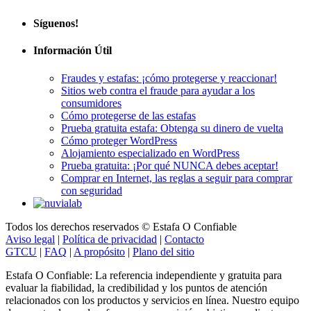
Síguenos!
Información Útil
Fraudes y estafas: ¡cómo protegerse y reaccionar!
Sitios web contra el fraude para ayudar a los
consumidores
Cómo protegerse de las estafas
Prueba gratuita estafa: Obtenga su dinero de vuelta
Cómo proteger WordPress
Alojamiento especializado en WordPress
Prueba gratuita: ¡Por qué NUNCA debes aceptar!
Comprar en Internet, las reglas a seguir para comprar
con seguridad
Todos los derechos reservados © Estafa O Confiable
Aviso legal
|
Política de privacidad
|
Contacto
GTCU
|
FAQ
|
A propósito
|
Plano del sitio
Estafa O Confiable: La referencia independiente y gratuita para
evaluar la fiabilidad, la credibilidad y los puntos de atención
relacionados con los productos y servicios en línea. Nuestro equipo
de expertos le ayuda a formarse una opinión objetiva mediante un