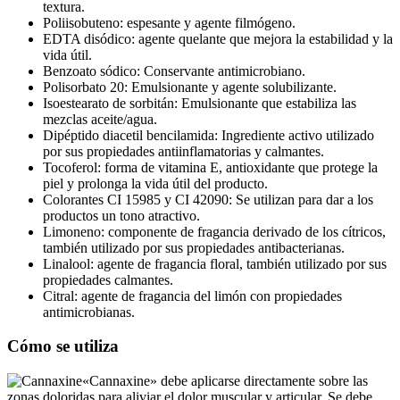
Poliisobuteno: espesante y agente filmógeno.
EDTA disódico: agente quelante que mejora la estabilidad y la
vida útil.
Benzoato sódico: Conservante antimicrobiano.
Polisorbato 20: Emulsionante y agente solubilizante.
Isoestearato de sorbitán: Emulsionante que estabiliza las
mezclas aceite/agua.
Dipéptido diacetil bencilamida: Ingrediente activo utilizado
por sus propiedades antiinflamatorias y calmantes.
Tocoferol: forma de vitamina E, antioxidante que protege la
piel y prolonga la vida útil del producto.
Colorantes CI 15985 y CI 42090: Se utilizan para dar a los
productos un tono atractivo.
Limoneno: componente de fragancia derivado de los cítricos,
también utilizado por sus propiedades antibacterianas.
Linalool: agente de fragancia floral, también utilizado por sus
propiedades calmantes.
Citral: agente de fragancia del limón con propiedades
antimicrobianas.
Cómo se utiliza
«Cannaxine» debe aplicarse directamente sobre las
zonas doloridas para aliviar el dolor muscular y articular. Se debe
masajear una pequeña cantidad de la crema sobre la piel hasta su