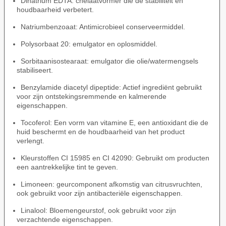
Dinatrium EDTA: chelaatvormer die de stabiliteit en
houdbaarheid verbetert.
Natriumbenzoaat: Antimicrobieel conserveermiddel.
Polysorbaat 20: emulgator en oplosmiddel.
Sorbitaanisostearaat: emulgator die olie/watermengsels
stabiliseert.
Benzylamide diacetyl dipeptide: Actief ingrediënt gebruikt
voor zijn ontstekingsremmende en kalmerende
eigenschappen.
Tocoferol: Een vorm van vitamine E, een antioxidant die de
huid beschermt en de houdbaarheid van het product
verlengt.
Kleurstoffen CI 15985 en CI 42090: Gebruikt om producten
een aantrekkelijke tint te geven.
Limoneen: geurcomponent afkomstig van citrusvruchten,
ook gebruikt voor zijn antibacteriële eigenschappen.
Linalool: Bloemengeurstof, ook gebruikt voor zijn
verzachtende eigenschappen.