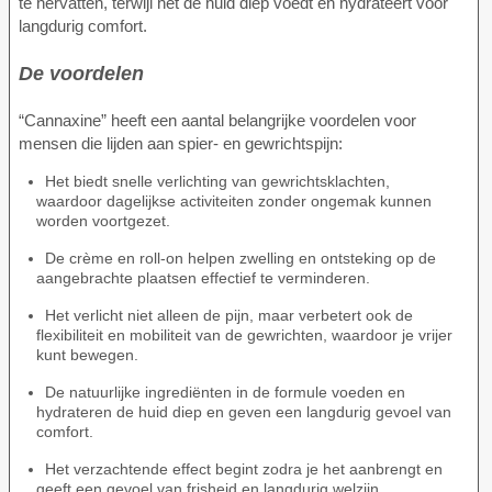
te hervatten, terwijl het de huid diep voedt en hydrateert voor
langdurig comfort.
De voordelen
“Cannaxine” heeft een aantal belangrijke voordelen voor
mensen die lijden aan spier- en gewrichtspijn:
Het biedt snelle verlichting van gewrichtsklachten,
waardoor dagelijkse activiteiten zonder ongemak kunnen
worden voortgezet.
De crème en roll-on helpen zwelling en ontsteking op de
aangebrachte plaatsen effectief te verminderen.
Het verlicht niet alleen de pijn, maar verbetert ook de
flexibiliteit en mobiliteit van de gewrichten, waardoor je vrijer
kunt bewegen.
De natuurlijke ingrediënten in de formule voeden en
hydrateren de huid diep en geven een langdurig gevoel van
comfort.
Het verzachtende effect begint zodra je het aanbrengt en
geeft een gevoel van frisheid en langdurig welzijn.