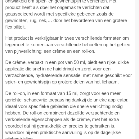
ontwikkeld om spier- en gewrichtspijn te verlichten. Het
product heeft als doel het ongemak te verlichten dat
geassocieerd wordt met specifieke gebieden zoals de
gewrichten, rug, nek,… door het bevorderen van een grotere
flexibiliteit.
Het product is verkrijgbaar in twee verschillende formaten om
tegemoet te komen aan verschillende behoeften op het gebied
van pijnverlichting: een crème en een roll-on.
De crème, verpakt in een pot van 50 ml, biedt een rijke, dikke
applicatie die snel in de huid dringt en zorgt voor een
verzachtende, hydraterende sensatie, met name geschikt voor
spier- en gewrichtspijn op grotere delen van het lichaam.
De roll-on, in een formaat van 15 ml, zorgt voor een meer
gerichte, schadevrije toepassing dankzij de unieke applicator,
ideaal voor specifieke gebieden die snelle verlichting nodig
hebben. De roll-on combineert dezelfde verzachtende en
verkoelende eigenschappen als de crème, met het extra
voordeel dat hij gemakkelijk en precies te gebruiken is,
waardoor hij een praktische aanvulling is op de dagelijkse
pijnbestrijding.