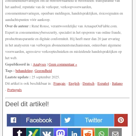
consumentenervaringen om de betrouwbaarheid te beoordelen: transparantie van
het aanbod, reputatie van de verkoper, verkoopvoorwaarden,
consumentenervaringen, openbare meldingen, handelspraktijken, risicosignalen en
aandachtspunten vóór aankoop.
Over de auteur :
René Ronse, verantwoordelijke van ArnaqueOuFiable.com.
Expert in consumentencybersecurity, specialist in het opsporen van online fraude,
producttransparantie en digitale conformiteit. Hij heeft meer dan 20 jaar ervaring
in het analyseren van verborgen abonnementsmechanismen, onleesbare algemene
voorwaarden, agressieve verkooptechnieken en misleidende handelspraktijken op
het web.
Gepubliceerd in :
Analyses
|
Geen commentaar »
Tags :
behandeling
,
Gezondheid
Laatste update :
25 september 2025.
Dit artikel is ook beschikbaar in :
Français
-
English
-
Deutsch
-
Español
-
Italiano
-
Português
Deel dit artikel!