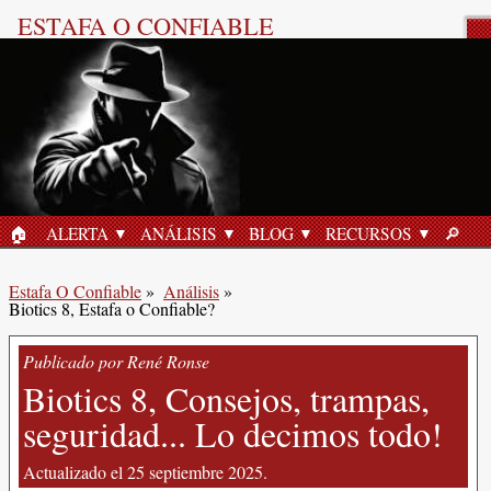
ESTAFA O CONFIABLE
Reseña del Producto
🏠︎
ALERTA
ANÁLISIS
BLOG
RECURSOS
🔎︎
INICIO
BUSC
Estafa O Confiable
»
Análisis
»
Biotics 8, Estafa o Confiable?
Publicado por René Ronse
Biotics 8, Consejos, trampas,
seguridad... Lo decimos todo!
Actualizado el 25 septiembre 2025.