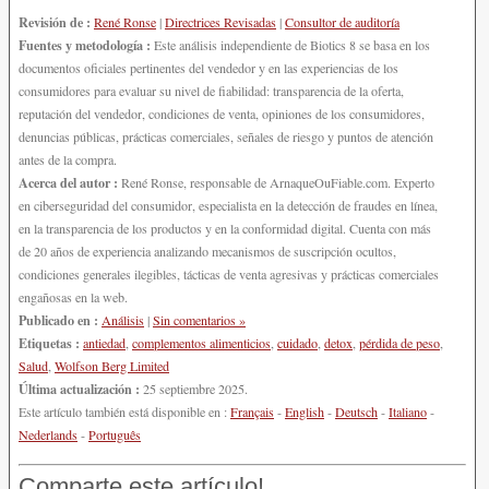
Revisión de :
René Ronse
|
Directrices Revisadas
|
Consultor de auditoría
Fuentes y metodología :
Este análisis independiente de Biotics 8 se basa en los
documentos oficiales pertinentes del vendedor y en las experiencias de los
consumidores para evaluar su nivel de fiabilidad: transparencia de la oferta,
reputación del vendedor, condiciones de venta, opiniones de los consumidores,
denuncias públicas, prácticas comerciales, señales de riesgo y puntos de atención
antes de la compra.
Acerca del autor :
René Ronse, responsable de ArnaqueOuFiable.com. Experto
en ciberseguridad del consumidor, especialista en la detección de fraudes en línea,
en la transparencia de los productos y en la conformidad digital. Cuenta con más
de 20 años de experiencia analizando mecanismos de suscripción ocultos,
condiciones generales ilegibles, tácticas de venta agresivas y prácticas comerciales
engañosas en la web.
Publicado en :
Análisis
|
Sin comentarios »
Etiquetas :
antiedad
,
complementos alimenticios
,
cuidado
,
detox
,
pérdida de peso
,
Salud
,
Wolfson Berg Limited
Última actualización :
25 septiembre 2025.
Este artículo también está disponible en :
Français
-
English
-
Deutsch
-
Italiano
-
Nederlands
-
Português
Comparte este artículo!