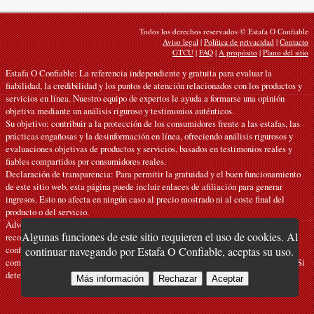
Todos los derechos reservados © Estafa O Confiable
Aviso legal
|
Política de privacidad
|
Contacto
GTCU
|
FAQ
|
A propósito
|
Plano del sitio
Estafa O Confiable: La referencia independiente y gratuita para evaluar la
fiabilidad, la credibilidad y los puntos de atención relacionados con los productos y
servicios en línea. Nuestro equipo de expertos le ayuda a formarse una opinión
objetiva mediante un análisis riguroso y testimonios auténticos.
Su objetivo: contribuir a la protección de los consumidores frente a las estafas, las
prácticas engañosas y la desinformación en línea, ofreciendo análisis rigurosos y
evaluaciones objetivas de productos y servicios, basados en testimonios reales y
fiables compartidos por consumidores reales.
Declaración de transparencia: Para permitir la gratuidad y el buen funcionamiento
de este sitio web, esta página puede incluir enlaces de afiliación para generar
ingresos. Esto no afecta en ningún caso al precio mostrado ni al coste final del
producto o del servicio.
Advertencias: Nuestros artículos expresan opiniones personales y no constituyen
Algunas funciones de este sitio requieren el uso de cookies. Al
recomendaciones oficiales. La información facilitada es orientativa y debe
confirmarse con el fabricante, el vendedor, el proveedor o una fuente oficial
continuar navegando por Estafa O Confiable, aceptas su uso.
competente. Declinamos toda responsabilidad en caso de error o de uso indebido. Si
detecta alguna inexactitud,
contáctenos
.
Más información
Rechazar
Aceptar