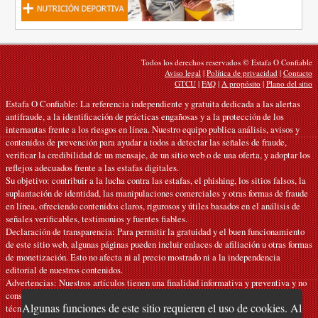
Todos los derechos reservados © Estafa O Confiable
Aviso legal
|
Política de privacidad
|
Contacto
GTCU
|
FAQ
|
A propósito
|
Plano del sitio
Estafa O Confiable: La referencia independiente y gratuita dedicada a las alertas
antifraude, a la identificación de prácticas engañosas y a la protección de los
internautas frente a los riesgos en línea. Nuestro equipo publica análisis, avisos y
contenidos de prevención para ayudar a todos a detectar las señales de fraude,
verificar la credibilidad de un mensaje, de un sitio web o de una oferta, y adoptar los
reflejos adecuados frente a las estafas digitales.
Su objetivo: contribuir a la lucha contra las estafas, el phishing, los sitios falsos, la
suplantación de identidad, las manipulaciones comerciales y otras formas de fraude
en línea, ofreciendo contenidos claros, rigurosos y útiles basados en el análisis de
señales verificables, testimonios y fuentes fiables.
Declaración de transparencia: Para permitir la gratuidad y el buen funcionamiento
de este sitio web, algunas páginas pueden incluir enlaces de afiliación u otras formas
de monetización. Esto no afecta ni al precio mostrado ni a la independencia
editorial de nuestros contenidos.
Advertencias: Nuestros artículos tienen una finalidad informativa y preventiva y no
constituyen ni recomendaciones oficiales ni asesoramiento jurídico, financiero o
Algunas funciones de este sitio requieren el uso de cookies. Al
técnico personalizado. La información facilitada es orientativa y debe verificarse