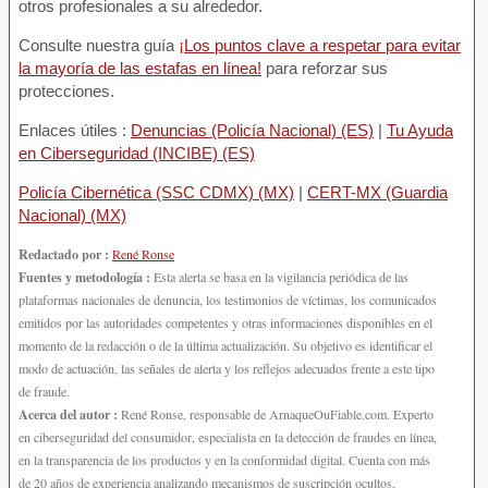
otros profesionales a su alrededor.
Consulte nuestra guía
¡Los puntos clave a respetar para evitar
la mayoría de las estafas en línea!
para reforzar sus
protecciones.
Enlaces útiles :
Denuncias (Policía Nacional) (ES)
|
Tu Ayuda
en Ciberseguridad (INCIBE) (ES)
Policía Cibernética (SSC CDMX) (MX)
|
CERT-MX (Guardia
Nacional) (MX)
Redactado por :
René Ronse
Fuentes y metodología :
Esta alerta se basa en la vigilancia periódica de las
plataformas nacionales de denuncia, los testimonios de víctimas, los comunicados
emitidos por las autoridades competentes y otras informaciones disponibles en el
momento de la redacción o de la última actualización. Su objetivo es identificar el
modo de actuación, las señales de alerta y los reflejos adecuados frente a este tipo
de fraude.
Acerca del autor :
René Ronse, responsable de ArnaqueOuFiable.com. Experto
en ciberseguridad del consumidor, especialista en la detección de fraudes en línea,
en la transparencia de los productos y en la conformidad digital. Cuenta con más
de 20 años de experiencia analizando mecanismos de suscripción ocultos,