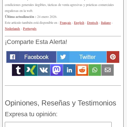
condiciones generales ilegibles, tácticas de venta agresivas y prácticas comerciales
engañosas en la web.
Última actualización :
24 enero 2026.
Este artículo también está disponible en :
Français
-
English
-
Deutsch
-
Italiano
-
Nederlands
-
Português
¡Comparte Esta Alerta!
Opiniones, Reseñas y Testimonios
Expresa tu opinión: