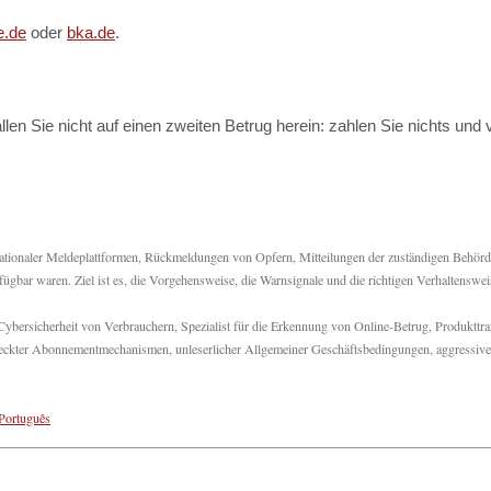
e.de
oder
bka.de
.
len Sie nicht auf einen zweiten Betrug herein: zahlen Sie nichts und
ationaler Meldeplattformen, Rückmeldungen von Opfern, Mitteilungen der zuständigen Behör
rfügbar waren. Ziel ist es, die Vorgehensweise, die Warnsignale und die richtigen Verhaltenswei
bersicherheit von Verbrauchern, Spezialist für die Erkennung von Online-Betrug, Produkttr
rsteckter Abonnementmechanismen, unleserlicher Allgemeiner Geschäftsbedingungen, aggressive
Português