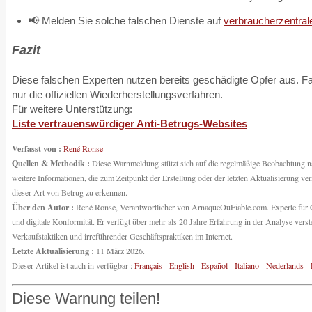
📢 Melden Sie solche falschen Dienste auf
verbraucherzentral
Fazit
Diese falschen Experten nutzen bereits geschädigte Opfer aus. Fal
nur die offiziellen Wiederherstellungsverfahren.
Für weitere Unterstützung:
Liste vertrauenswürdiger Anti-Betrugs-Websites
Verfasst von :
René Ronse
Quellen & Methodik :
Diese Warnmeldung stützt sich auf die regelmäßige Beobachtung n
weitere Informationen, die zum Zeitpunkt der Erstellung oder der letzten Aktualisierung ve
dieser Art von Betrug zu erkennen.
Über den Autor :
René Ronse, Verantwortlicher von ArnaqueOuFiable.com. Experte für Cy
und digitale Konformität. Er verfügt über mehr als 20 Jahre Erfahrung in der Analyse ve
Verkaufstaktiken und irreführender Geschäftspraktiken im Internet.
Letzte Aktualisierung :
11 März 2026.
Dieser Artikel ist auch in verfügbar :
Français
-
English
-
Español
-
Italiano
-
Nederlands
-
Diese Warnung teilen!