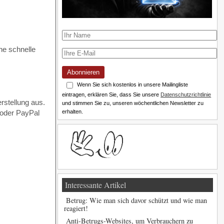
ne schnelle
Abonnieren
Wenn Sie sich kostenlos in unsere Mailingliste
eintragen, erklären Sie, dass Sie unsere
Datenschutzrichtlinie
rstellung aus.
und stimmen Sie zu, unseren wöchentlichen Newsletter zu
erhalten.
 oder PayPal
Interessante Artikel
Betrug: Wie man sich davor schützt und wie man
reagiert!
Anti-Betrugs-Websites, um Verbrauchern zu