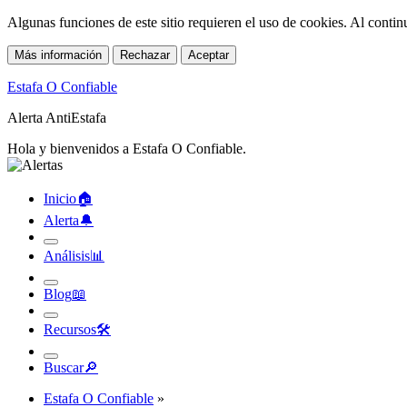
Algunas funciones de este sitio requieren el uso de cookies. Al conti
Más información
Rechazar
Aceptar
Estafa O Confiable
Alerta AntiEstafa
Hola y bienvenidos a Estafa O Confiable.
Inicio
🏠︎
Alerta
🔔︎
Análisis
📊︎
Blog
📖︎
Recursos
🛠︎
Buscar
🔎︎
Estafa O Confiable
»