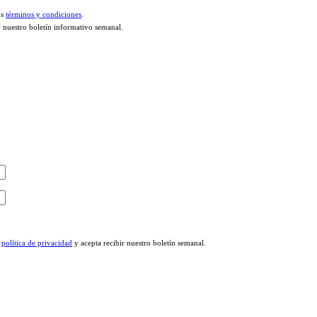
os
términos y condiciones
.
y nuestro boletín informativo semanal.
a
política de privacidad
y acepta recibir nuestro boletín semanal.