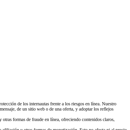
otección de los internautas frente a los riesgos en línea. Nuestro
mensaje, de un sitio web o de una oferta, y adoptar los reflejos
s y otras formas de fraude en línea, ofreciendo contenidos claros,
 afiliación u otras formas de monetización. Esto no afecta ni al precio