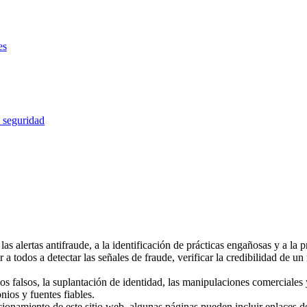
es
n seguridad
s alertas antifraude, a la identificación de prácticas engañosas y a la pr
a todos a detectar las señales de fraude, verificar la credibilidad de un 
sitios falsos, la suplantación de identidad, las manipulaciones comerciale
onios y fuentes fiables.
cionamiento de este sitio web, algunas páginas pueden incluir enlaces de