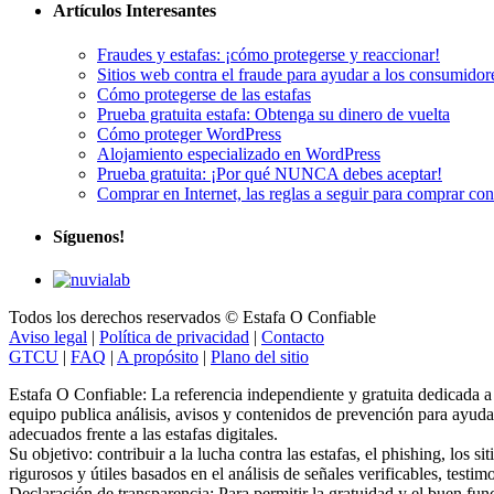
Artículos Interesantes
Fraudes y estafas: ¡cómo protegerse y reaccionar!
Sitios web contra el fraude para ayudar a los consumidor
Cómo protegerse de las estafas
Prueba gratuita estafa: Obtenga su dinero de vuelta
Cómo proteger WordPress
Alojamiento especializado en WordPress
Prueba gratuita: ¡Por qué NUNCA debes aceptar!
Comprar en Internet, las reglas a seguir para comprar co
Síguenos!
Todos los derechos reservados © Estafa O Confiable
Aviso legal
|
Política de privacidad
|
Contacto
GTCU
|
FAQ
|
A propósito
|
Plano del sitio
Estafa O Confiable: La referencia independiente y gratuita dedicada a la
equipo publica análisis, avisos y contenidos de prevención para ayudar 
adecuados frente a las estafas digitales.
Su objetivo: contribuir a la lucha contra las estafas, el phishing, los 
rigurosos y útiles basados en el análisis de señales verificables, testim
Declaración de transparencia: Para permitir la gratuidad y el buen fun