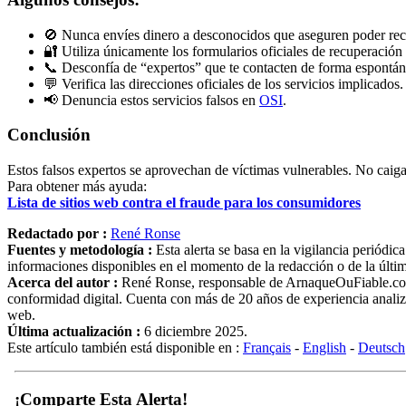
🚫 Nunca envíes dinero a desconocidos que aseguren poder rec
🔐 Utiliza únicamente los formularios oficiales de recuperación
📞 Desconfía de “expertos” que te contacten de forma espontán
💬 Verifica las direcciones oficiales de los servicios implicados.
📢 Denuncia estos servicios falsos en
OSI
.
Conclusión
Estos falsos expertos se aprovechan de víctimas vulnerables. No caiga
Para obtener más ayuda:
Lista de sitios web contra el fraude para los consumidores
Redactado por :
René Ronse
Fuentes y metodología :
Esta alerta se basa en la vigilancia periódi
informaciones disponibles en el momento de la redacción o de la última 
Acerca del autor :
René Ronse, responsable de ArnaqueOuFiable.com. E
conformidad digital. Cuenta con más de 20 años de experiencia analiza
web.
Última actualización :
6 diciembre 2025.
Este artículo también está disponible en :
Français
-
English
-
Deutsch
¡Comparte Esta Alerta!