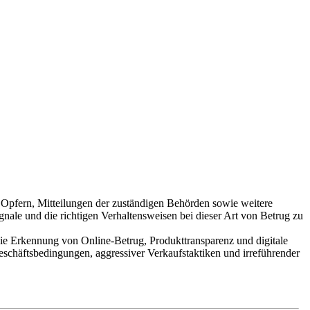
Opfern, Mitteilungen der zuständigen Behörden sowie weitere
ignale und die richtigen Verhaltensweisen bei dieser Art von Betrug zu
ie Erkennung von Online-Betrug, Produkttransparenz und digitale
schäftsbedingungen, aggressiver Verkaufstaktiken und irreführender