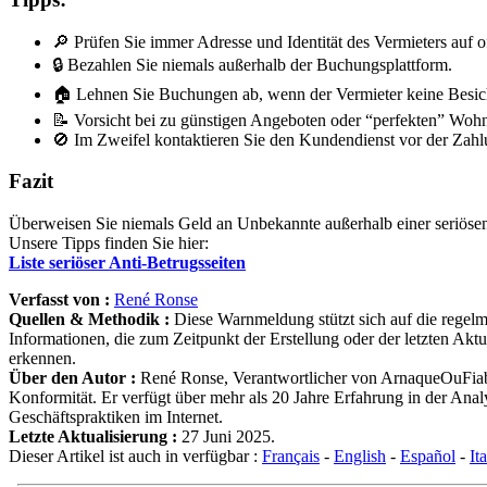
🔎 Prüfen Sie immer Adresse und Identität des Vermieters auf of
🔒 Bezahlen Sie niemals außerhalb der Buchungsplattform.
🏠 Lehnen Sie Buchungen ab, wenn der Vermieter keine Besicht
📝 Vorsicht bei zu günstigen Angeboten oder “perfekten” Wo
🚫 Im Zweifel kontaktieren Sie den Kundendienst vor der Zahl
Fazit
Überweisen Sie niemals Geld an Unbekannte außerhalb einer seriösen 
Unsere Tipps finden Sie hier:
Liste seriöser Anti-Betrugsseiten
Verfasst von :
René Ronse
Quellen & Methodik :
Diese Warnmeldung stützt sich auf die regel
Informationen, die zum Zeitpunkt der Erstellung oder der letzten Aktu
erkennen.
Über den Autor :
René Ronse, Verantwortlicher von ArnaqueOuFiable
Konformität. Er verfügt über mehr als 20 Jahre Erfahrung in der An
Geschäftspraktiken im Internet.
Letzte Aktualisierung :
27 Juni 2025.
Dieser Artikel ist auch in verfügbar :
Français
-
English
-
Español
-
It