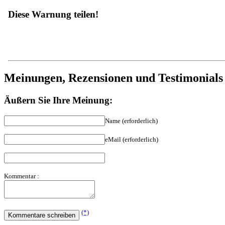
Diese Warnung teilen!
Meinungen, Rezensionen und Testimonials
Äußern Sie Ihre Meinung:
Name (erforderlich)
eMail (erforderlich)
Kommentar :
(*)