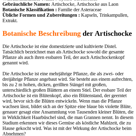
Gebräuchliche Namen:
Artischocke, Artischocke aus Laon
Botanische Klassifikation :
Familie der Asteraceae
Übliche Formen und Zubereitungen :
Kapseln, Trinkampullen,
Extrakt.
Botanische Beschreibung
der Artischocke
Die Artischocke ist eine domestizierte und kultivierte Distel.
Tatsächlich bezeichnet man als Artischocke sowohl die gesamte
Pflanze als auch ihren essbaren Teil, der auch Artischockenkopf
genannt wird.
Die Artischocke ist eine mehrjährige Pflanze, die als zwei- oder
dreijährige Pflanze angebaut wird. Sie besteht aus einem aufrechten,
bis zu 2 m hohen, dicken, gerillten Stängel mit großen,
unterschiedlich großen Blättern an einem Stiel. Der essbare Teil der
Artischocke ist ein Blütenkopf, also ein Blütenstand, der geerntet
wird, bevor sich die Blüten entwickeln. Wenn man die Pflanze
wachsen lässt, bildet sich an der Spitze eine blaue bis violette Blüte,
genauer gesagt eine Ansammlung von Tausenden kleiner Blüten, die
in Wirklichkeit Haarbüschel sind, die man Grannen nennt. In diesem
Stadium erkennen wir dieses Gemüse als köstliche Mahlzeit, die zu
Hause gekocht wird. Was ist mit der Wirkung der Artischocke beim
Abnehmen?