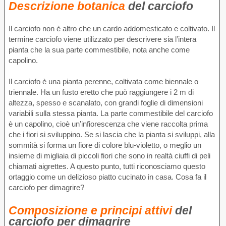
Descrizione botanica
del carciofo
Il carciofo non è altro che un cardo addomesticato e coltivato. Il
termine carciofo viene utilizzato per descrivere sia l’intera
pianta che la sua parte commestibile, nota anche come
capolino.
Il carciofo è una pianta perenne, coltivata come biennale o
triennale. Ha un fusto eretto che può raggiungere i 2 m di
altezza, spesso e scanalato, con grandi foglie di dimensioni
variabili sulla stessa pianta. La parte commestibile del carciofo
è un capolino, cioè un’infiorescenza che viene raccolta prima
che i fiori si sviluppino. Se si lascia che la pianta si sviluppi, alla
sommità si forma un fiore di colore blu-violetto, o meglio un
insieme di migliaia di piccoli fiori che sono in realtà ciuffi di peli
chiamati aigrettes. A questo punto, tutti riconosciamo questo
ortaggio come un delizioso piatto cucinato in casa. Cosa fa il
carciofo per dimagrire?
Composizione e principi attivi
del
carciofo per dimagrire