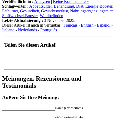
Schlagwörter :
Appetitzügler
,
Behandlung
,
Diät
,
Energie-Booster
,
Fatburner
,
Gesundheit
,
Gewichtsverlust
,
Nahrungsergänzungsmittel
,
Stoffwechsel-Booster
,
Wohlbefinden
Letzte Aktualisierung :
3 November 2025.
Dieser Artikel ist auch in verfügbar :
Français
-
English
-
Español
-
Italiano
-
Nederlands
-
Português
Teilen Sie diesen Artikel!
Meinungen, Rezensionen und
Testimonials
Äußern Sie Ihre Meinung:
Name (erforderlich)
eMail (erforderlich)