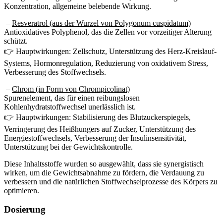
–
Resveratrol (aus der Wurzel von Polygonum cuspidatum)
Antioxidatives Polyphenol, das die Zellen vor vorzeitiger Alterung
schützt.
👉 Hauptwirkungen: Zellschutz, Unterstützung des Herz-Kreislauf-
Systems, Hormonregulation, Reduzierung von oxidativem Stress,
Verbesserung des Stoffwechsels.
–
Chrom (in Form von Chrompicolinat)
Spurenelement, das für einen reibungslosen
Kohlenhydratstoffwechsel unerlässlich ist.
👉 Hauptwirkungen: Stabilisierung des Blutzuckerspiegels,
Verringerung des Heißhungers auf Zucker, Unterstützung des
Energiestoffwechsels, Verbesserung der Insulinsensitivität,
Unterstützung bei der Gewichtskontrolle.
Diese Inhaltsstoffe wurden so ausgewählt, dass sie synergistisch
wirken, um die Gewichtsabnahme zu fördern, die Verdauung zu
verbessern und die natürlichen Stoffwechselprozesse des Körpers zu
optimieren.
Dosierung
Es wird empfohlen, täglich eine Kapsel „Vorisol“ einzunehmen,