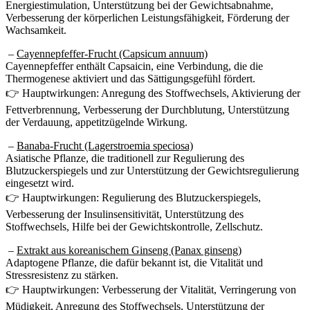
Verbesserung der körperlichen Leistungsfähigkeit, Förderung der
Wachsamkeit.
–
Cayennepfeffer-Frucht (Capsicum annuum)
Cayennepfeffer enthält Capsaicin, eine Verbindung, die die
Thermogenese aktiviert und das Sättigungsgefühl fördert.
👉 Hauptwirkungen: Anregung des Stoffwechsels, Aktivierung der
Fettverbrennung, Verbesserung der Durchblutung, Unterstützung
der Verdauung, appetitzügelnde Wirkung.
–
Banaba-Frucht (Lagerstroemia speciosa)
Asiatische Pflanze, die traditionell zur Regulierung des
Blutzuckerspiegels und zur Unterstützung der Gewichtsregulierung
eingesetzt wird.
👉 Hauptwirkungen: Regulierung des Blutzuckerspiegels,
Verbesserung der Insulinsensitivität, Unterstützung des
Stoffwechsels, Hilfe bei der Gewichtskontrolle, Zellschutz.
–
Extrakt aus koreanischem Ginseng (Panax ginseng)
Adaptogene Pflanze, die dafür bekannt ist, die Vitalität und
Stressresistenz zu stärken.
👉 Hauptwirkungen: Verbesserung der Vitalität, Verringerung von
Müdigkeit, Anregung des Stoffwechsels, Unterstützung der
Konzentration, allgemeine belebende Wirkung.