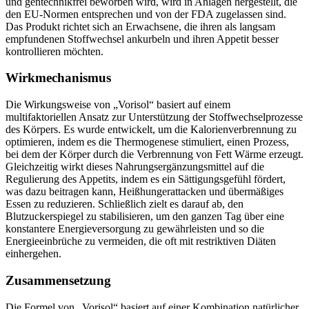
den EU-Normen entsprechen und von der FDA zugelassen sind.
Das Produkt richtet sich an Erwachsene, die ihren als langsam
empfundenen Stoffwechsel ankurbeln und ihren Appetit besser
kontrollieren möchten.
Wirkmechanismus
Die Wirkungsweise von „Vorisol“ basiert auf einem
multifaktoriellen Ansatz zur Unterstützung der Stoffwechselprozesse
des Körpers. Es wurde entwickelt, um die Kalorienverbrennung zu
optimieren, indem es die Thermogenese stimuliert, einen Prozess,
bei dem der Körper durch die Verbrennung von Fett Wärme erzeugt.
Gleichzeitig wirkt dieses Nahrungsergänzungsmittel auf die
Regulierung des Appetits, indem es ein Sättigungsgefühl fördert,
was dazu beitragen kann, Heißhungerattacken und übermäßiges
Essen zu reduzieren. Schließlich zielt es darauf ab, den
Blutzuckerspiegel zu stabilisieren, um den ganzen Tag über eine
konstantere Energieversorgung zu gewährleisten und so die
Energieeinbrüche zu vermeiden, die oft mit restriktiven Diäten
einhergehen.
Zusammensetzung
Die Formel von „Vorisol“ basiert auf einer Kombination natürlicher
Inhaltsstoffe, die aufgrund ihrer potenziellen Rolle bei der