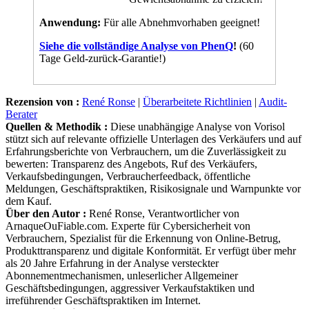
Anwendung:
Für alle Abnehmvorhaben geeignet!
Siehe die vollständige Analyse von PhenQ
!
(60
Tage Geld-zurück-Garantie!)
Rezension von :
René Ronse
|
Überarbeitete Richtlinien
|
Audit-
Berater
Quellen & Methodik :
Diese unabhängige Analyse von Vorisol
stützt sich auf relevante offizielle Unterlagen des Verkäufers und auf
Erfahrungsberichte von Verbrauchern, um die Zuverlässigkeit zu
bewerten: Transparenz des Angebots, Ruf des Verkäufers,
Verkaufsbedingungen, Verbraucherfeedback, öffentliche
Meldungen, Geschäftspraktiken, Risikosignale und Warnpunkte vor
dem Kauf.
Über den Autor :
René Ronse, Verantwortlicher von
ArnaqueOuFiable.com. Experte für Cybersicherheit von
Verbrauchern, Spezialist für die Erkennung von Online-Betrug,
Produkttransparenz und digitale Konformität. Er verfügt über mehr
als 20 Jahre Erfahrung in der Analyse versteckter
Abonnementmechanismen, unleserlicher Allgemeiner
Geschäftsbedingungen, aggressiver Verkaufstaktiken und
irreführender Geschäftspraktiken im Internet.
Veröffentlicht in :
Analysen
|
Keine Kommentare »