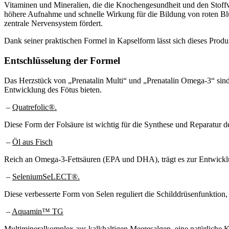
Vitaminen und Mineralien, die die Knochengesundheit und den Stoffwe
höhere Aufnahme und schnelle Wirkung für die Bildung von roten Blu
zentrale Nervensystem fördert.
Dank seiner praktischen Formel in Kapselform lässt sich dieses Produk
Entschlüsselung der Formel
Das Herzstück von „Prenatalin Multi“ und „Prenatalin Omega-3“ sind 
Entwicklung des Fötus bieten.
–
Quatrefolic®.
Diese Form der Folsäure ist wichtig für die Synthese und Reparatur
–
Öl aus Fisch
Reich an Omega-3-Fettsäuren (EPA und DHA), trägt es zur Entwicklun
–
SeleniumSeLECT®.
Diese verbesserte Form von Selen reguliert die Schilddrüsenfunktion
–
Aquamin™ TG
Multimineralkomplex aus kalkhaltigen Meeresalgen, eine natürliche Ka