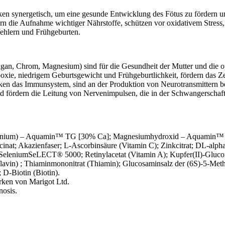
n synergetisch, um eine gesunde Entwicklung des Fötus zu fördern und
n die Aufnahme wichtiger Nährstoffe, schützen vor oxidativem Stress,
fehlern und Frühgeburten.
ngan, Chrom, Magnesium) sind für die Gesundheit der Mutter und die 
oxie, niedrigem Geburtsgewicht und Frühgeburtlichkeit, fördern das Z
en das Immunsystem, sind an der Produktion von Neurotransmittern bete
und fördern die Leitung von Nervenimpulsen, die in der Schwangerschaf
hamnium) – Aquamin™ TG [30% Ca]; Magnesiumhydroxid – Aquamin™ M
ycinat; Akazienfaser; L-Ascorbinsäure (Vitamin C); Zinkcitrat; DL-alph
 SeleniumSeLECT® 5000; Retinylacetat (Vitamin A); Kupfer(II)-Gluc
avin) ; Thiaminmononitrat (Thiamin); Glucosaminsalz der (6S)-5-Methy
D-Biotin (Biotin).
en von Marigot Ltd.
osis.