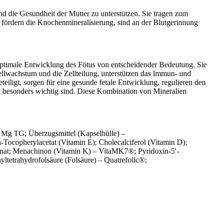
 die Gesundheit der Mutter zu unterstützen. Sie tragen zum
 fördern die Knochenmineralisierung, sind an der Blutgerinnung
optimale Entwicklung des Fötus von entscheidender Bedeutung. Sie
ellwachstum und die Zellteilung, unterstützen das Immun- und
iligt, sorgen für eine gesunde fetale Entwicklung, regulieren den
t besonders wichtig sind. Diese Kombination von Mineralien
g TG; Überzugsmittel (Kapselhülle) –
a-Tocopherylacetat (Vitamin E); Cholecalciferol (Vitamin D);
onat; Menachinon (Vitamin K) – VitaMK7®; Pyridoxin-5′-
ltetrahydrofolsäure (Folsäure) – Quatrefolic®;