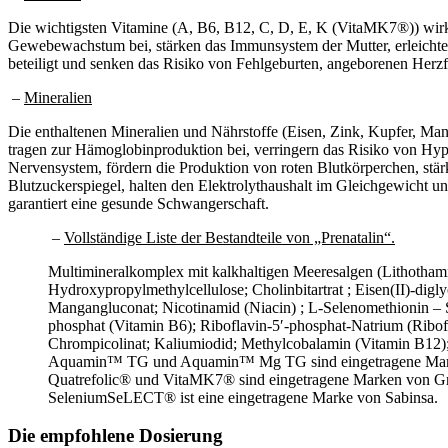
Die wichtigsten Vitamine (A, B6, B12, C, D, E, K (VitaMK7®)) wirke
Gewebewachstum bei, stärken das Immunsystem der Mutter, erleichter
beteiligt und senken das Risiko von Fehlgeburten, angeborenen Herz
–
Mineralien
Die enthaltenen Mineralien und Nährstoffe (Eisen, Zink, Kupfer, Ma
tragen zur Hämoglobinproduktion bei, verringern das Risiko von Hyp
Nervensystem, fördern die Produktion von roten Blutkörperchen, stärk
Blutzuckerspiegel, halten den Elektrolythaushalt im Gleichgewicht 
garantiert eine gesunde Schwangerschaft.
–
Vollständige Liste der Bestandteile von „Prenatalin“.
Multimineralkomplex mit kalkhaltigen Meeresalgen (Lithot
Hydroxypropylmethylcellulose; Cholinbitartrat ; Eisen(II)-digl
Mangangluconat; Nicotinamid (Niacin) ; L-Selenomethionin –
phosphat (Vitamin B6); Riboflavin-5′-phosphat-Natrium (Ribofl
Chrompicolinat; Kaliumiodid; Methylcobalamin (Vitamin B12); 
Aquamin™ TG und Aquamin™ Mg TG sind eingetragene Mark
Quatrefolic® und VitaMK7® sind eingetragene Marken von Gn
SeleniumSeLECT® ist eine eingetragene Marke von Sabinsa.
Die empfohlene Dosierung