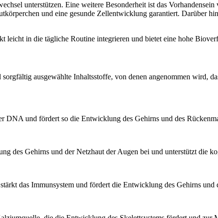
chsel unterstützen. Eine weitere Besonderheit ist das Vorhandensein 
tkörperchen und eine gesunde Zellentwicklung garantiert. Darüber hina
t leicht in die tägliche Routine integrieren und bietet eine hohe Biov
sorgfältig ausgewählte Inhaltsstoffe, von denen angenommen wird, dass 
 der DNA und fördert so die Entwicklung des Gehirns und des Rückenm
g des Gehirns und der Netzhaut der Augen bei und unterstützt die ko
, stärkt das Immunsystem und fördert die Entwicklung des Gehirns und
lziumquelle, die die Entwicklung des Skelettsystems fördert und zur M