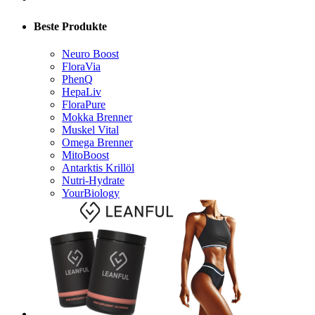
Beste Produkte
Neuro Boost
FloraVia
PhenQ
HepaLiv
FloraPure
Mokka Brenner
Muskel Vital
Omega Brenner
MitoBoost
Antarktis Krillöl
Nutri-Hydrate
YourBiology