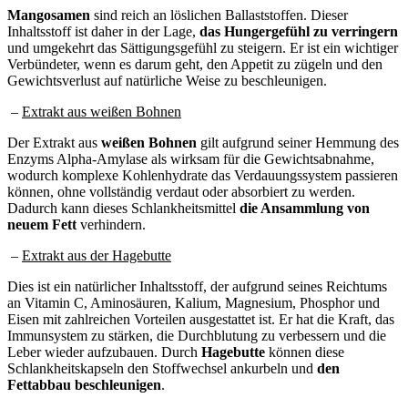
Mangosamen
sind reich an löslichen Ballaststoffen. Dieser
Inhaltsstoff ist daher in der Lage,
das Hungergefühl zu verringern
und umgekehrt das Sättigungsgefühl zu steigern. Er ist ein wichtiger
Verbündeter, wenn es darum geht, den Appetit zu zügeln und den
Gewichtsverlust auf natürliche Weise zu beschleunigen.
–
Extrakt aus weißen Bohnen
Der Extrakt aus
weißen Bohnen
gilt aufgrund seiner Hemmung des
Enzyms Alpha-Amylase als wirksam für die Gewichtsabnahme,
wodurch komplexe Kohlenhydrate das Verdauungssystem passieren
können, ohne vollständig verdaut oder absorbiert zu werden.
Dadurch kann dieses Schlankheitsmittel
die Ansammlung von
neuem Fett
verhindern.
–
Extrakt aus der Hagebutte
Dies ist ein natürlicher Inhaltsstoff, der aufgrund seines Reichtums
an Vitamin C, Aminosäuren, Kalium, Magnesium, Phosphor und
Eisen mit zahlreichen Vorteilen ausgestattet ist. Er hat die Kraft, das
Immunsystem zu stärken, die Durchblutung zu verbessern und die
Leber wieder aufzubauen. Durch
Hagebutte
können diese
Schlankheitskapseln den Stoffwechsel ankurbeln und
den
Fettabbau beschleunigen
.