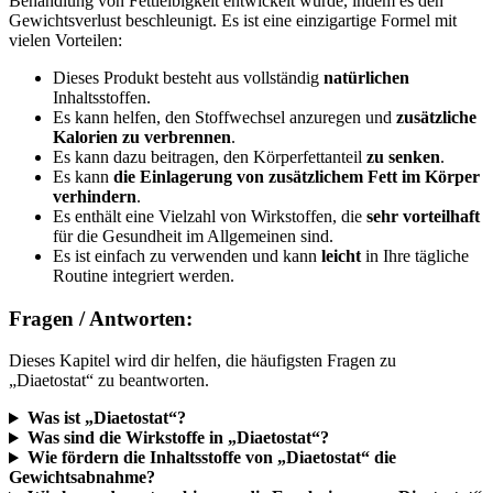
Behandlung von Fettleibigkeit entwickelt wurde, indem es den
Gewichtsverlust beschleunigt. Es ist eine einzigartige Formel mit
vielen Vorteilen:
Dieses Produkt besteht aus vollständig
natürlichen
Inhaltsstoffen.
Es kann helfen, den Stoffwechsel anzuregen und
zusätzliche
Kalorien zu verbrennen
.
Es kann dazu beitragen, den Körperfettanteil
zu senken
.
Es kann
die Einlagerung von zusätzlichem Fett im Körper
verhindern
.
Es enthält eine Vielzahl von Wirkstoffen, die
sehr vorteilhaft
für die Gesundheit im Allgemeinen sind.
Es ist einfach zu verwenden und kann
leicht
in Ihre tägliche
Routine integriert werden.
Fragen / Antworten:
Dieses Kapitel wird dir helfen, die häufigsten Fragen zu
„Diaetostat“ zu beantworten.
Was ist „Diaetostat“?
Was sind die Wirkstoffe in „Diaetostat“?
Wie fördern die Inhaltsstoffe von „Diaetostat“ die
Gewichtsabnahme?