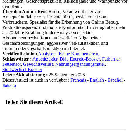
Meldungen, Geschäftspraktiken, Risikosignale und Warnpunkte vor
dem Kauf.
Über den Autor :
René Ronse, Verantwortlicher von
ArnaqueOuFiable.com. Experte für Cybersicherheit von
Verbrauchern, Spezialist für die Erkennung von Online-Betrug,
Produkttransparenz und digitale Konformität. Er verfügt über mehr
als 20 Jahre Erfahrung in der Analyse versteckter
Abonnementmechanismen, unleserlicher Allgemeiner
Geschäftsbedingungen, aggressiver Verkaufstaktiken und
irreführender Geschäftspraktiken im Internet.
Veröffentlicht in :
Analysen
|
Keine Kommentare »
Schlagwörter :
Appetitzügler
,
Diät
,
Energie-Booster
,
Fatburner
,
Fettsensor
,
Gewichtsverlust
,
Nahrungsergänzungsmittel
,
Stoffwechsel-Booster
Letzte Aktualisierung :
25 September 2025.
Dieser Artikel ist auch in verfügbar :
Français
-
English
-
Español
-
Italiano
Teilen Sie diesen Artikel!