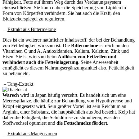
Fähigkeit, Fette auf ihrem Weg durch das Verdauungssystem
einzuschließen. Sie kann daher die Speicherung von Lipiden in
Form von Körperfett verhindern. Sie hat auch die Kraft, den
Blutzuckerspiegel zu regulieren.
–
Extrakt aus Bittermelone
Dies ist ein weiterer natürlicher Inhaltsstoff, der bei der Behandlung
von Fettleibigkeit wirksam ist. Die
Bittermelone
ist reich an den
Vitaminen C und A, Antioxidantien, Kalium, Kalzium, Zink und
Eisen. Sie ist wirksam beim
Auflösen von Fettzellen und
verhindert auch die Fetteinlagerung
. Seine Anwesenheit
ermöglicht es diesem Nahrungsergänzungsmittel also, Fettleibigkeit
zu behandeln.
–
Tang-Extrakt
Warech
wird in Japan häufig verzehrt. Es handelt sich um eine
Meerespflanze, die häufig zur Behandlung von Hypothyreose und
Kropf eingesetzt wird. Sein größter Vorteil ist sein Reichtum an
Arginin, einer Substanz, die hauptsächlich aus Jod besteht. Kelp hat
daher die Fähigkeit, die Schilddrüse zu stimulieren, was den
Stoffwechsel optimiert und
die Fettschmelze fördert
.
–
Extrakt aus Mangosamen