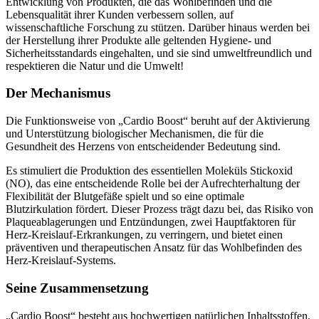
Lebensqualität ihrer Kunden verbessern sollen, auf
wissenschaftliche Forschung zu stützen. Darüber hinaus werden bei
der Herstellung ihrer Produkte alle geltenden Hygiene- und
Sicherheitsstandards eingehalten, und sie sind umweltfreundlich und
respektieren die Natur und die Umwelt!
Der Mechanismus
Die Funktionsweise von „Cardio Boost“ beruht auf der Aktivierung
und Unterstützung biologischer Mechanismen, die für die
Gesundheit des Herzens von entscheidender Bedeutung sind.
Es stimuliert die Produktion des essentiellen Moleküls Stickoxid
(NO), das eine entscheidende Rolle bei der Aufrechterhaltung der
Flexibilität der Blutgefäße spielt und so eine optimale
Blutzirkulation fördert. Dieser Prozess trägt dazu bei, das Risiko von
Plaqueablagerungen und Entzündungen, zwei Hauptfaktoren für
Herz-Kreislauf-Erkrankungen, zu verringern, und bietet einen
präventiven und therapeutischen Ansatz für das Wohlbefinden des
Herz-Kreislauf-Systems.
Seine Zusammensetzung
„Cardio Boost“ besteht aus hochwertigen natürlichen Inhaltsstoffen.
Es ist garantiert umweltverträglich, frei von GVO, Farbstoffen und