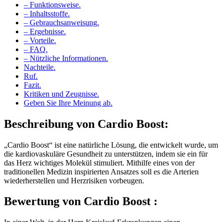
– Inhaltsstoffe.
– Gebrauchsanweisung.
– Ergebnisse.
– Vorteile.
– FAQ.
– Nützliche Informationen.
Nachteile.
Ruf.
Fazit.
Kritiken und Zeugnisse.
Geben Sie Ihre Meinung ab.
Beschreibung von
Cardio Boost:
„Cardio Boost“ ist eine natürliche Lösung, die entwickelt wurde, um
die kardiovaskuläre Gesundheit zu unterstützen, indem sie ein für
das Herz wichtiges Molekül stimuliert. Mithilfe eines von der
traditionellen Medizin inspirierten Ansatzes soll es die Arterien
wiederherstellen und Herzrisiken vorbeugen.
Bewertung von
Cardio Boost :
In einer Welt, in der Herz-Kreislauf-Erkrankungen einen