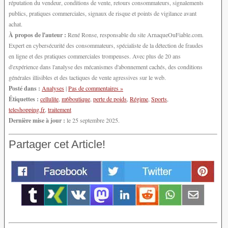
réputation du vendeur, conditions de vente, retours consommateurs, signalements
publics, pratiques commerciales, signaux de risque et points de vigilance avant
achat.
À propos de l'auteur :
René Ronse, responsable du site ArnaqueOuFiable.com.
Expert en cybersécurité des consommateurs, spécialiste de la détection de fraudes
en ligne et des pratiques commerciales trompeuses. Avec plus de 20 ans
d'expérience dans l'analyse des mécanismes d'abonnement cachés, des conditions
générales illisibles et des tactiques de vente agressives sur le web.
Posté dans :
Analyses
|
Pas de commentaires »
Étiquettes :
cellulite
,
m6boutique
,
perte de poids
,
Régime
,
Sports
,
teleshopping.fr
,
traitement
Dernière mise à jour :
le 25 septembre 2025.
Partager cet Article!