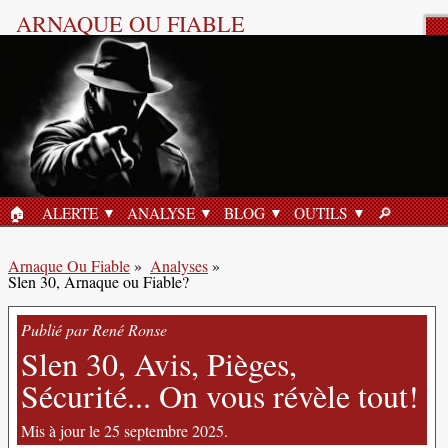
ARNAQUE OU FIABLE
Analyse Produit
🏠︎
ALERTE
ANALYSE
BLOG
OUTILS
🔎︎
ACCUEIL
RECHERC
Arnaque Ou Fiable
»
Analyses
»
Slen 30, Arnaque ou Fiable?
Publié par René Ronse
Slen 30, Avis, Pièges,
Sécurité... On vous révèle tout!
Mis à jour le 25 septembre 2025.