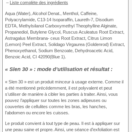
–
Liste complète des ingrédients
Aqua (Water), Alcohol Denat., Menthol, Caffeine,
Polyacrylamide, C13-14 Isoparaffin, Laureth-7, Disodium
EDTA, Methylsilanol Carboxymethyl Theophylline Alginate,
Propanediol, Butylene Glycol, Ruscus Aculeatus Root Extract,
Astragalus Membrana- ceus Root Extract, Citrus Limon
(Lemon) Peel Extract, Solidago Virgaurea (Goldenrod) Extract,
Phenoxyethanol, Sodium Benzoate, Dehydroacetic Acid,
Benzoic Acid, CI 42090(Blue 1).
« Slen 30 » : mode d’utilisation et résultat :
« Slen 30 » est un produit minceur à usage externe. Comme il
a été mentionné précédemment, il est polyvalent et peut
s’utiliser de manière à cibler les parties à traiter. Ainsi, vous
pouvez l’appliquer sur toutes les zones adipeuses ou
couvertes de cellulites comme les bras, les hanches,
l’abdomen ou encore les cuisses.
Le produit convient à tout type de peau. Il est à appliquer sur
une peau saine et propre. Ainsi, une séance d’exfoliation est