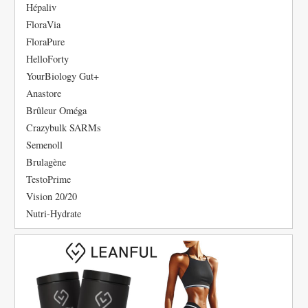
Hépaliv
FloraVia
FloraPure
HelloForty
YourBiology Gut+
Anastore
Brûleur Oméga
Crazybulk SARMs
Semenoll
Brulagène
TestoPrime
Vision 20/20
Nutri-Hydrate