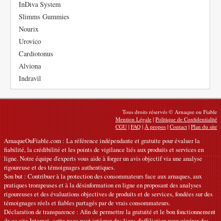
InDiva System
Slimms Gummies
Nourix
Urovico
Cardiotonus
Alviona
Indravil
Tous droits réservés © Arnaque ou Fiable
Mention Légale
|
Politique de Confidentialité
CGU
|
FAQ
|
À propos
|
Contact
|
Plan du site
ArnaqueOuFiable.com : La référence indépendante et gratuite pour évaluer la
fiabilité, la crédibilité et les points de vigilance liés aux produits et services en
ligne. Notre équipe d'experts vous aide à forger un avis objectif via une analyse
rigoureuse et des témoignages authentiques.
Son but : Contribuer à la protection des consommateurs face aux arnaques, aux
pratiques trompeuses et à la désinformation en ligne en proposant des analyses
rigoureuses et des évaluations objectives de produits et de services, fondées sur des
témoignages réels et fiables partagés par de vrais consommateurs.
Déclaration de transparence : Afin de permettre la gratuité et le bon fonctionnement
de ce site Internet, cette page peut intégrer des liens d'affiliation pour générer des