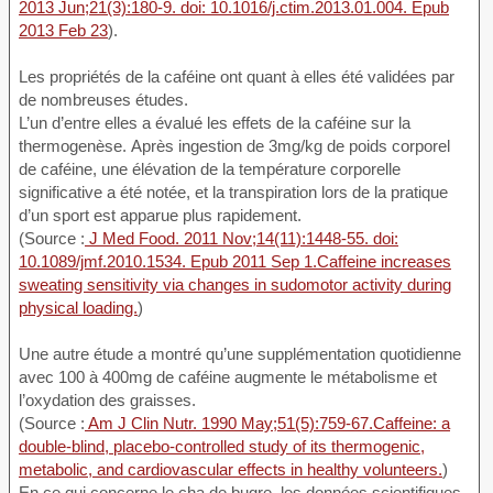
2013 Jun;21(3):180-9. doi: 10.1016/j.ctim.2013.01.004. Epub
2013 Feb 23
).
Les propriétés de la caféine ont quant à elles été validées par
de nombreuses études.
L’un d’entre elles a évalué les effets de la caféine sur la
thermogenèse. Après ingestion de 3mg/kg de poids corporel
de caféine, une élévation de la température corporelle
significative a été notée, et la transpiration lors de la pratique
d’un sport est apparue plus rapidement.
(Source :
J Med Food. 2011 Nov;14(11):1448-55. doi:
10.1089/jmf.2010.1534. Epub 2011 Sep 1.Caffeine increases
sweating sensitivity via changes in sudomotor activity during
physical loading.
)
Une autre étude a montré qu’une supplémentation quotidienne
avec 100 à 400mg de caféine augmente le métabolisme et
l’oxydation des graisses.
(Source :
Am J Clin Nutr. 1990 May;51(5):759-67.Caffeine: a
double-blind, placebo-controlled study of its thermogenic,
metabolic, and cardiovascular effects in healthy volunteers.
)
En ce qui concerne le cha de bugre, les données scientifiques