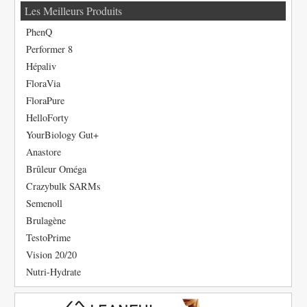
Les Meilleurs Produits
PhenQ
Performer 8
Hépaliv
FloraVia
FloraPure
HelloForty
YourBiology Gut+
Anastore
Brûleur Oméga
Crazybulk SARMs
Semenoll
Brulagène
TestoPrime
Vision 20/20
Nutri-Hydrate