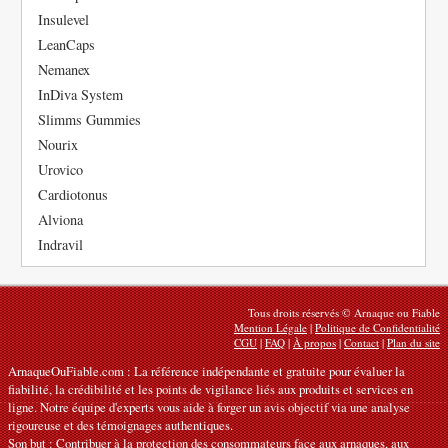
Insulevel
LeanCaps
Nemanex
InDiva System
Slimms Gummies
Nourix
Urovico
Cardiotonus
Alviona
Indravil
Tous droits réservés © Arnaque ou Fiable
Mention Légale
|
Politique de Confidentialité
CGU
|
FAQ
|
À propos
|
Contact
|
Plan du site
ArnaqueOuFiable.com : La référence indépendante et gratuite pour évaluer la
fiabilité, la crédibilité et les points de vigilance liés aux produits et services en
ligne. Notre équipe d'experts vous aide à forger un avis objectif via une analyse
rigoureuse et des témoignages authentiques.
Son but : Contribuer à la protection des consommateurs face aux arnaques, aux