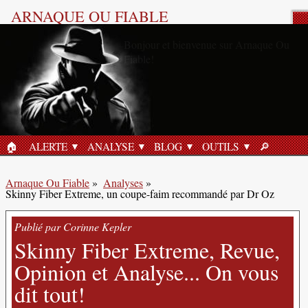
ARNAQUE OU FIABLE
Analyse Produit
🏠︎
ALERTE
ANALYSE
BLOG
OUTILS
🔎︎
ACCUEIL
RECHERC
Arnaque Ou Fiable
»
Analyses
»
Skinny Fiber Extreme, un coupe-faim recommandé par Dr Oz
Publié par Corinne Kepler
Skinny Fiber Extreme, Revue,
Opinion et Analyse... On vous
dit tout!