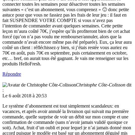
suivantes « c’est un abonnement, vous comprenez » 🙂 donc petite
astuce pour que vous ne fassiez pas les frais de leur jeu : il faut en
fait SUSPENDRE VOTRE COMPTE si vous n’avez pas
l’intention de commander avant quelques semaines. Cette petite
leçon m’aura coûté 70€, j’espère qu’ils profiteront bien de cet achat
forcé (qu’on n’a pas voulu me rembourser/annuler, alors que la
commande n’avait encore même pas été préparée). Eux, ça leur aura
coûté un client : réfléchissez-y bien, si j’étais restée vous auriez eu
70€ en août, puis 70€ en septembre, puis certainement en octobre,
etc… bref, on aurait tous été gagnant. Je vais me renseigner sur les
produits HelloFresh.
Répondre
Christophe Côte-Colisson
dit
:
Le 6 août 2018 à 20:53
Le système d’abonnement est tout simplement scandaleux: en
vacances, et après avoir annulé la livraison qui suivait ma première
commande, quelle surprise de voir un débit sur mon compte et une
confirmation de commande (sans n’avoir jamais validé quoique ce
soit). Achat, fruit d’un oubli et pour lequel je n’ai jamais donné mon
accord puisque le modèle est basé sur un abonnement déguisé mis
en place de manière automatique lors d’une première commande que