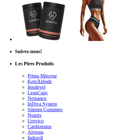
Suivez-nous!
Les Pires Produits
Prima Minceur
KetoXplode
Insulevel
LeanCaps
Nemanex
InDiva System
Slimms Gummies
Nourix
Urovico
Cardiotonus
Alviona
Indravil