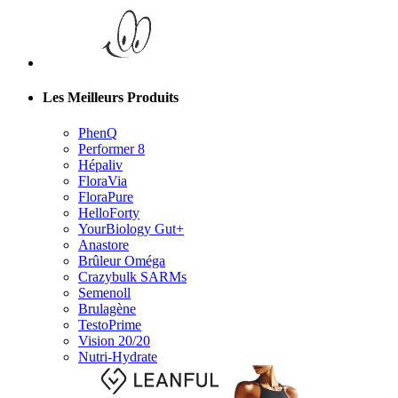
Les Meilleurs Produits
PhenQ
Performer 8
Hépaliv
FloraVia
FloraPure
HelloForty
YourBiology Gut+
Anastore
Brûleur Oméga
Crazybulk SARMs
Semenoll
Brulagène
TestoPrime
Vision 20/20
Nutri-Hydrate