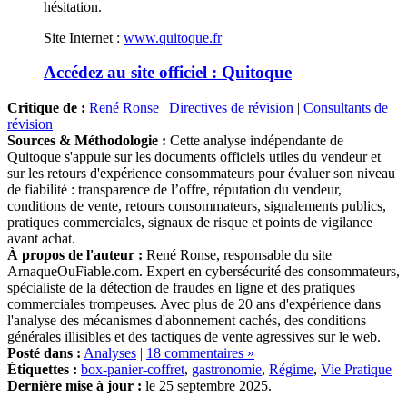
Site Internet :
www.quitoque.fr
Accédez au site officiel : Quitoque
Critique de :
René Ronse
|
Directives de révision
|
Consultants de
révision
Sources & Méthodologie :
Cette analyse indépendante de
Quitoque s'appuie sur les documents officiels utiles du vendeur et
sur les retours d'expérience consommateurs pour évaluer son niveau
de fiabilité : transparence de l’offre, réputation du vendeur,
conditions de vente, retours consommateurs, signalements publics,
pratiques commerciales, signaux de risque et points de vigilance
avant achat.
À propos de l'auteur :
René Ronse, responsable du site
ArnaqueOuFiable.com. Expert en cybersécurité des consommateurs,
spécialiste de la détection de fraudes en ligne et des pratiques
commerciales trompeuses. Avec plus de 20 ans d'expérience dans
l'analyse des mécanismes d'abonnement cachés, des conditions
générales illisibles et des tactiques de vente agressives sur le web.
Posté dans :
Analyses
|
18 commentaires »
Étiquettes :
box-panier-coffret
,
gastronomie
,
Régime
,
Vie Pratique
Dernière mise à jour :
le 25 septembre 2025.