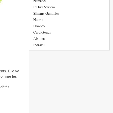
Nemanex
InDiva System
Slimms Gummies
Nourix
Urovico
Cardiotonus
Alviona
Indravil
ents. Elle va
s comme les
riétés