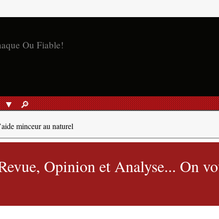
S
🔎︎
RECHERCHER
aide minceur au naturel
evue, Opinion et Analyse... On vo