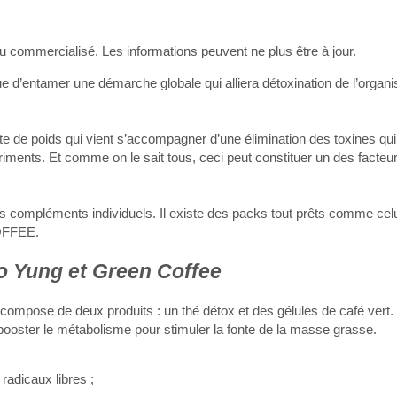
 ou commercialisé. Les informations peuvent ne plus être à jour.
e d’entamer une démarche globale qui alliera détoxination de l’organ
 de poids qui vient s’accompagner d’une élimination des toxines qui 
triments. Et comme on le sait tous, ceci peut constituer un des facteu
urs compléments individuels. Il existe des packs tout prêts comme cel
OFFEE.
o Yung et Green Coffee
mpose de deux produits : un thé détox et des gélules de café vert.
ooster le métabolisme pour stimuler la fonte de la masse grasse.
radicaux libres ;