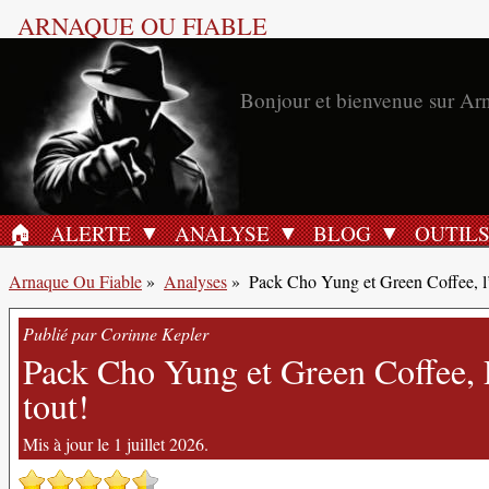
ARNAQUE OU FIABLE
🏠︎
ALERTE
ANALYSE
BLOG
OUTIL
ACCUEIL
Arnaque Ou Fiable
»
Analyses
»
Pack Cho Yung et Green Coffee, l’
Publié par Corinne Kepler
Pack Cho Yung et Green Coffee, R
tout!
Mis à jour le 1 juillet 2026.