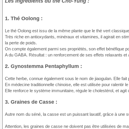
Les ingrédients du thé Cho-Yung :
1. Thé Oolong :
Le thé Oolong est issu de la même plante que le thé vert classique
Très riche en antioxydants, minéraux et vitamines, il agirait en stim
la perte de poids.
On compte également parmi ses propriétés, son effet bénéfique po
A du GABA. Résultat : un renforcement de ses effets relaxants et 
2. Gynostemma Pentaphyllum :
Cette herbe, connue également sous le nom de jiaogulan. Elle fait 
En médecine traditionnelle chinoise, elle est utilisée pour ralentir 
Elle renforce le système immunitaire, régule le cholestérol, et ag
3. Graines de Casse :
Autre nom du séné, la casse est un puissant laxatif, grâce à une su
Attention, les graines de casse ne doivent pas être utilisées de m