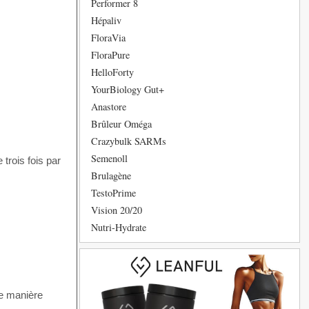
Performer 8
Hépaliv
FloraVia
FloraPure
HelloForty
YourBiology Gut+
Anastore
Brûleur Oméga
Crazybulk SARMs
Semenoll
 trois fois par
Brulagène
TestoPrime
Vision 20/20
Nutri-Hydrate
de manière