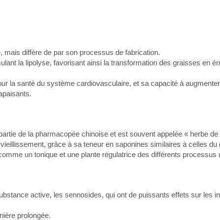
, mais diffère de par son processus de fabrication.
ulant la lipolyse, favorisant ainsi la transformation des graisses en é
ur la santé du système cardiovasculaire, et sa capacité à augmenter
apaisants.
partie de la pharmacopée chinoise et est souvent appelée « herbe de l
le vieillissement, grâce à sa teneur en saponines similaires à celles du
it comme un tonique et une plante régulatrice des différents processus
bstance active, les sennosides, qui ont de puissants effets sur les in
anière prolongée.