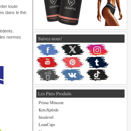
iter toute
es dans le thé.
cédents.
 des normes
Suivez-nous!
Les Pires Produits
Prima Minceur
KetoXplode
Insulevel
LeanCaps