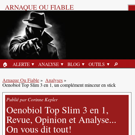
ARNAQUE OU FIABLE
Analyse Produit
🏠︎
ALERTE
ANALYSE
BLOG
OUTILS
🔎︎
ACCUEIL
RECHERC
Arnaque Ou Fiable
»
Analyses
»
Oenobiol Top Slim 3 en 1, un complément minceur en stick
Publié par Corinne Kepler
Oenobiol Top Slim 3 en 1,
Revue, Opinion et Analyse...
On vous dit tout!