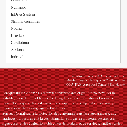
Nemanex
InDiva System
Slimms Gummies
Nourix
Urovico
Cardiotonus
Alviona
Indravil
Tous droits réservés © Arnaque ou Fiable
Mention Légale
|
Politique de Confidentialité
CGU
|
FAQ
|
À propos
|
Contact
|
Plan du site
ArnaqueOuFiable.com : La référence indépendante et gratuite pour évaluer la
fiabilité, la crédibilité et les points de vigilance liés aux produits et services en
ligne. Notre équipe d'experts vous aide à forger un avis objectif via une analyse
rigoureuse et des témoignages authentiques.
Son but : Contribuer à la protection des consommateurs face aux arnaques, aux
pratiques trompeuses et à la désinformation en ligne en proposant des analyses
rigoureuses et des évaluations objectives de produits et de services, fondées sur des