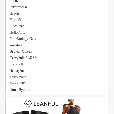
PhenQ
Performer 8
Hépaliv
FloraVia
FloraPure
HelloForty
YourBiology Gut+
Anastore
Brûleur Oméga
Crazybulk SARMs
Semenoll
Brulagène
TestoPrime
Vision 20/20
Nutri-Hydrate