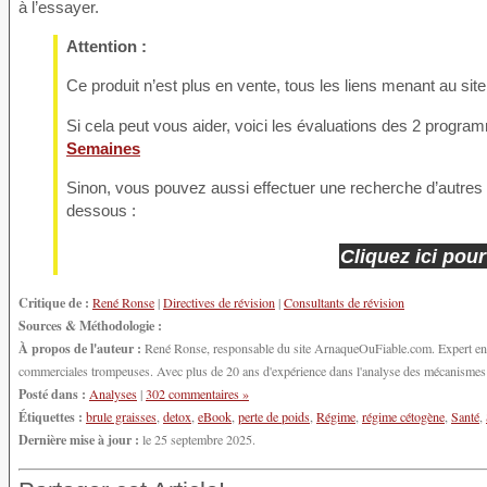
à l’essayer.
Attention :
Ce produit n’est plus en vente, tous les liens menant au sit
Si cela peut vous aider, voici les évaluations des 2 prog
Semaines
Sinon, vous pouvez aussi effectuer une recherche d’autres dé
dessous :
Cliquez ici pour
Critique de :
René Ronse
|
Directives de révision
|
Consultants de révision
Sources & Méthodologie :
À propos de l'auteur :
René Ronse, responsable du site ArnaqueOuFiable.com. Expert en cy
commerciales trompeuses. Avec plus de 20 ans d'expérience dans l'analyse des mécanismes d'
Posté dans :
Analyses
|
302 commentaires »
Étiquettes :
brule graisses
,
detox
,
eBook
,
perte de poids
,
Régime
,
régime cétogène
,
Santé
,
Dernière mise à jour :
le 25 septembre 2025.