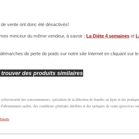
e de vente ont donc été désactivés!
rammes minceur du même vendeur, à savoir :
La Diète 4 semaines
et
L
marches de perte de poids sur notre site Internet en cliquant sur le l
 trouver des produits similaires
bersécurité des consommateurs, spécialiste de la détection de fraudes en ligne et des pratiqu
abonnement cachés, des conditions générales illisibles et des tactiques de vente agressives su
Sports