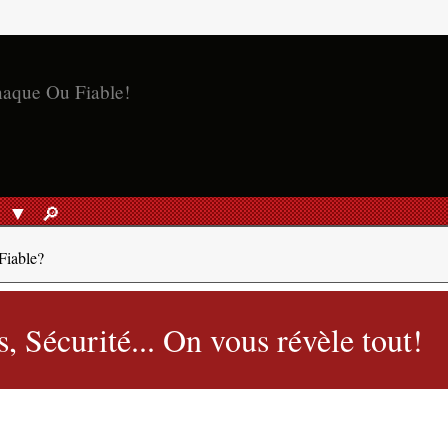
S
🔎︎
RECHERCHER
Fiable?
, Sécurité... On vous révèle tout!