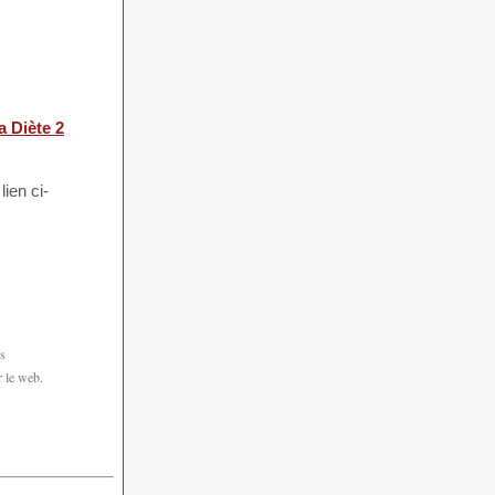
a Diète 2
ien ci-
es
r le web.