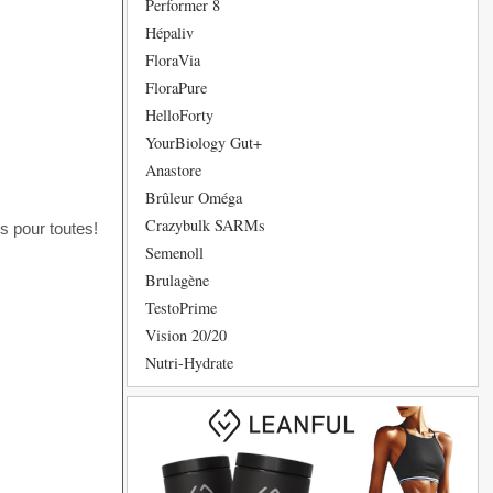
Performer 8
Hépaliv
FloraVia
FloraPure
HelloForty
YourBiology Gut+
Anastore
Brûleur Oméga
Crazybulk SARMs
s pour toutes!
Semenoll
Brulagène
TestoPrime
Vision 20/20
Nutri-Hydrate