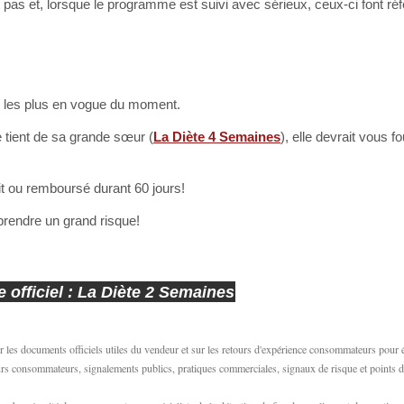
as et, lorsque le programme est suivi avec sérieux, ceux-ci font ré
s les plus en vogue du moment.
e tient de sa grande sœur (
La Diète 4 Semaines
), elle devrait vous fo
t ou remboursé durant 60 jours!
rendre un grand risque!
 officiel : La Diète 2 Semaines
 les documents officiels utiles du vendeur et sur les retours d'expérience consommateurs pour 
etours consommateurs, signalements publics, pratiques commerciales, signaux de risque et points d