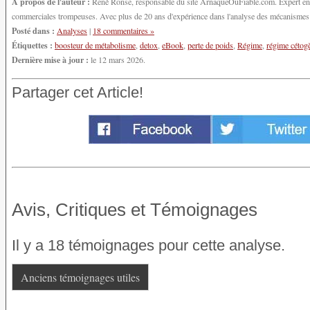
À propos de l'auteur :
René Ronse, responsable du site ArnaqueOuFiable.com. Expert en cy
commerciales trompeuses. Avec plus de 20 ans d'expérience dans l'analyse des mécanismes d'
Posté dans :
Analyses
|
18 commentaires »
Étiquettes :
boosteur de métabolisme
,
detox
,
eBook
,
perte de poids
,
Régime
,
régime cétog
Dernière mise à jour :
le 12 mars 2026.
Partager cet Article!
Avis, Critiques et Témoignages
Il y a 18 témoignages pour cette analyse.
Anciens témoignages utiles