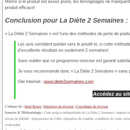
Même si le produit est assez jeune, les témoignages ne manquent p
produit efficace!
Conclusion
pour La Diète 2 Semaines :
« La Diète 2 Semaines » est l’une des méthodes de perte de poid
Les avis semblent pointer vers le positif et, si cette méthod
d’excellents résultats en seulement 2 semaines!
Sans oublier que ce programme minceur est garanti satisfai
Je vous recommande donc « La Diète 2 Semaines » sans p
Site Internet :
www.diete2semaines.com
Accédez au site
Critique de :
René Ronse
|
Directives de révision
|
Consultants de révision
Sources & Méthodologie :
Cette analyse indépendante de La Diète 2 Semaines s'appuie sur
niveau de fiabilité : transparence de l’offre, réputation du vendeur, conditions de vente, r
avant achat.