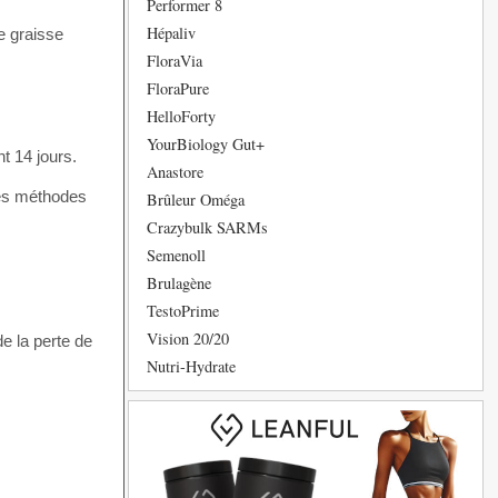
Performer 8
Hépaliv
e graisse
FloraVia
FloraPure
HelloForty
YourBiology Gut+
t 14 jours.
Anastore
res méthodes
Brûleur Oméga
Crazybulk SARMs
Semenoll
Brulagène
TestoPrime
Vision 20/20
e la perte de
Nutri-Hydrate