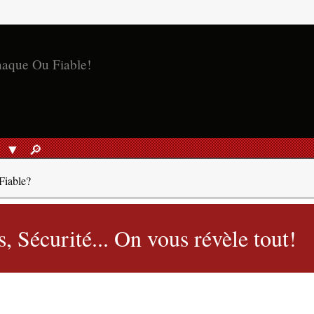
S
🔎︎
RECHERCHER
Fiable?
, Sécurité... On vous révèle tout!