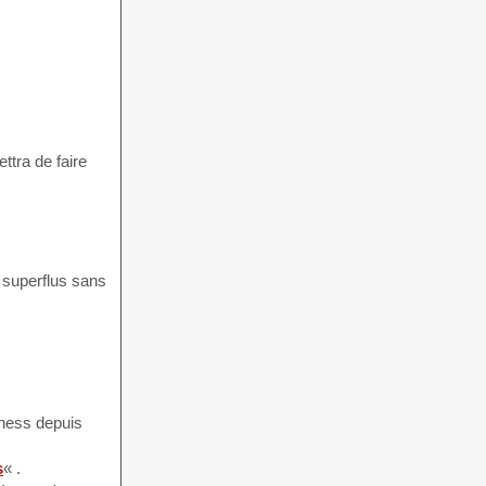
ttra de faire
s superflus sans
itness depuis
s
« .