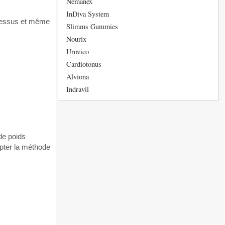
Nemanex
InDiva System
ocessus et même
Slimms Gummies
Nourix
Urovico
Cardiotonus
Alviona
Indravil
de poids
apter la méthode