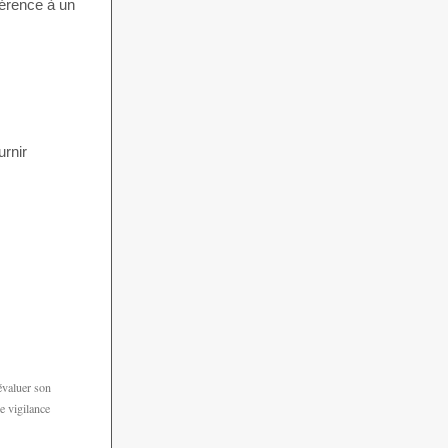
férence à un
urnir
évaluer son
e vigilance