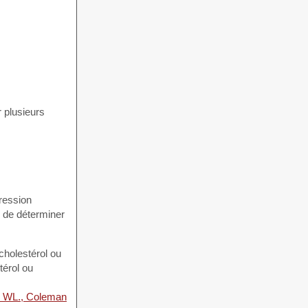
 plusieurs
pression
é de déterminer
cholestérol ou
térol ou
er WL., Coleman