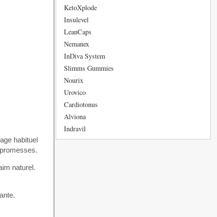
KetoXplode
Insulevel
LeanCaps
Nemanex
InDiva System
Slimms Gummies
Nourix
Urovico
Cardiotonus
Alviona
Indravil
age habituel
s promesses.
aim naturel.
ante.