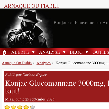
ARNAQUE OU FIABLE
Bonjour et bienvenue sur Ar
🏠︎
ALERTE
ANALYSE
BLOG
OUTIL
ACCUEIL
Arnaque Ou Fiable
»
Analyses
»
Konjac Glucomannane 3000mg, un
Publié par Corinne Kepler
Konjac Glucomannane 3000mg, Re
tout!
Mis à jour le 25 septembre 2025.