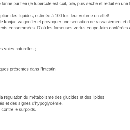
ine purifiée (le tubercule est cuit, pilé, puis séché et réduit en une 
ion des liquides, estimée à 100 fois leur volume en effet!
le konjac va gonfler et provoquer une sensation de rassasiement et de
liments consommées. D’où les fameuses vertus coupe-faim conférées à
es voies naturelles ;
iques présentes dans l’intestin.
la régulation du métabolisme des glucides et des lipides.
és et des signes d’hypoglycémie.
 contre le surpoids.