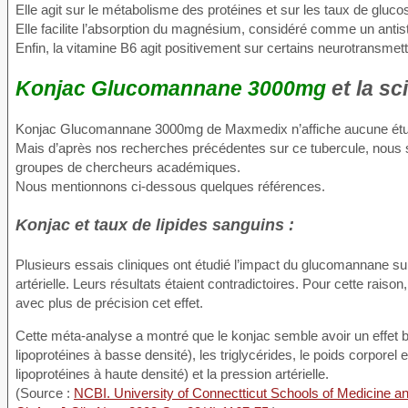
Elle agit sur le métabolisme des protéines et sur les taux de gluco
Elle facilite l’absorption du magnésium, considéré comme un antist
Enfin, la vitamine B6 agit positivement sur certains neurotransme
Konjac Glucomannane 3000mg
et la sc
Konjac Glucomannane 3000mg de Maxmedix n’affiche aucune étu
Mais d’après nos recherches précédentes sur ce tubercule, nous sa
groupes de chercheurs académiques.
Nous mentionnons ci-dessous quelques références.
Konjac et taux de lipides sanguins :
Plusieurs essais cliniques ont étudié l’impact du glucomannane sur 
artérielle. Leurs résultats étaient contradictoires. Pour cette rais
avec plus de précision cet effet.
Cette méta-analyse a montré que le konjac semble avoir un effet bé
lipoprotéines à basse densité), les triglycérides, le poids corporel
lipoprotéines à haute densité) et la pression artérielle.
(Source :
NCBI. University of Connectticut Schools of Medicine a