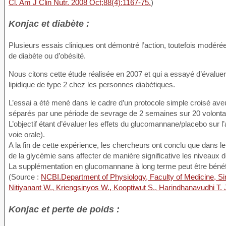
Cl. Am J Clin Nutr. 2008 Oct;88(4):1167-75.
)
Konjac et diabète :
Plusieurs essais cliniques ont démontré l’action, toutefois modér
de diabète ou d’obésité.
Nous citons cette étude réalisée en 2007 et qui a essayé d’évalu
lipidique de type 2 chez les personnes diabétiques.
L’essai a été mené dans le cadre d’un protocole simple croisé aveu
séparés par une période de sevrage de 2 semaines sur 20 volonta
L’objectif étant d’évaluer les effets du glucomannane/placebo sur l’
voie orale).
A la fin de cette expérience, les chercheurs ont conclu que dans l
de la glycémie sans affecter de manière significative les niveaux de
La supplémentation en glucomannane à long terme peut être bénéfiq
(Source :
NCBI.Department of Physiology, Faculty of Medicine, Siri
Nitiyanant W., Kriengsinyos W., Kooptiwut S., Harindhanavudhi T.
Konjac et perte de poids :