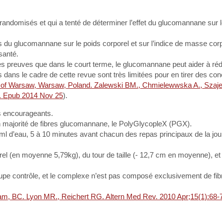
ndomisés et qui a tenté de déterminer l’effet du glucomannane sur l
ts du glucomannane sur le poids corporel et sur l’indice de masse cor
santé.
s preuves que dans le court terme, le glucomannane peut aider à rédu
dans le cadre de cette revue sont très limitées pour en tirer des con
ty of Warsaw, Warsaw, Poland. Zalewski BM., Chmielewwska A., Szaj
04. Epub 2014 Nov 25
).
ts encourageants.
 majorité de fibres glucomannane, le PolyGlycopleX (PGX).
 d’eau, 5 à 10 minutes avant chacun des repas principaux de la jou
orel (en moyenne 5,79kg), du tour de taille (- 12,7 cm en moyenne), e
oupe contrôle, et le complexe n’est pas composé exclusivement de fib
lam, BC. Lyon MR., Reichert RG. Altern Med Rev. 2010 Apr;15(1):68-