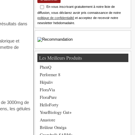
En vous inscrivant gratuitement à notre liste de
diffusion, vous déclarez avoir pris connaissance de notre
politique de confidentialité
et acceptez de recevoir notre
sultats dans
newsletter hebdomadaire.
alorique et
rmettre de
Les Meilleurs Produits
PhenQ
Performer 8
Hépaliv
FloraVia
FloraPure
s de 3000mg de
HelloForty
ens, les gélules
YourBiology Gut+
Anastore
Brûleur Oméga
Crazybulk SARMs