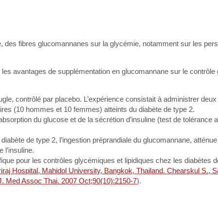
ée, des fibres glucomannanes sur la glycémie, notamment sur les per
er les avantages de supplémentation en glucomannane sur le contrôle
gle, contrôlé par placebo. L’expérience consistait à administrer deux
ires (10 hommes et 10 femmes) atteints du diabète de type 2.
absorption du glucose et de la sécrétion d’insuline (test de tolérance 
e diabète de type 2, l’ingestion préprandiale du glucomannane, atténue
 l’insuline.
ue pour les contrôles glycémiques et lipidiques chez les diabètes d
raj Hospital, Mahidol University, Bangkok, Thailand. Chearskul S., S
 J. Med Assoc Thai. 2007 Oct;90(10):2150-7
).