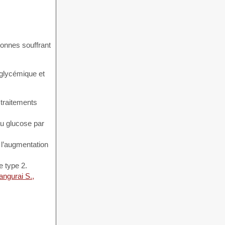
sonnes souffrant
 glycémique et
 traitements
au glucose par
 l’augmentation
e type 2.
angurai S.,