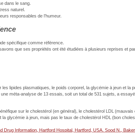
se dans le sang.
ress naturel.
tteurs responsables de l’humeur.
ience
de spécifique comme référence.
vons que ses propriétés ont été étudiées à plusieurs reprises et par
les lipides plasmatiques, le poids corporel, la glycémie à jeun et la 
on, une méta-analyse de 13 essais, soit un total de 531 sujets, a essay
néfique sur le cholestérol (en général), le cholestérol LDL (mauvais 
 et la glycémie à jeun, mais pas le taux de cholestérol HDL (bon choles
nd Drug Information, Hartford Hospital, Hartford, USA. Sood N., Bak