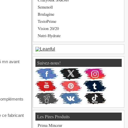
Semenoll
Brulagène
TestoPrime
Vision 20/20
Nutri-Hydrate
15 mn avant
Suivez-nous!
 compléments
 ce fabricant
Les Pires Produits
Prima Minceur