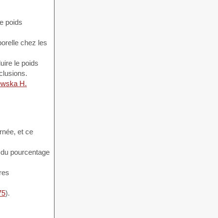
e poids
porelle chez les
ire le poids
clusions.
ewska H.
rnée, et ce
t du pourcentage
res
75
).