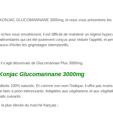
é KONJAC GLUCOMANNANE 3000mg, et nous vous présentons les ré
 riches nous envahissent, il est difficile de maintenir un régime hypoc
imentaires qui ont été justement conçus pour réduire l’appétit, et pe
ssi d’éviter les grignotages intempestifs.
 : il s’agit désormais de Glucomannan Plus 3000mg.
Konjac Glucomannane 3000mg
ents 100% naturels. Et comme son nom l’indique, il offre pas moin
e-faim à priori intéressants. Adaptées aux végétariens et aux végétali
its suivants :
la plus élevée du marché français ;