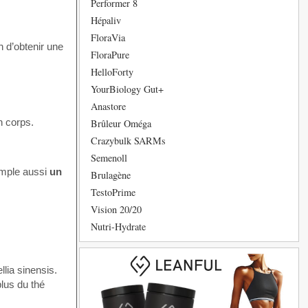
Performer 8
Hépaliv
FloraVia
in d’obtenir une
FloraPure
HelloForty
YourBiology Gut+
Anastore
on corps.
Brûleur Oméga
Crazybulk SARMs
Semenoll
emple aussi
un
Brulagène
TestoPrime
Vision 20/20
Nutri-Hydrate
lia sinensis.
plus du thé