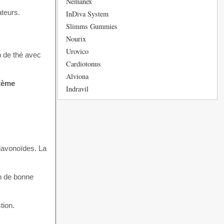
Nemanex
ateurs.
InDiva System
Slimms Gummies
Nourix
Urovico
p de thé avec
Cardiotonus
Alviona
stème
Indravil
flavonoïdes. La
on de bonne
tion.