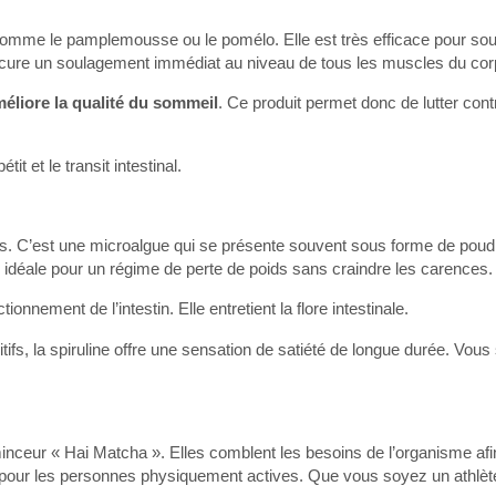
omme le pamplemousse ou le pomélo. Elle est très efficace pour sou
rocure un soulagement immédiat au niveau de tous les muscles du cor
éliore la qualité du sommeil
. Ce produit permet donc de lutter cont
tit et le transit intestinal.
tes. C’est une microalgue qui se présente souvent sous forme de poudr
donc idéale pour un régime de perte de poids sans craindre les carences.
nnement de l’intestin. Elle entretient la flore intestinale.
itifs, la spiruline offre une sensation de satiété de longue durée. Vou
inceur « Hai Matcha ». Elles comblent les besoins de l’organisme af
le pour les personnes physiquement actives. Que vous soyez un athlèt