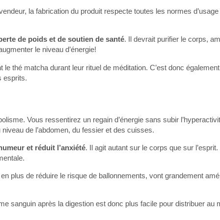
 vendeur, la fabrication du produit respecte toutes les normes d’usa
perte de poids et de soutien de santé
. Il devrait purifier le corps, am
augmenter le niveau d’énergie!
 le thé matcha durant leur rituel de méditation. C’est donc également
 esprits.
sme. Vous ressentirez un regain d’énergie sans subir l’hyperactivit
u niveau de l’abdomen, du fessier et des cuisses.
humeur et réduit l’anxiété
. Il agit autant sur le corps que sur l’esprit.
mentale.
 en plus de réduire le risque de ballonnements, vont grandement amél
e sanguin après la digestion est donc plus facile pour distribuer a