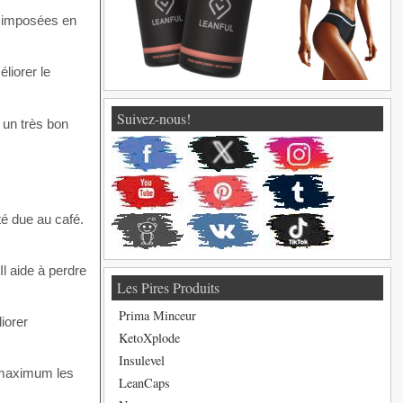
ge imposées en
éliorer le
Suivez-nous!
 un très bon
é due au café.
 Il aide à perdre
Les Pires Produits
Prima Minceur
iorer
KetoXplode
Insulevel
u maximum les
LeanCaps