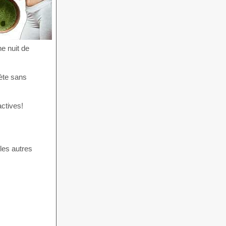
ne nuit de
ète sans
actives!
les autres