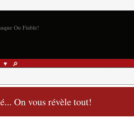
S
🔎︎
RECHERCHER
é... On vous révèle tout!