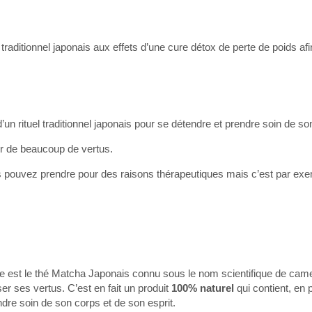
el traditionnel japonais aux effets d’une cure détox de perte de poids af
t d’un rituel traditionnel japonais pour se détendre et prendre soin de s
er de beaucoup de vertus.
s pouvez prendre pour des raisons thérapeutiques mais c’est par ex
e est le thé Matcha Japonais connu sous le nom scientifique de camel
er ses vertus. C’est en fait un produit
100% naturel
qui contient, en 
ndre soin de son corps et de son esprit.