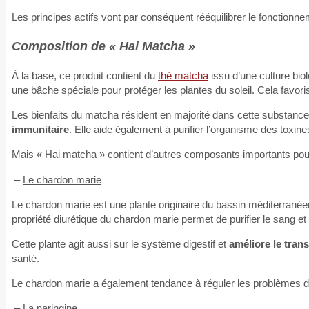
Les principes actifs vont par conséquent rééquilibrer le fonctionn
Composition de « Hai Matcha »
À la base, ce produit contient du
thé matcha
issu d’une culture bio
une bâche spéciale pour protéger les plantes du soleil. Cela favori
Les bienfaits du matcha résident en majorité dans cette substance 
immunitaire
. Elle aide également à purifier l’organisme des toxines.
Mais « Hai matcha » contient d’autres composants importants pour 
–
Le chardon marie
Le chardon marie est une plante originaire du bassin méditerranéen
propriété diurétique du chardon marie permet de purifier le sang et 
Cette plante agit aussi sur le système digestif et
améliore le transi
santé.
Le chardon marie a également tendance à réguler les problèmes de 
–
La naringine